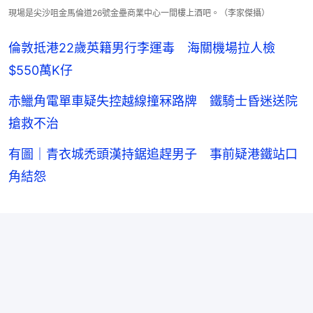
現場是尖沙咀金馬倫道26號金壘商業中心一間樓上酒吧。（李家傑攝）
倫敦抵港22歲英籍男行李運毒 海關機場拉人檢
$550萬K仔
赤鱲角電單車疑失控越線撞冧路牌 鐵騎士昏迷送院
搶救不治
有圖｜青衣城禿頭漢持鋸追趕男子 事前疑港鐵站口
角結怨