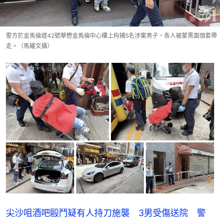
警方於金馬倫道42號華懋金馬倫中心樓上拘捕5名涉案男子，各人被蒙黑面頭套帶
走。（馬耀文攝）
尖沙咀酒吧毆鬥疑有人持刀施襲 3男受傷送院 警