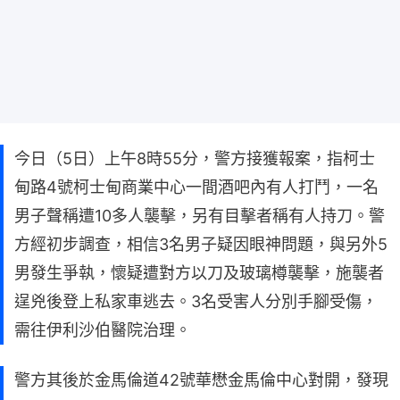
今日（5日）上午8時55分，警方接獲報案，指柯士
甸路4號柯士甸商業中心一間酒吧內有人打鬥，一名
男子聲稱遭10多人襲擊，另有目擊者稱有人持刀。警
方經初步調查，相信3名男子疑因眼神問題，與另外5
男發生爭執，懷疑遭對方以刀及玻璃樽襲擊，施襲者
逞兇後登上私家車逃去。3名受害人分別手腳受傷，
需往伊利沙伯醫院治理。
警方其後於金馬倫道42號華懋金馬倫中心對開，發現