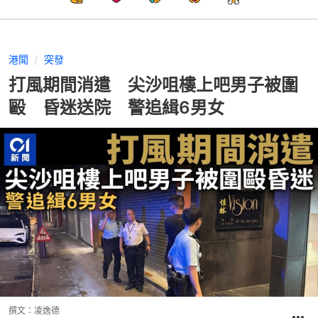
港聞
突發
打風期間消遣 尖沙咀樓上吧男子被圍
毆 昏迷送院 警追緝6男女
撰文：
凌逸德