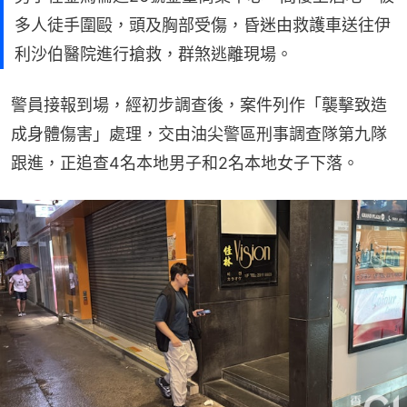
多人徒手圍毆，頭及胸部受傷，昏迷由救護車送往伊
利沙伯醫院進行搶救，群煞逃離現場。
警員接報到場，經初步調查後，案件列作「襲擊致造
成身體傷害」處理，交由油尖警區刑事調查隊第九隊
跟進，正追查4名本地男子和2名本地女子下落。