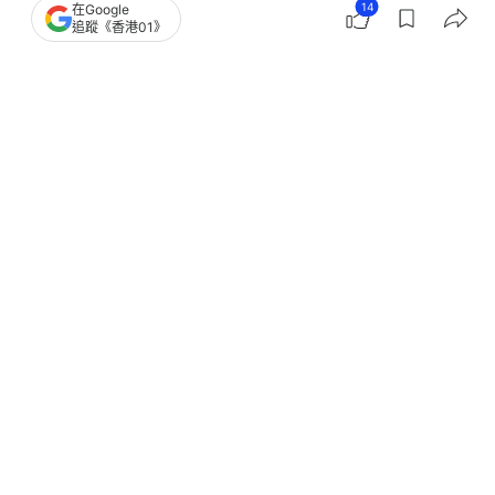
14
在Google
港聞
突發
追蹤《香港01》
尖沙咀血案｜疑眼神問題 男商人遭圍
毆昏迷 警拘1男追緝2黑幫男
撰文：
凌逸德
出版：
2026-07-26 15:02
更新：
2026-07-27 19:39