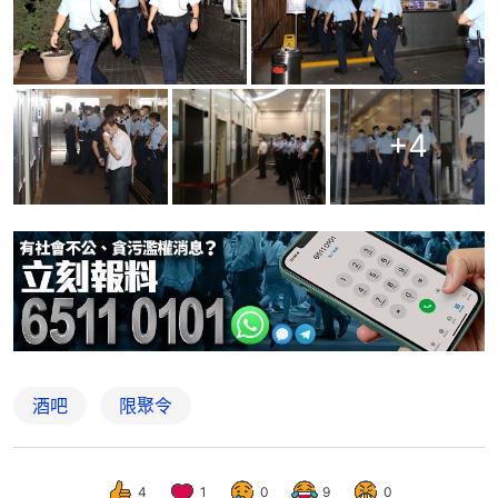
+
4
酒吧
限聚令
4
1
0
9
0