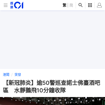
繁
|
简
港聞
突發
【新冠肺炎】逾50警巡查諾士佛臺酒吧
區 水靜鵝飛10分鐘收隊