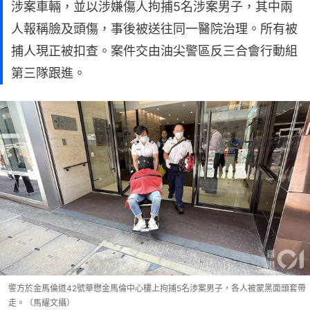
涉案車輛，並以涉嫌傷人拘捕5名涉案男子，其中兩
人報稱臉及頭傷，事後被送往同一醫院治理。所有被
捕人現正被扣查。案件交由油尖警區反三合會行動組
第三隊跟進。
警方於金馬倫道42號華懋金馬倫中心樓上拘捕5名涉案男子，各人被蒙黑面頭套帶
走。（馬耀文攝）