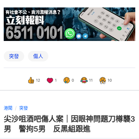
突發
傷人
12
1
0
11
10
港聞
突發
尖沙咀酒吧傷人案｜因眼神問題刀樽襲3
男 警拘5男 反黑組跟進