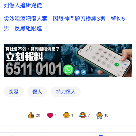
列傷人追緝兇徒
尖沙咀酒吧傷人案｜因眼神問題刀樽襲3男 警拘5
男 反黑組跟進
突發
傷人
持刀傷人
20
1
1
7
10