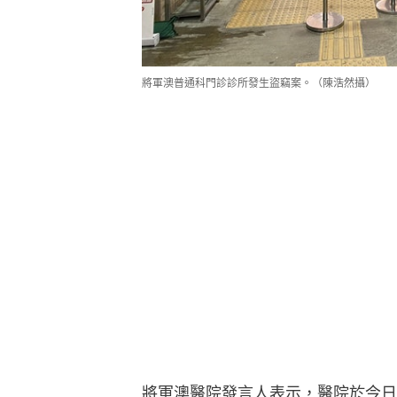
將軍澳普通科門診診所發生盜竊案。（陳浩然攝）
將軍澳醫院發言人表示，醫院於今日