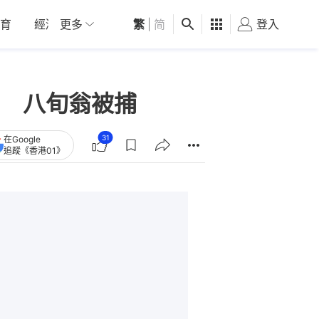
育
經濟
更多
01深圳
繁
觀點
|
简
健康
好食玩飛
登入
女
 八旬翁被捕
31
在Google
追蹤《香港01》