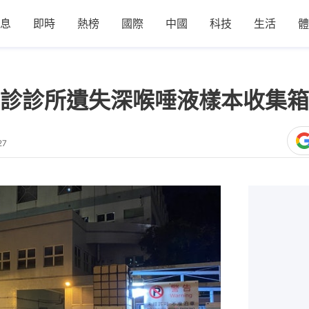
息
即時
熱榜
國際
中國
科技
生活
體
診診所遺失深喉唾液樣本收集箱
27