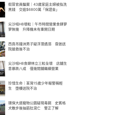
假冒官員騙案｜43歲家庭主婦被指洗
黑錢 交逾$6800萬「保證金」
尖沙咀H8壞𨋢｜午市時間營業食肆寥
寥無幾 升降機未有重開日期
西貢吊鐘洲男子疑浮潛遇溺 昏迷送
院搶救後不治
尖沙咀H8食肆林立三𨋢全壞 店舖生
意暴跌八成 僅幾間舖繼續營業
:57
珍惜生命｜荃灣15歲少年報警稱輕
生 墮樓送院不治
環保大道寵物公園疑現毒餌 史賓格
犬散步後抽筋肚瀉亡 警正了解