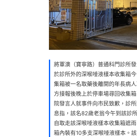
將軍澳（寶寧路）普通科門診所發
於診所外的深喉唾液樣本收集箱今
集箱被一名取藥後離開的年長病人
方接報後晚上於停車場尋回收集箱
院發言人就事件向市民致歉，診所
息指，該名82歲老翁今午到該診
自取走該深喉唾液樣本收集箱遮雨
箱內裝有10多支深喉唾液樣本。