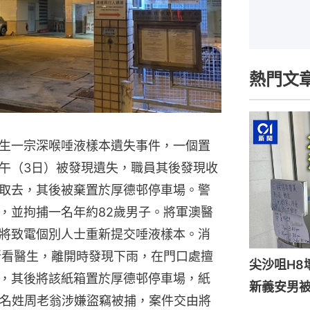
熱門文
生一宗深喉唾液樣本遺失事件，一個置
午（3日）被發現遺失，職員其後發現收
取去，其後被棄置於厚德邨停車場。警
，並拘捕一名年約82歲男子。將軍澳醫
將致電個別人士重新提交唾液樣本。消
所看醫生，離開時發現下雨，在門口處擅
尖沙咀H8
，其後將該紙箱置於厚德邨停車場，紙
新義安男被
該名姓周老翁涉嫌盜竊被捕，案件交由將