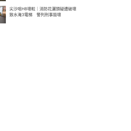
尖沙咀H8壞𨋢｜消防花灑頭疑遭破壞
致水淹3電梯 警列刑事毀壞