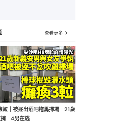
章
查看更多
壞𨋢｜被逐出酒吧拖馬掃場 21歲
捕 4男在逃