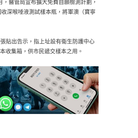
月，醫管局宣布擴大免費自願檢測計劃，
回收深喉唾液測試樣本瓶，將軍澳（寶寧
外張貼出告示，指上址設有衞生防護中心
本收集箱，供市民遞交樣本之用。