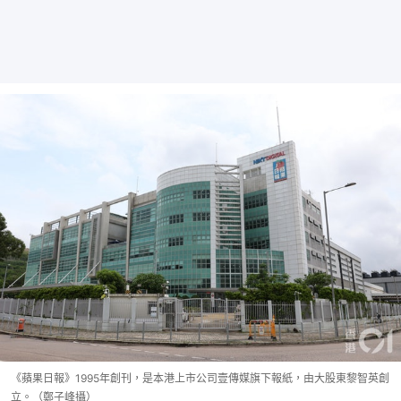
《蘋果日報》1995年創刊，是本港上市公司壹傳媒旗下報紙，由大股東黎智英創
立。（鄭子峰攝）