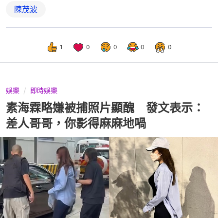
陳茂波
1
0
0
0
0
娛樂
即時娛樂
素海霖略嫌被捕照片顯醜 發文表示：
差人哥哥，你影得麻麻地喎