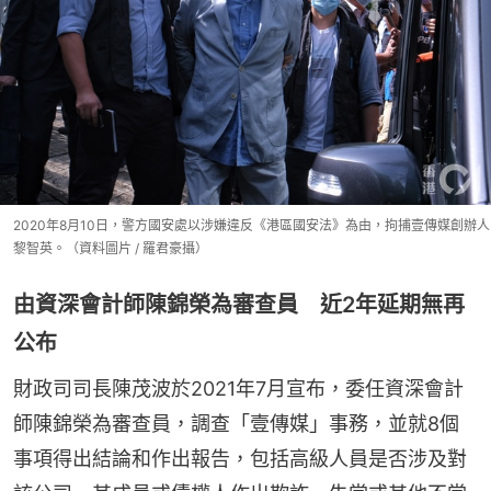
2020年8月10日，警方國安處以涉嫌違反《港區國安法》為由，拘捕壹傳媒創辦人
黎智英。（資料圖片 / 羅君豪攝）
由資深會計師陳錦榮為審查員 近2年延期無再
公布
財政司司長陳茂波於2021年7月宣布，委任資深會計
師陳錦榮為審查員，調查「壹傳媒」事務，並就8個
事項得出結論和作出報告，包括高級人員是否涉及對