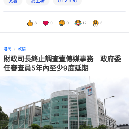
突發
我主場
01 Video
8
0
0
12
3
港聞
政情
財政司長終止調查壹傳媒事務 政府委
任審查員5年內至少9度延期