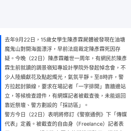
去年9月22日，15歲女學生陳彥霖屍體被發現在油塘
魔鬼山對開海面漂浮，早前法庭裁定陳彥霖死因存
疑。今晚（22日）陳彥霖離世一周年，有網民於陳彥
霖生前就讀的調景嶺知專設計學院外發起悼念會，不
少人陸續獻花及點起燭光，氣氛平靜。至8時許，警
方拉起封鎖線，要求在場記者「一字排開」靠牆邊站
立，等候檢查證件，有網媒記者被截查後，未能返回
靠近祭壇、警方劃設的「採訪區」。
警方今日（22日）表明將修訂《警察通例》下「傳媒
代表」定義。被截查的自由身（Freelance）記者表