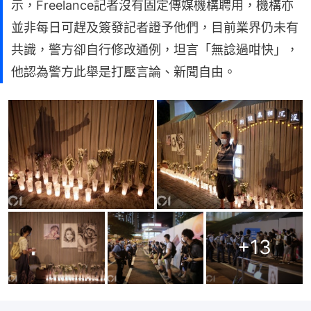
示，Freelance記者沒有固定傳媒機構聘用，機構亦
並非每日可趕及簽發記者證予他們，目前業界仍未有
共識，警方卻自行修改通例，坦言「無諗過咁快」，
他認為警方此舉是打壓言論、新聞自由。
+
13