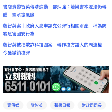
書店賣黎智英傳涉煽動 鄧炳強：若疑書本違法仍轉
贈 需承擔風險
黎智英案｜政府入稟申請充公罪行相關財產 稱為防
範危害國安行為
黎智英被指欺詐科技園案 轉作控方證人的周達權
今獲撤銷控罪
壹傳媒
黎智英
蘋果日報
財政司司長