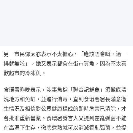
另一市民鄧太亦表示不太擔心，「應該唔會嘅，過一
排就無啦」，她又表示都會在街市買魚，因為不太喜
歡超市的冷凍魚。
食環署昨晚表示，涉事魚檔「聯合記鮮魚」須徹底清
洗地方和魚缸，並進行消毒，直到食環署署長滿意衞
生情況及相信對公眾健康構成的即時危害已消除，才
會批准重新營業。食環署發言人又提到霍亂弧菌不能
在高溫下生存，徹底煮熟就可以消滅霍亂弧菌，並提