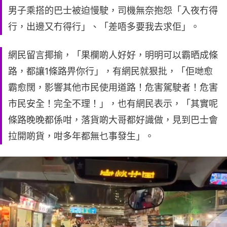
男子乘搭的巴士被迫慢駛，司機無奈抱怨「入夜冇得
行，出邊又冇得行」、「差唔多要我去求佢」。
網民留言揶揄，「果欄啲人好好，明明可以霸晒成條
路，都讓1條路畀你行」，有網民就狠批，「佢哋愈
霸愈闊，影響其他市民使用道路！危害駕駛者！危害
市民安全！完全不理！」，也有網民表示，「其實呢
條路晚晚都係咁，落貨啲大哥都好識做，見到巴士會
拉開啲貨，咁多年都無乜事發生」。