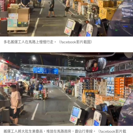
多名搬運工人在馬路上慢慢行走。（facebook影片截圖）
搬運工人將大批生果疊高，堆放在馬路兩旁，霸佔行車線。（facebook影片截