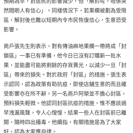
預期為早，對居民的影響減少，但「解封咗，唔係突
然間啲人有信心」。同樣情況下，若果欄被劃為受限
區，解封後也難以短期內令市民恢復信心，生意恐受
影響。
商戶張先生則表示，對有傳油麻地果欄一帶將成「封
鎖區」一事已有準備，他今日已沒有訂購新一批水
果，並能盡可能將剩餘的存貨賣光，以減少一旦「封
區」帶來的損失。對於政府「封區」的措施，張生表
示認同，認為政策有助抗疫，即使店舖生意的而且確
受影響亦在所不辭。另一名商戶阿榮並不擔心封區，
預料損失輕微。他認同封區抗疫的措施，惟不應該過
早洩漏風聲，令人心惶惶，結果一些人在封區前已離
開，隨時四出播毒。他續指，有關措施是為了大家
好，認為大家應自律。