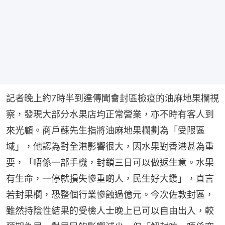
記者晚上約7時半到達傳聞會封區檢疫的油麻地果欄視
察，發現大部分水果店均正常營業，亦不時有客人到
來光顧。商戶蘇先生指將油麻地果欄劃為「受限區
域」，他認為對全港影響很大，因水果對香港甚為重
要，「唔係一部手機，封鎖三日可以做返生意。水果
有生命，一停就損失慘重啲人，民生好大鑊」，直言
若封果欄，恐整個行業慘蝕過億元。今次佐敦封區，
雖然持陰性結果的受檢人士晚上已可以自由出入，較