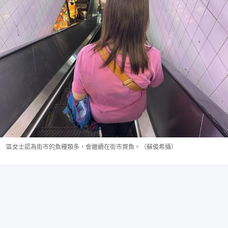
區女士認為街市的魚種類多，會繼續在街市買魚。（蘇俊希攝）