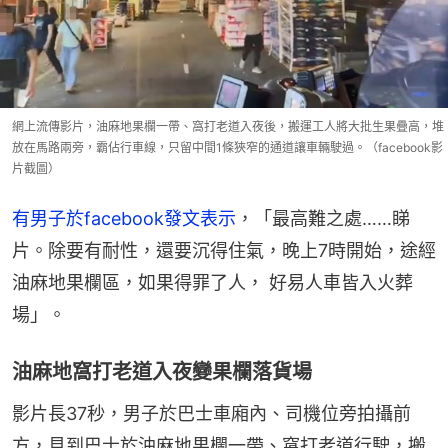
網上流傳影片，油麻地果欄一帶、窩打老道入夜後，搬運工人將大批生果疊高，堆
放在馬路兩旁，霸佔行車線，只留中間1條狹窄的通道讓車輛駛過。（facebook影
片截圖）
有男子於facebook發文表示
，「最高難之處……睇
片。除要有耐性，還要沉得住氣，晚上7時開始，途經
油麻地果欄區，如果得罪了人， 好易人車皆入火葬
場」。
油麻地窩打老道入夜變果欄落貨場
影片長37秒，男子於巴士車廂內、司機位旁拍攝前
方，見到巴士於油麻地果欄一帶、窩打老道行駛，搬