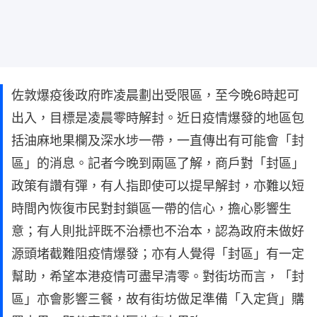
佐敦爆疫後政府昨凌晨劃出受限區，至今晚6時起可
出入，目標是凌晨零時解封。近日疫情爆發的地區包
括油麻地果欄及深水埗一帶，一直傳出有可能會「封
區」的消息。記者今晚到兩區了解，商戶對「封區」
政策有讚有彈，有人指即使可以提早解封，亦難以短
時間內恢復市民對封鎖區一帶的信心，擔心影響生
意；有人則批評既不治標也不治本，認為政府未做好
源頭堵截難阻疫情爆發；亦有人覺得「封區」有一定
幫助，希望本港疫情可盡早清零。對街坊而言，「封
區」亦會影響三餐，故有街坊做足準備「入定貨」購