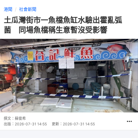
港聞
社會新聞
土瓜灣街市一魚檔魚缸水驗出霍亂弧
菌 同場魚檔稱生意暫沒受影響
撰文：
蘇俊希
出版：
2026-07-31 14:55
更新：
2026-07-31 14:55