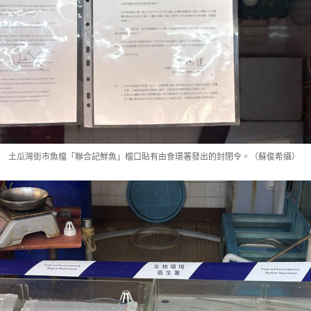
土瓜灣街市魚檔「聯合記鮮魚」檔口貼有由食環署發出的封閉令。（蘇俊希攝）