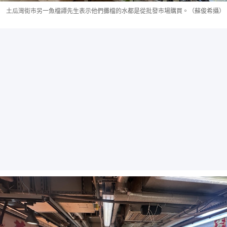
土瓜灣街市另一魚檔譚先生表示他們攤檔的水都是從批發市場購買。（蘇俊希攝）