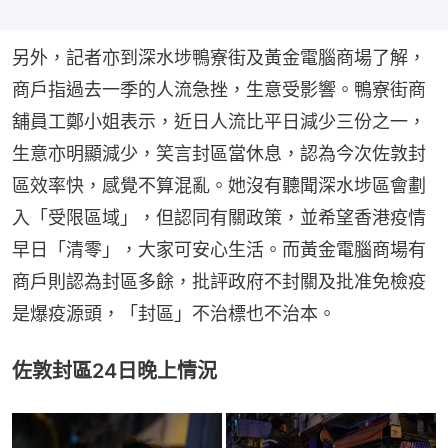
另外，記者亦到深水埗鴨寮街及黃金電腦商場了解，
商戶指過去一季的人流急挫，生意受影響。鴨寮街商
舖員工鄭小姐表示，近日人流比平日減少三份之一，
生意亦明顯減少，笑言封區當休息，認為今次佐敦封
區效率快，感覺不算混亂。她沒有聽聞深水埗區會劃
入「受限區域」，但認同有關政策，並希望香港疫情
早日「清零」，大家可安心生活。而黃金電腦商場有
商戶則認為封區多餘，批評政府不封關及批准免檢疫
是爆疫源頭，「封區」不治標也不治本。
佐敦封區24日晚上情況