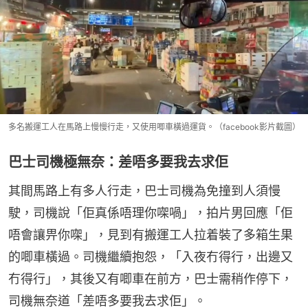
多名搬運工人在馬路上慢慢行走，又使用唧車橫過運貨。（facebook影片截圖）
巴士司機極無奈：差唔多要我去求佢
其間馬路上有多人行走，巴士司機為免撞到人須慢
駛，司機說「佢真係唔理你㗎喎」，拍片男回應「佢
唔會讓畀你㗎」，見到有搬運工人拉着裝了多箱生果
的唧車橫過。司機繼續抱怨，「入夜冇得行，出邊又
冇得行」，其後又有唧車在前方，巴士需稍作停下，
司機無奈道「差唔多要我去求佢」。