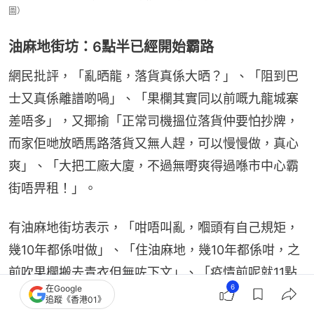
圖）
油麻地街坊：6點半已經開始霸路
網民批評，「亂晒龍，落貨真係大晒？」、「阻到巴
士又真係離譜啲喎」、「果欄其實同以前嘅九龍城寨
差唔多」，又揶揄「正常司機搵位落貨仲要怕抄牌，
而家佢哋放晒馬路落貨又無人趕，可以慢慢做，真心
爽」、「大把工廠大廈，不過無嘢爽得過喺市中心霸
街唔畀租！」。
有油麻地街坊表示，「咁唔叫亂，嗰頭有自己規矩，
幾10年都係咁做」、「住油麻地，幾10年都係咁，之
前吹果欄搬去青衣但無咗下文」、「疫情前呢就11點
6
在Google
先搬出嚟嘅，而家佢哋偷雞，愈嚟愈早，9點就搬晒
追蹤《香港01》