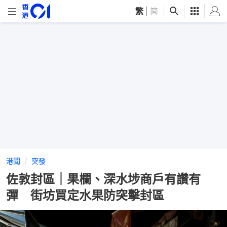
繁
|
简
港聞
突發
佐敦封區｜果欄、深水埗商戶有讚有
彈 街坊買定水果防突擊封區