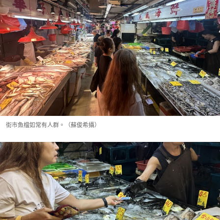
街市魚檔如常有人群。（蘇俊希攝）