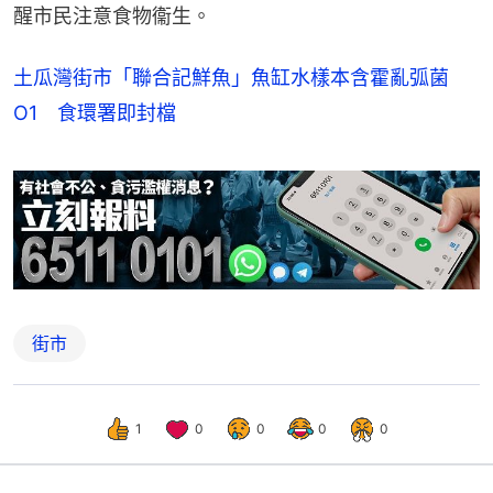
醒市民注意食物衞生。
土瓜灣街市「聯合記鮮魚」魚缸水樣本含霍亂弧菌
O1 食環署即封檔
街市
1
0
0
0
0