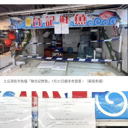
土瓜灣街市魚檔「聯合記鮮魚」7月31日續未有營業。（蘇俊希攝）