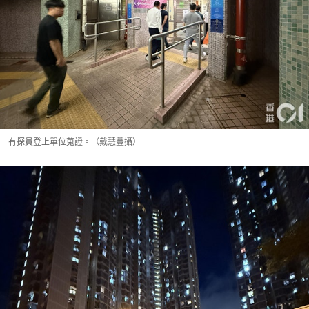
有探員登上單位蒐證。（戴慧豐攝）