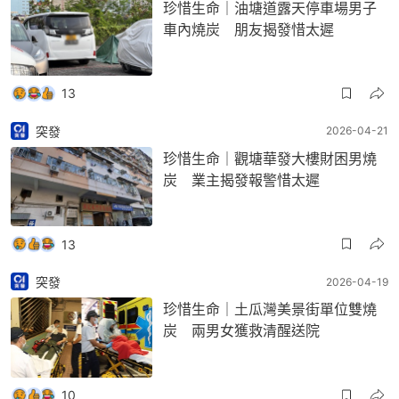
珍惜生命｜油塘道露天停車場男子
車內燒炭 朋友揭發惜太遲
13
突發
2026-04-21
珍惜生命｜觀塘華發大樓財困男燒
炭 業主揭發報警惜太遲
13
突發
2026-04-19
珍惜生命｜土瓜灣美景街單位雙燒
炭 兩男女獲救清醒送院
10