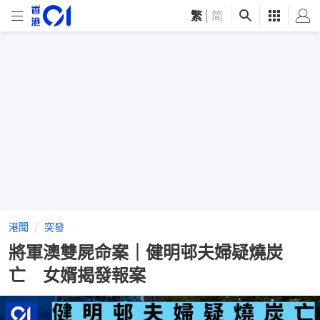
繁
|
简
港聞
突發
將軍澳雙屍命案｜健明邨夫婦疑燒炭
亡 女婿揭發報案