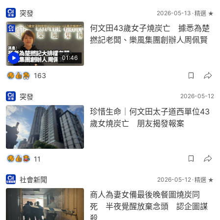
突發
2026-05-13
精選 ★
何文田43歲女子燒炭亡 據悉為楚
撚記老闆、樂風集團創辦人周佩賢
01:46
163
突發
2026-05-12
珍惜生命｜何文田太子道西單位43
歲女燒炭亡 朋友揭發報案
11
社會新聞
2026-05-12
精選 ★
商人為妻女備最後晚餐圖燒炭同
死 半夜覺醒放棄念頭 認企圖謀
殺