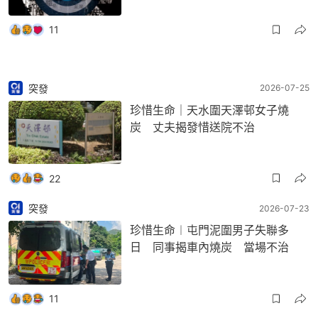
11
突發
2026-07-25
珍惜生命｜天水圍天澤邨女子燒
炭 丈夫揭發惜送院不治
22
突發
2026-07-23
珍惜生命︱屯門泥圍男子失聯多
日 同事揭車內燒炭 當場不治
11