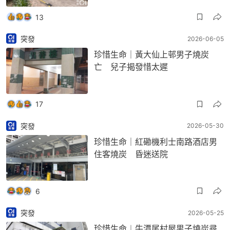
13
突發
2026-06-05
珍惜生命｜黃大仙上邨男子燒炭
亡 兒子揭發惜太遲
17
突發
2026-05-30
珍惜生命｜紅磡機利士南路酒店男
住客燒炭 昏迷送院
6
突發
2026-05-25
珍惜生命︱牛潭尾村屋男子燒炭尋