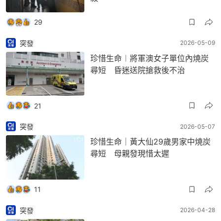
29
突發
2026-05-09
珍惜生命︱將軍澳女子單位內燒炭
尋短 昏迷送院搶救後不治
21
突發
2026-05-07
珍惜生命｜黃大仙29歲男家中燒炭
尋短 母親發現惜太遲
11
突發
2026-04-28