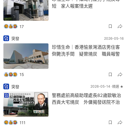
短 家人報案惜太遲
17
突發
2026-05-16
珍惜生命｜香港愉景灣酒店男住客
倒斃洗手間 疑曾燒炭 職員報警
15
突發
2026-05-14
精選 ★
警務處前高級助理處長82歲歐敏治
西貢大宅燒炭 外傭揭發送院不治
111