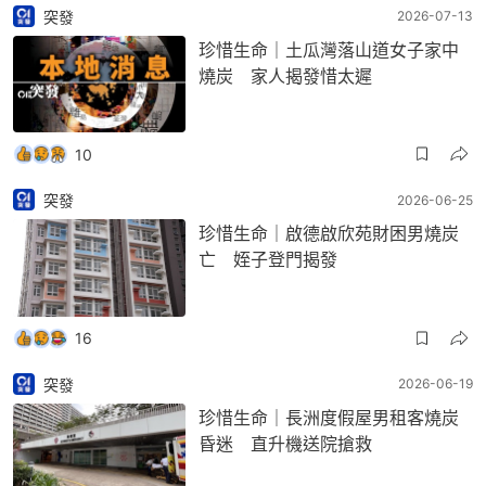
突發
2026-07-13
珍惜生命｜土瓜灣落山道女子家中
燒炭 家人揭發惜太遲
10
突發
2026-06-25
珍惜生命｜啟德啟欣苑財困男燒炭
亡 姪子登門揭發
16
突發
2026-06-19
珍惜生命｜長洲度假屋男租客燒炭
昏迷 直升機送院搶救