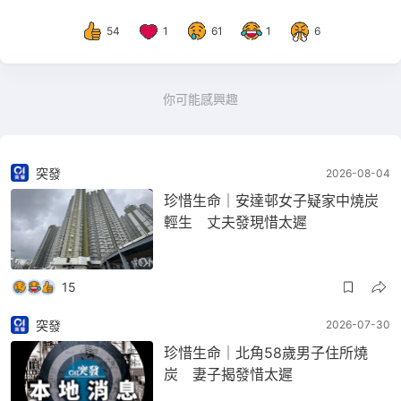
54
1
61
1
6
你可能感興趣
突發
2026-08-04
珍惜生命｜安達邨女子疑家中燒炭
輕生 丈夫發現惜太遲
15
突發
2026-07-30
珍惜生命｜北角58歲男子住所燒
炭 妻子揭發惜太遲