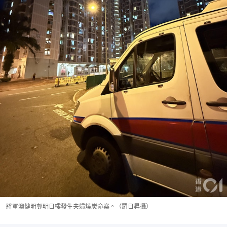
將軍澳健明邨明日樓發生夫婦燒炭命案。（羅日昇攝）