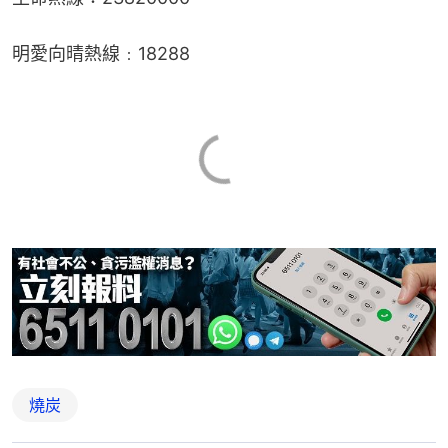
明愛向晴熱線﹕18288
燒炭