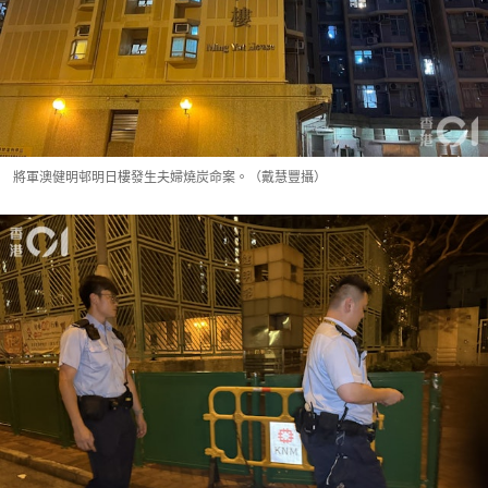
將軍澳健明邨明日樓發生夫婦燒炭命案。（戴慧豐攝）