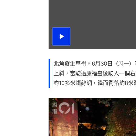
播
放
影
片
北角發生車禍。6月30日（周一）
上斜，當駛過康福臺後駛入一個右
約10多米鐵絲網，繼而衝落約8