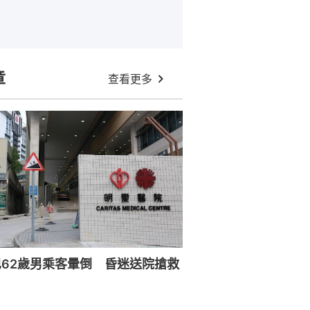
章
查看更多
62歲男乘客暈倒 昏迷送院搶救