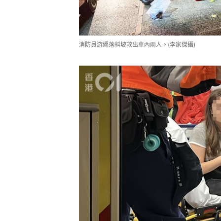
消防員游繩落斜坡救出車內兩人。(李家傑攝)