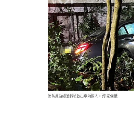
消防員游繩落斜坡救出車內兩人。(李家傑攝)