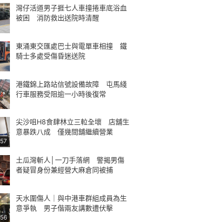
灣仔活道男子捱七人車撞捲車底浴血
被困 消防救出送院時清醒
東涌東交匯處巴士與電單車相撞 鐵
騎士多處受傷昏迷送院
港鐵錦上路站信號設備故障 屯馬綫
行車服務受阻逾一小時後復常
尖沙咀H8食肆林立三𨋢全壞 店舖生
意暴跌八成 僅幾間舖繼續營業
:57
土瓜灣斬人│一刀手落網 警揭男傷
者疑冒身份兼經營大麻倉同被捕
天水圍傷人｜與中港車群組成員為生
意爭執 男子偕兩友講數遭伏擊
:56