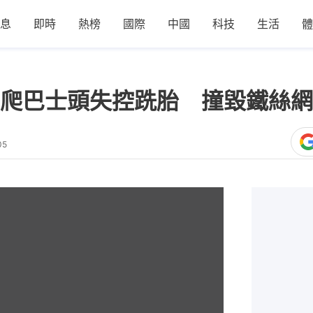
息
即時
熱榜
國際
中國
科技
生活
體
爬巴士頭失控跣胎 撞毀鐵絲網
05