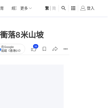
育
經濟
更多
01深圳
繁
觀點
|
简
健康
好食玩飛
登入
女
衝落8米山坡
36
在Google
追蹤《香港01》