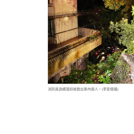
消防員游繩落斜坡救出車內兩人。(李家傑攝)