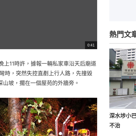
熱門文
0:41
總
共
時
間
晚上11時許，據報一輛私家車沿天后廟道
彎時，突然失控直剷上行人路，先撞毀
米深山坡，擱在一個屋苑的外牆旁。
深水埗小巴
不治