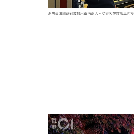
消防員游繩落斜坡救出車內兩人。女乘客在救護車內接