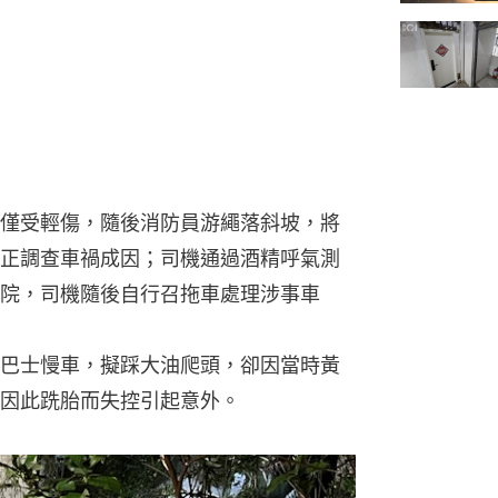
僅受輕傷，隨後消防員游繩落斜坡，將
正調查車禍成因；司機通過酒精呼氣測
院，司機隨後自行召拖車處理涉事車
巴士慢車，擬踩大油爬頭，卻因當時黃
因此跣胎而失控引起意外。