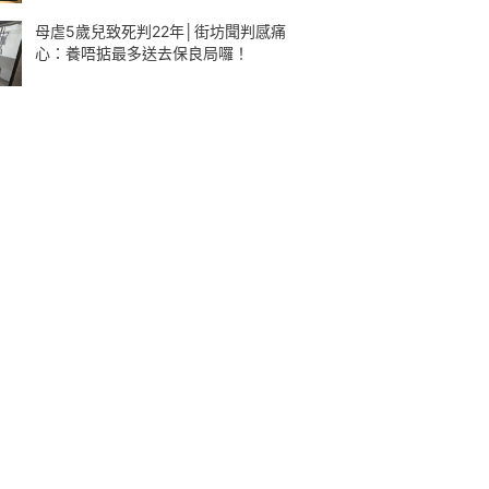
母虐5歲兒致死判22年│街坊聞判感痛
心：養唔掂最多送去保良局囉！