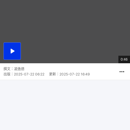
播
放
0:46
總
影
共
片
時
撰文：
凌逸德
間
出版：
2025-07-22 06:22
更新：
2025-07-22 16:49