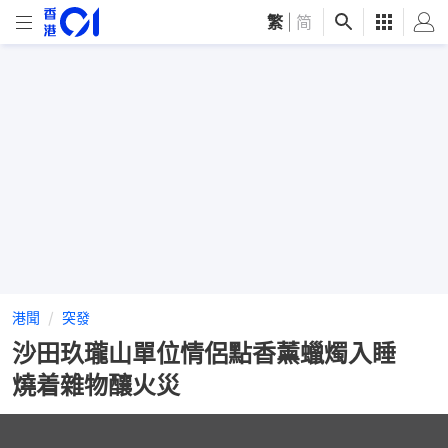
繁
|
简
港聞
突發
沙田玖瓏山單位情侶點香薰蠟燭入睡
燒着雜物釀火災