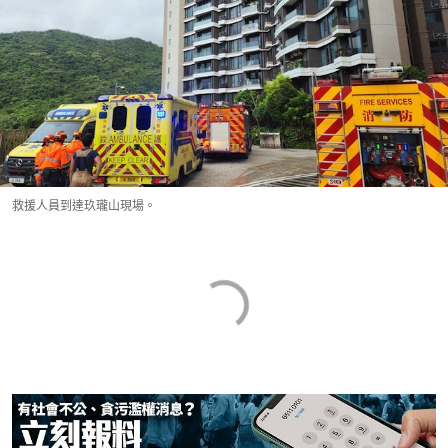
救援人員到達玖瓏山現場。