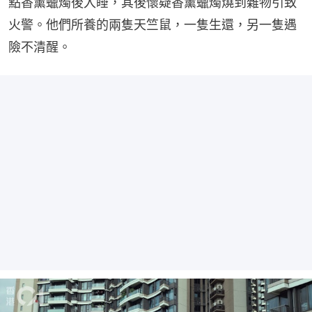
點香薰蠟燭後入睡，其後懷疑香薰蠟燭燒到雜物引致
火警。他們所養的兩隻天竺鼠，一隻生還，另一隻遇
險不清醒。