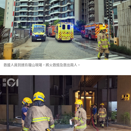
救援人員到達玖瓏山現場，將火救熄及救出兩人。