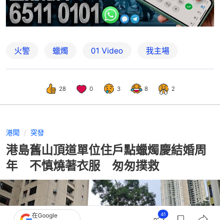
火警
蠟燭
01 Video
我主場
28
0
3
8
2
港聞
突發
港島舊山頂道單位住戶點蠟燭慶結婚周
年 不慎燒著衣服 匆匆撲救
41
在Google