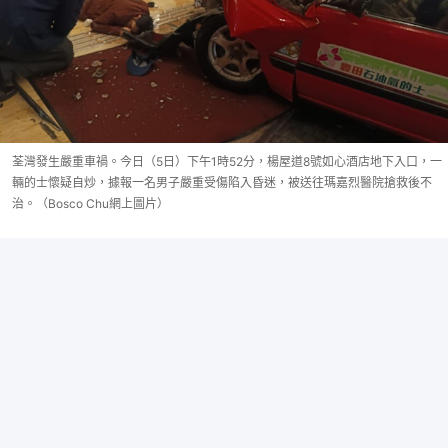
荃灣發生嚴重車禍。今日（5日）下午1時52分，楊屋道8號如心酒店地下入口，一
輛的士懷疑自炒，據報一名男子嚴重受傷陷入昏迷，被送往瑪嘉烈醫院搶救後不
治。（Bosco Chu網上圖片）