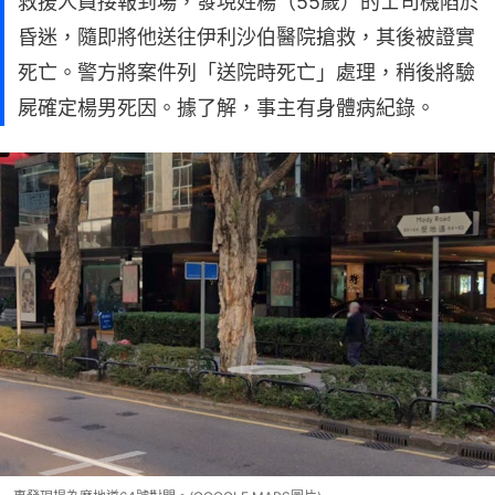
救援人員接報到場，發現姓楊（55歲）的士司機陷於
昏迷，隨即將他送往伊利沙伯醫院搶救，其後被證實
死亡。警方將案件列「送院時死亡」處理，稍後將驗
屍確定楊男死因。據了解，事主有身體病紀錄。