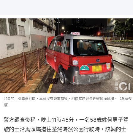
涉事的士引擎蓋打開，車頭沒有嚴重損毀，相信當時只是輕微碰撞鐵欄。（李家傑
攝）
警方調查後稱，晚上11時45分，一名58歲姓何男子駕
駛的士沿馬頭壩道往荃灣海濱公園行駛時，該輛的士