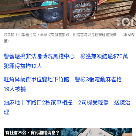
涉事的士引擎蓋打開，車頭沒有嚴重損毀，相信當時只是輕微碰撞鐵欄。（李家傑
攝）
警觀塘搗非法賭博洗黑錢中心 檢獲兼凍結逾$70萬
犯罪得益拘12人
旺角砵蘭街單位變地下竹館 警檢3張電動麻雀枱
19人被捕
油麻地十字路口2私家車相撞 2司機受輕傷 送院治
理