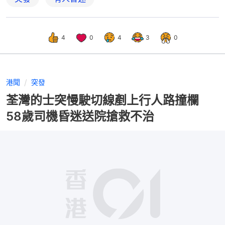
4
0
4
3
0
港聞
突發
荃灣的士突慢駛切線剷上行人路撞欄
58歲司機昏迷送院搶救不治