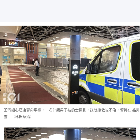
荃灣如心酒店奪命車禍，一名外籍男子被的士撞到，送院搶救後不治，警員在場調
查。（林振華攝）