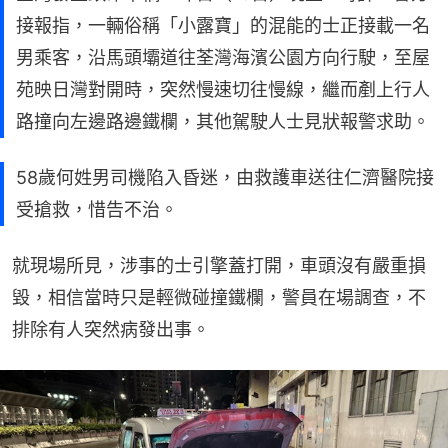
接報指，一輛俗稱「小露寶」的混能的士正接載一名
男乘客，沿馬頭壩道往荃灣海濱公園方向行駛，至屋
苑映日灣對開時，突然慢速切往慢線，繼而剷上行人
路撞向左邊路邊鐵欄，其他駕駛人士見狀報警求助。
58歲何姓男司機陷入昏迷，由救護車送往仁濟醫院接
受搶救，惜告不治。
就現場所見，涉事的士引擎蓋打開，車頭沒有嚴重損
毀，相信當時只是輕微碰撞鐵欄，警員在場調查，不
排除有人突然病發出事。