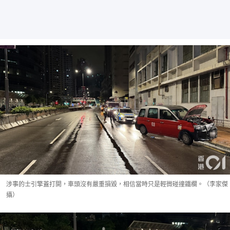
涉事的士引擎蓋打開，車頭沒有嚴重損毀，相信當時只是輕微碰撞鐵欄。（李家傑
攝）