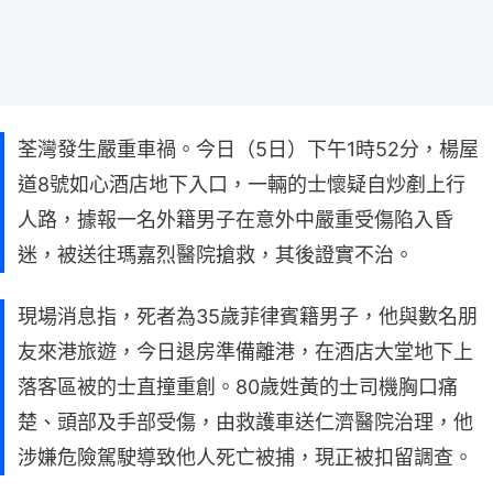
荃灣發生嚴重車禍。今日（5日）下午1時52分，楊屋
道8號如心酒店地下入口，一輛的士懷疑自炒剷上行
人路，據報一名外籍男子在意外中嚴重受傷陷入昏
迷，被送往瑪嘉烈醫院搶救，其後證實不治。
現場消息指，死者為35歲菲律賓籍男子，他與數名朋
友來港旅遊，今日退房準備離港，在酒店大堂地下上
落客區被的士直撞重創。80歲姓黃的士司機胸口痛
楚、頭部及手部受傷，由救護車送仁濟醫院治理，他
涉嫌危險駕駛導致他人死亡被捕，現正被扣留調查。