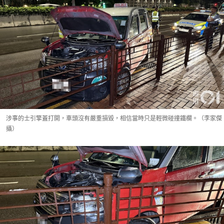
涉事的士引擎蓋打開，車頭沒有嚴重損毀，相信當時只是輕微碰撞鐵欄。（李家傑
攝）