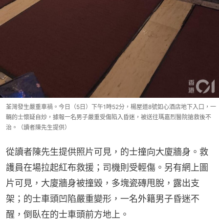
荃灣發生嚴重車禍。今日（5日）下午1時52分，楊屋道8號如心酒店地下入口，一
輛的士懷疑自炒，據報一名男子嚴重受傷陷入昏迷，被送往瑪嘉烈醫院搶救後不
治。（讀者陳先生提供）
從讀者陳先生提供照片可見，的士撞向大廈牆身。救
護員在場拉起紅布救援；司機則受輕傷。另有網上圖
片可見，大廈牆身被撞毀，多塊瓷磚甩脫，露出支
架；的士車頭凹陷嚴重變形，一名外籍男子昏迷不
醒，倒臥在的士車頭前方地上。