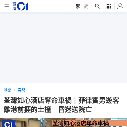
繁
|
简
港聞
突發
荃灣如心酒店奪命車禍｜菲律賓男遊客
離港前捱的士撞 昏迷送院亡