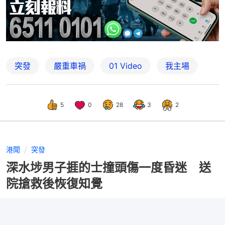
突發
嚴重車禍
01 Video
我主場
5
0
28
3
2
港聞
突發
深水埗男子捱的士撞頭傷一度昏迷 送
院搶救後恢復知覺