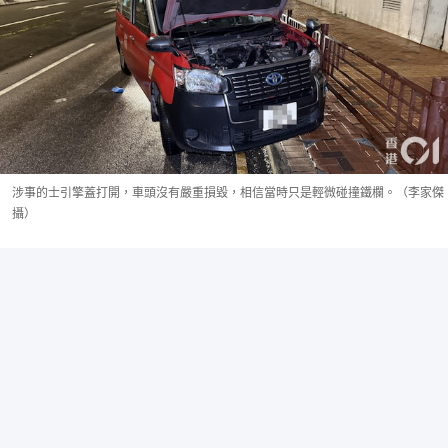
涉事的士引擎蓋打開，車頭沒有嚴重損毀，相信當時只是輕微碰撞鐵欄。（李家傑
攝）