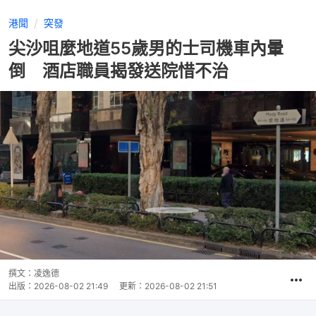
港聞
突發
尖沙咀麼地道55歲男的士司機車內暈
倒 酒店職員揭發送院惜不治
撰文：
凌逸德
出版：
2026-08-02 21:49
更新：
2026-08-02 21:51