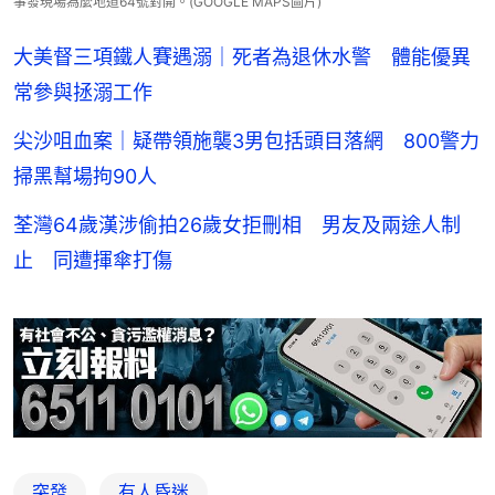
事發現場為麼地道64號對開。(GOOGLE MAPS圖片)
大美督三項鐵人賽遇溺｜死者為退休水警 體能優異
常參與拯溺工作
尖沙咀血案｜疑帶領施襲3男包括頭目落網 800警力
掃黑幫場拘90人
荃灣64歲漢涉偷拍26歲女拒刪相 男友及兩途人制
止 同遭揮傘打傷
突發
有人昏迷