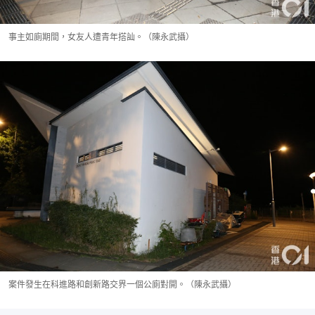
事主如廁期間，女友人遭青年搭訕。（陳永武攝）
案件發生在科進路和創新路交界一個公廁對開。（陳永武攝）