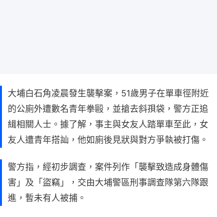
大埔白石角凌晨發生襲擊案，51歲男子在單車徑附近
的公廁外遭數名青年拳毆，並搶去斜孭袋，警方正追
緝相關人士。據了解，事主與女友人踏單車至此，女
友人遭青年搭訕，他如廁後見狀與對方爭執被打傷。
警方指，經初步調查，案件列作「襲擊致造成身體傷
害」及「盜竊」，交由大埔警區刑事調查隊第六隊跟
進，暫未有人被捕。