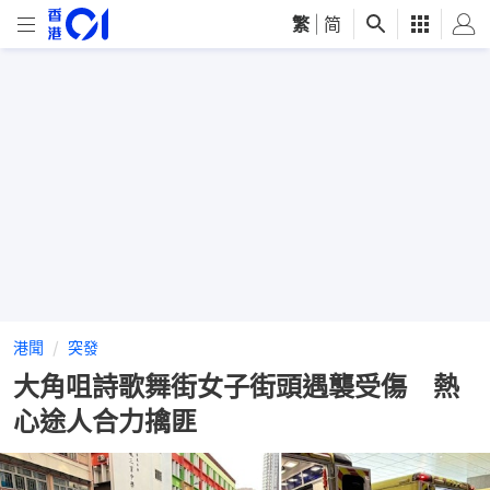
繁
|
简
港聞
突發
大角咀詩歌舞街女子街頭遇襲受傷 熱
心途人合力擒匪