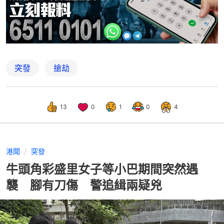
突發
搶劫
13
0
1
0
4
港聞
突發
牛頭角彩盛里女子等小巴期間突然遇
襲 腳有刀傷 警追緝兩疑兇