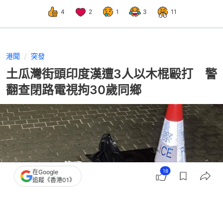
4
2
1
3
11
港聞
突發
土瓜灣街頭印度漢遭3人以木棍毆打 警
翻查閉路電視拘30歲同鄉
18
在Google
追蹤《香港01》