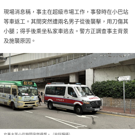
現場消息稱，事主在超級巿場工作，事發時在小巴站
等車返工。其間突然遭兩名男子從後襲擊，用刀傷其
小腿；得手後乘坐私家車逃去。警方正調查事主背景
及施襲原因。
女事主等小巴期間突然遇襲。（翁鈺輝攝）