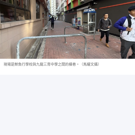
現場是鮮魚行學校與九龍三育中學之間的橫巷。（馬耀文攝）