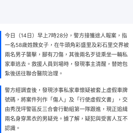
今日（14日）早上7時28分，警方接獲途人報案，指
一名58歲姓魏女子，在牛頭角彩盛里及彩石里交界被
兩名男子襲擊，腳有刀傷，其後兩名歹徒乘坐一輛私
家車逃去。救援人員到場時，發現事主清醒，替她包
紮後送往聯合醫院治理。
警方經調查後，發現涉事私家車懷疑被套上虛假車牌
號碼，將案件列作「傷人」及「行使虛假文書」，交
由秀茂坪警區反三合會行動組第一隊跟進，現正追緝
兩名身穿黑衣的男疑兇。據了解，疑犯與受害人互不
認識。