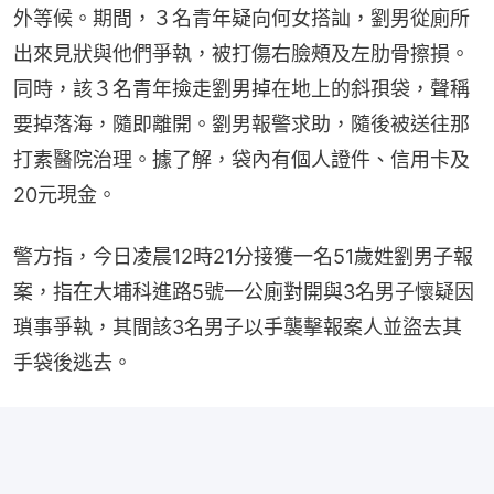
外等候。期間，３名青年疑向何女搭訕，劉男從廁所
出來見狀與他們爭執，被打傷右臉頰及左肋骨擦損。
同時，該３名青年撿走劉男掉在地上的斜孭袋，聲稱
要掉落海，隨即離開。劉男報警求助，隨後被送往那
打素醫院治理。據了解，袋內有個人證件、信用卡及
20元現金。
警方指，今日凌晨12時21分接獲一名51歲姓劉男子報
案，指在大埔科進路5號一公廁對開與3名男子懷疑因
瑣事爭執，其間該3名男子以手襲擊報案人並盜去其
手袋後逃去。