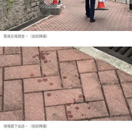
警員在場調查。（翁鈺輝攝）
現場遺下血迹。（翁鈺輝攝）