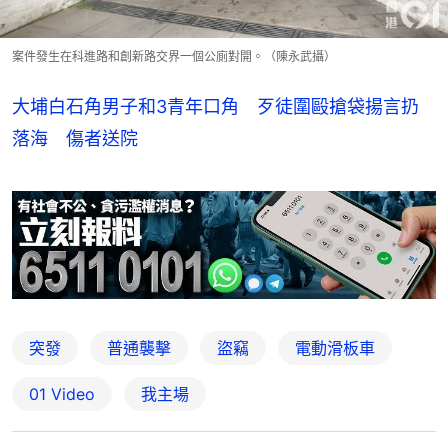
案件發生在科進路和創新路交界一個公廁對開。（陳永武攝）
大埔白石角男子和3青年口角 歹徒圍毆搶袋揚言扔
落海 傷者送院
突發
普通襲擊
盜竊
電動滑板車
01 Video
我主場