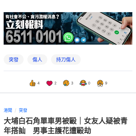
突發
傷人
持刀傷人
4
2
3
0
9
港聞
突發
大埔白石角單車男被毆｜女友人疑被青
年搭訕 男事主護花遭毆劫