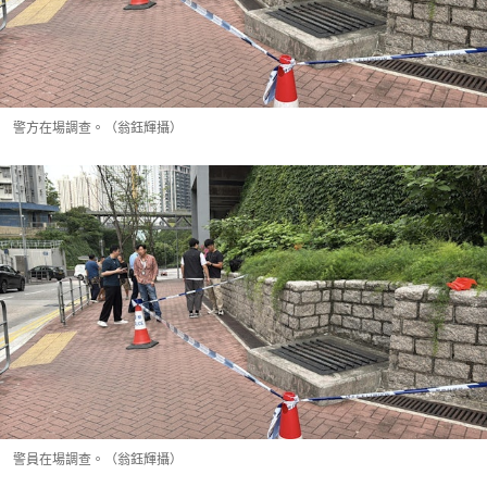
警方在場調查。（翁鈺輝攝）
警員在場調查。（翁鈺輝攝）