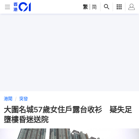
繁
|
简
港聞
突發
大圍名城57歲女住戶露台收衫 疑失足
墮樓昏迷送院