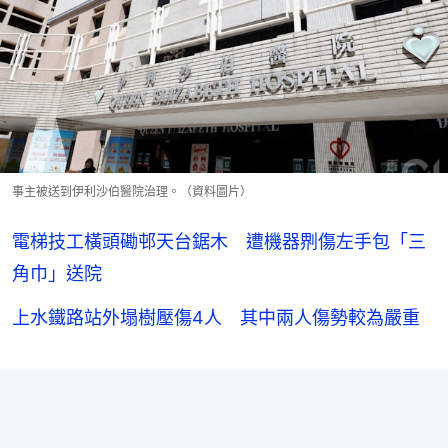
事主被送到伊利沙伯醫院治理。（資料圖片）
電梯技工橫頭磡邨天台鋸木 遭機器𠝹傷左手包「三
角巾」送院
上水鐵路站外塌樹壓傷4人 其中兩人傷勢較為嚴重