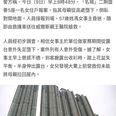
警方稱，今日（9日）早上8時48分，「名城」二期盛
薈5座一名女住戶報案，指其母親從高處墮下，倒臥
對開地面。人員接報到場，57歲姓馮女事主昏迷，隨
即由救護車送往威爾斯親王醫院搶救。
人員經初步調查，相信女事主於單位做家務期間從露
台意外失足墮下，案件列有人意外受傷。據了解，女
事主早上曾感不適，到客廳露台收衫時，踏上花盆失
平衡，半身伸出露台，女兒發現大驚上前營救但未能
將母親拉回屋內。