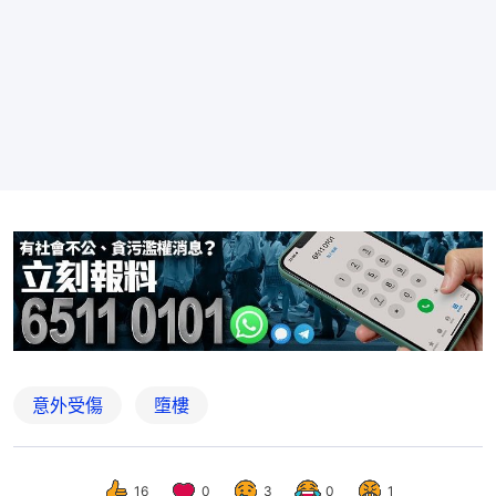
意外受傷
墮樓
16
0
3
0
1