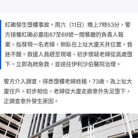
紅磡發生墮樓事故。周六（11日）晚上7時53分，警
方接獲紅磡必嘉街67至69號一間餐廳的負責人報
案，指發現一名老婦，倒臥在上址大廈天井位置，昏
迷不醒。救援人員趕至現場，初步懷疑老婦從高處墮
下，立即為她急救，並送往伊利沙伯醫院治理。
警方介入調查，得悉墮樓老婦姓楊，73歲，為上址大
廈住戶。初步相信，老婦從大廈走廊意外失足墮下，
正調查意外發生原因。