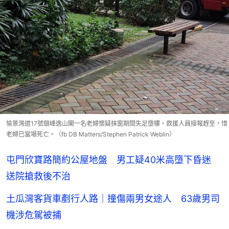
愉景灣道17號頤峰逸山閣一名老婦懷疑抹窗期間失足墮樓，救援人員接報趕至，惜
老婦已當場死亡。（fb DB Matters/Stephen Patrick Weblin）
屯門欣寶路簡約公屋地盤 男工疑40米高墮下昏迷
送院搶救後不治
土瓜灣客貨車剷行人路｜撞傷兩男女途人 63歲男司
機涉危駕被捕