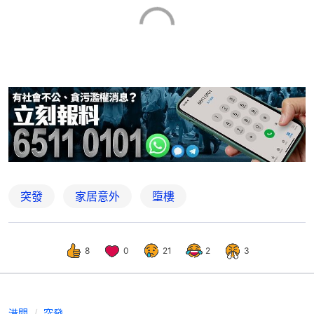
突發
家居意外
墮樓
8
0
21
2
3
港聞
突發