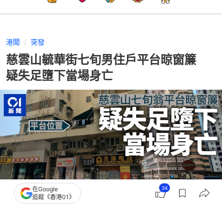
港聞
突發
慈雲山毓華街七旬男住戶平台晾窗簾
疑失足墮下當場身亡
34
在Google
追蹤《香港01》
撰文：
林澤鋒 黃偉民