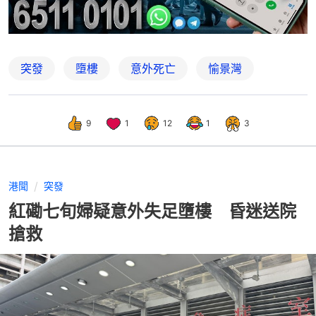
突發
墮樓
意外死亡
愉景灣
9
1
12
1
3
港聞
突發
紅磡七旬婦疑意外失足墮樓 昏迷送院
搶救