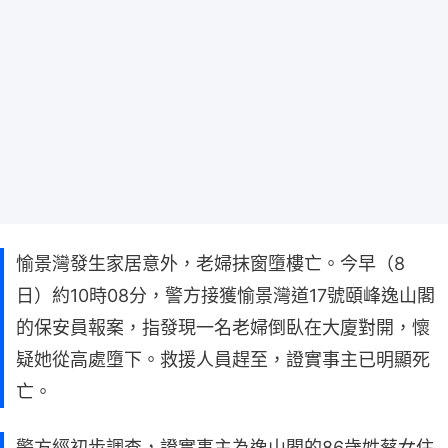
愉景灣發生家居意外，老婦抹窗墮樓亡。今早（8
日）約10時08分，警方接獲愉景灣道17號頤峰逸山閣
的保安員報案，指發現一名老婦倒臥在大廈對開，懷
疑她從高處墮下。救援人員趕至，證實事主已明顯死
亡。
警方經初步調查，證實事主為逸山閣的86歲姓蔡女住