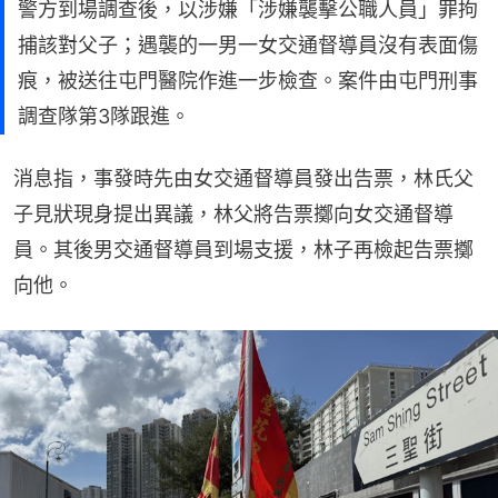
警方到場調查後，以涉嫌「涉嫌襲擊公職人員」罪拘
捕該對父子；遇襲的一男一女交通督導員沒有表面傷
痕，被送往屯門醫院作進一步檢查。案件由屯門刑事
調查隊第3隊跟進。
消息指，事發時先由女交通督導員發出告票，林氏父
子見狀現身提出異議，林父將告票擲向女交通督導
員。其後男交通督導員到場支援，林子再檢起告票擲
向他。