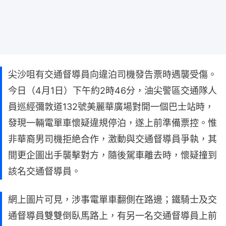
尖沙咀有交通督導員向違泊司機發告票時遇襲受傷。
今日（4月1日）下午約2時46分，油尖警區交通隊人
員巡經彌敦道132號美麗華廣場對開一個巴士站時，
發現一輛電單車懷疑違規停泊，遂上前準備票控。惟
非華裔男司機拒絶合作，激動與交通督導員爭執，其
間更企圖出手襲擊對方，隨後駕車離去時，懷疑撞到
該名交通督導員。
網上圖片可見，涉事電單車翻側在路邊；鐵騎士及交
通督導員雙雙倒臥馬路上，有另一名交通督導員上前