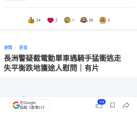
24
2
1
26
5
港聞
突發
長洲警疑截電動單車遇騎手猛衝逃走
失平衡跌地獲途人慰問｜有片
108
在Google
追蹤《香港01》