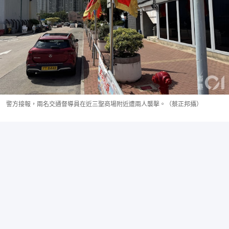
警方接報，兩名交通督導員在近三聖商場附近遭兩人襲擊。（蔡正邦攝）