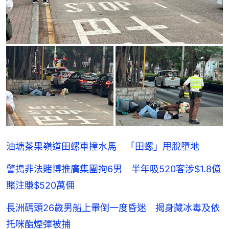
油塘茶果嶺道田螺車撞水馬 「田螺」甩脫墮地
警搗非法賭博推廣集團拘6男 半年吸520客涉$1.8億
賭注賺$520萬佣
長洲碼頭26歲男船上暈倒一度昏迷 揭身藏冰毒及依
托咪酯煙彈被捕