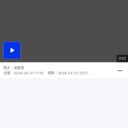
播
放
0:53
總
影
共
片
時
撰文：
凌逸德
間
出版：
2026-04-01 17:19
更新：
2026-04-01 22:07