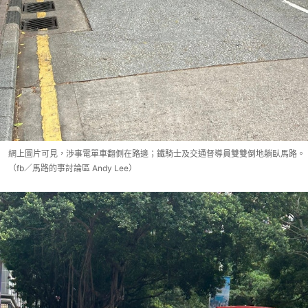
網上圖片可見，涉事電單車翻側在路邊；鐵騎士及交通督導員雙雙倒地躺臥馬路。
（fb／馬路的事討論區 Andy Lee）