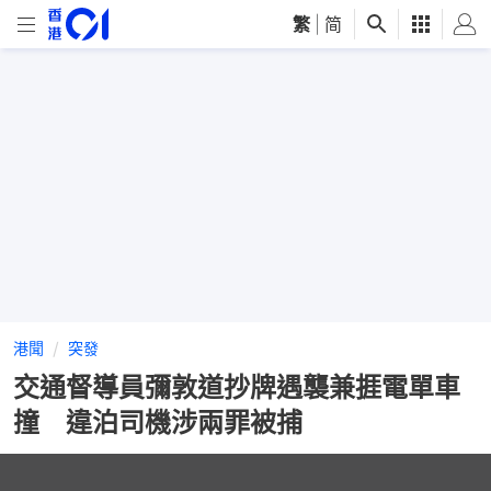
繁
|
简
港聞
突發
交通督導員彌敦道抄牌遇襲兼捱電單車
撞 違泊司機涉兩罪被捕