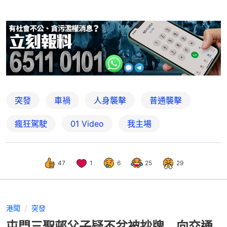
突發
車禍
人身襲擊
普通襲擊
瘋狂駕駛
01 Video
我主場
47
1
6
25
29
港聞
突發
屯門三聖邨父子疑不忿被抄牌 向交通