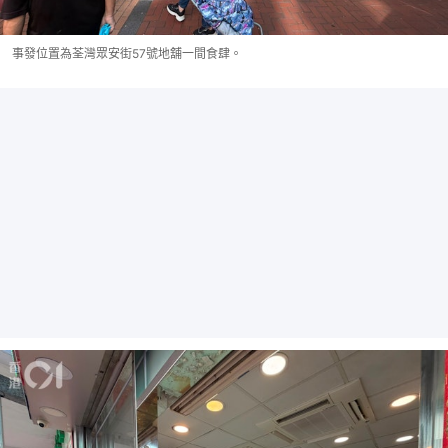
事發位置為荃灣眾安街57號地舖一間食肆。