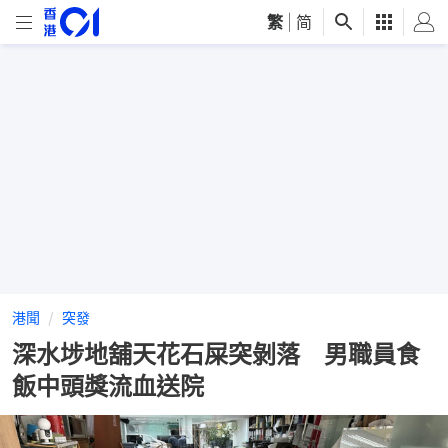
繁
|
简
港聞
突發
深水埗地舖天花石屎突剝落 男職員食
飯中頭獎流血送院