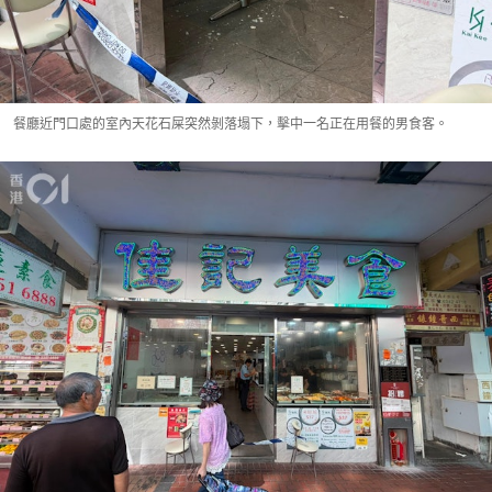
餐廳近門口處的室內天花石屎突然剝落塌下，擊中一名正在用餐的男食客。