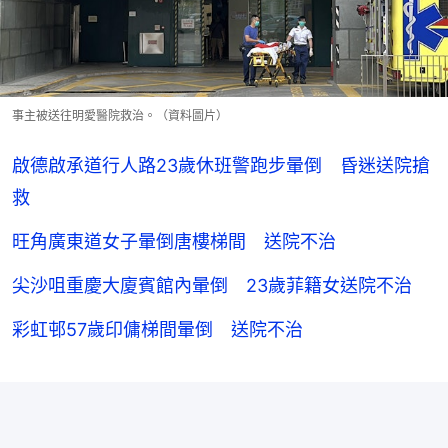
事主被送往明愛醫院救治。（資料圖片）
啟德啟承道行人路23歲休班警跑步暈倒 昏迷送院搶
救
旺角廣東道女子暈倒唐樓梯間 送院不治
尖沙咀重慶大廈賓館內暈倒 23歲菲籍女送院不治
彩虹邨57歲印傭梯間暈倒 送院不治