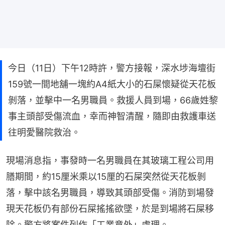
今日（11日）下午12時許，警方接報，深水埗海壇街
159號一間地舖一塊約A4紙大小的石屎懷疑從天花板
剝落，並擊中一名男職員。救援人員到場，66歲姓黎
事主頭部受傷流血，幸而神智清醒，隨即由救護車送
往明愛醫院救治。
現場消息指，事發時一名男職員在其玻璃工程公司用
膳期間，約15厘米乘以15厘的石屎突然從天花板剝
落，擊中該名男職員，導致其頭部受傷。消防到場發
現天花板仍有部份石屎搖搖欲墜，於是到場將石屎移
除。警方將案件列作「工業意外」處理。