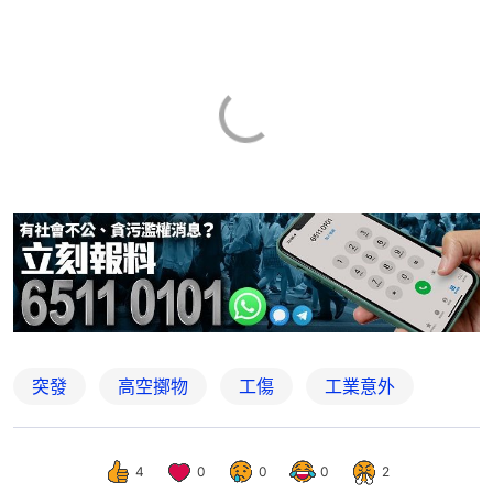
突發
高空擲物
工傷
工業意外
4
0
0
0
2