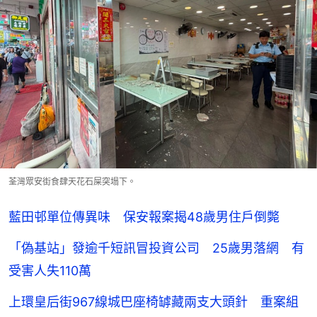
荃灣眾安街食肆天花石屎突塌下。
藍田邨單位傳異味 保安報案揭48歲男住戶倒斃
「偽基站」發逾千短訊冒投資公司 25歲男落網 有
受害人失110萬
上環皇后街967線城巴座椅罅藏兩支大頭針 重案組