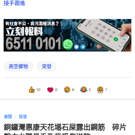
接手跟進
高空擲物
突發
10
0
6
2
1
港聞
突發
銅鑼灣惠康天花塌石屎露出鋼筋 碎片