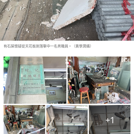
有石屎懷疑從天花板剝落擊中一名男職員。（黃學潤攝）
+
1