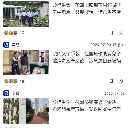
珍惜生命｜荃灣川龍圳下村27歲男
房中燒炭 父親發現 惜已告不治
16
突發
2026-07-03
精選 ★
澳門父子爭執 任醫療輔助員兒子
遞消毒液予父飲 涉慫恿自殺被捕
19
突發
2026-07-02
珍惜生命｜葵涌葵聯邨男子企跳
消防開氣墊戒備 終返回安全位置