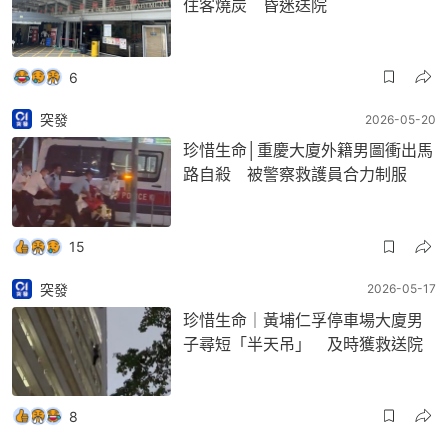
住客燒炭 昏迷送院
6
突發
2026-05-20
珍惜生命│重慶大廈外籍男圖衝出馬
路自殺 被警察救護員合力制服
15
突發
2026-05-17
珍惜生命｜黃埔仁孚停車場大廈男
子尋短「半天吊」 及時獲救送院
8