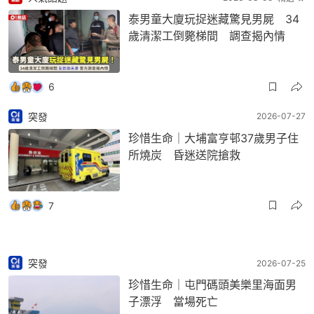
泰男童大廈玩捉迷藏驚見男屍 34
歲清潔工倒斃梯間 調查揭內情
6
突發
2026-07-27
珍惜生命｜大埔富亨邨37歲男子住
所燒炭 昏迷送院搶救
7
突發
2026-07-25
珍惜生命｜屯門碼頭美樂里海面男
子漂浮 當場死亡