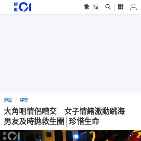
繁
|
简
港聞
突發
大角咀情侶嘈交 女子情緒激動跳海
男友及時拋救生圈│珍惜生命