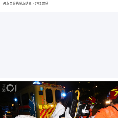
男友由警員帶走調查。(陳永武攝)