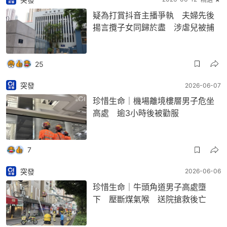
疑為打賞抖音主播爭執 夫婦先後
揚言攬子女同歸於盡 涉虐兒被捕
25
突發
2026-06-07
珍惜生命｜機場離境樓層男子危坐
高處 逾3小時後被勸服
7
突發
2026-06-06
珍惜生命｜牛頭角道男子高處墮
下 壓斷煤氣喉 送院搶救後亡