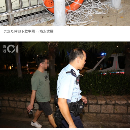
男友及時拋下救生圈。(陳永武攝)