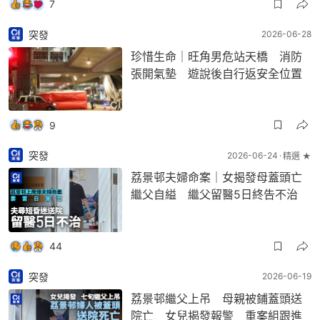
7
突發
2026-06-28
珍惜生命｜旺角男危站天橋 消防
張開氣墊 遊說後自行返安全位置
9
突發
2026-06-24
精選 ★
荔景邨夫婦命案｜女揭發母蓋頭亡
繼父自縊 繼父留醫5日終告不治
44
突發
2026-06-19
荔景邨繼父上吊 母親被鋪蓋頭送
院亡 女兒揭發報警 重案組跟進