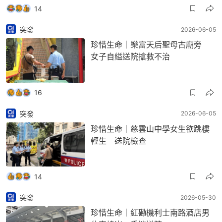
14
突發
2026-06-05
珍惜生命｜樂富天后聖母古廟旁
女子自縊送院搶救不治
16
突發
2026-06-05
珍惜生命｜慈雲山中學女生欲跳樓
輕生 送院檢查
14
突發
2026-05-30
珍惜生命｜紅磡機利士南路酒店男