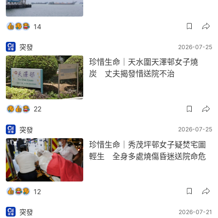
14
突發
2026-07-25
珍惜生命｜天水圍天澤邨女子燒
炭 丈夫揭發惜送院不治
22
突發
2026-07-25
珍惜生命｜秀茂坪邨女子疑焚宅圖
輕生 全身多處燒傷昏迷送院命危
12
突發
2026-07-21