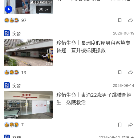
00:57
97
突發
2026-06-19
珍惜生命｜長洲度假屋男租客燒炭
昏迷 直升機送院搶救
13
突發
2026-06-14
珍惜生命｜東涌22歲男子跳橋圖輕
生 送院救治
7
突發
2026-06-12
精選 ★