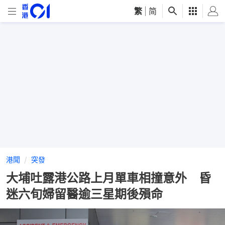
繁
|
简
港聞
突發
大埔吐露港公路上月單車相撞意外 昏
迷六旬婦留醫逾三星期後殞命