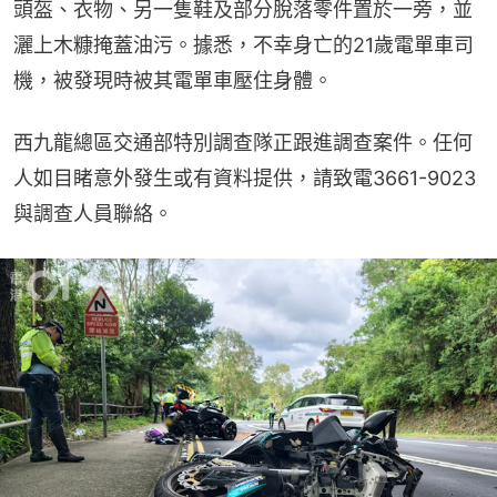
頭盔、衣物、另一隻鞋及部分脫落零件置於一旁，並
灑上木糠掩蓋油污。據悉，不幸身亡的21歲電單車司
機，被發現時被其電單車壓住身體。
西九龍總區交通部特別調查隊正跟進調查案件。任何
人如目睹意外發生或有資料提供，請致電3661-9023
與調查人員聯絡。