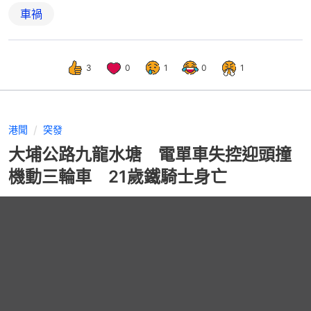
車禍
3
0
1
0
1
港聞
突發
大埔公路九龍水塘 電單車失控迎頭撞
機動三輪車 21歲鐵騎士身亡