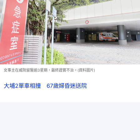
女事主在威院留醫逾3星期，最終證實不治。(資料圖片)
大埔2單車相撞 67歲婦昏迷送院