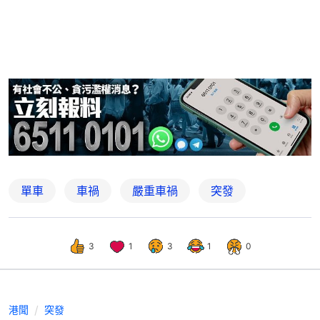
單車
車禍
嚴重車禍
突發
3
1
3
1
0
港聞
突發