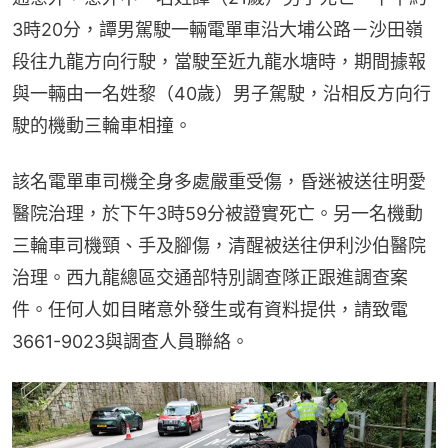
3時20分，譚男駕駛一輛電單車沿大埔公路－沙田嶺
段往九龍方向行駛，當駛至近九龍水塘時，期間據報
與一輛由一名姓黎（40歲）男子駕駛，沿相反方向行
駛的機動三輪車相撞。
該名電單車司機全身多處嚴重受傷，昏迷被送往明愛
醫院治理，於下午3時59分被證實死亡。另一名機動
三輪車司機頸、手及腳傷，清醒被送往伊利沙伯醫院
治理。西九龍總區交通部特別調查隊正跟進調查案
件。任何人如目睹意外發生或有資料提供，請致電
3661-9023與調查人員聯絡。