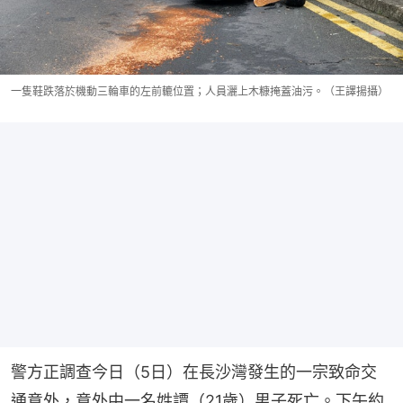
一隻鞋跌落於機動三輪車的左前轆位置；人員灑上木糠掩蓋油污。（王譯揚攝）
警方正調查今日（5日）在長沙灣發生的一宗致命交
通意外，意外中一名姓譚（21歲）男子死亡。下午約