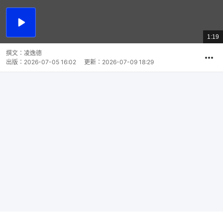
播
放
1:19
總
影
共
片
時
撰文：
凌逸德
間
出版：
2026-07-05 16:02
更新：
2026-07-09 18:29