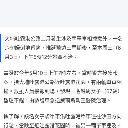
大埔吐露港公路上月發生涉及兩單車相撞意外，一名
六旬婦倒地昏迷，惟延醫逾三星期後，至本周三（6
月3日）下午5時12分證實不治。
事發於今年5月10日上午7時左右，當時警方接獲報
案，指大埔吐露港公路近吐露港花園，有兩輛單車相
撞。救援人員接報到場，發現一名姓周女子（67歲）
昏迷不醒，由救護車急送威爾斯親王醫院治理。
據了解，該名女子騎單車沿吐露港單車徑往沙田方向
行駛，當駛至近吐露港花園時，被另一輛單車撞及。