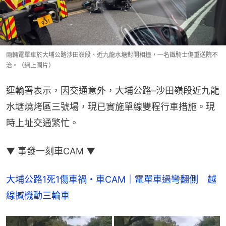
兩輛電單車於大埔公路沙田嶺段、近九龍水塘對開相撞，一名鐵騎士傷重送院不
治。（網上圖片）
運輸署表示，因交通意外，大埔公路–沙田嶺段近九龍
水塘燒烤區三號場，現已實施單線雙程行車措施。現
時上址交通繁忙。
▼ 事發一刻車CAM ▼
大埔公路1死1傷車禍・車CAM｜電單車過彎翻側　越
線撼機動三輪車