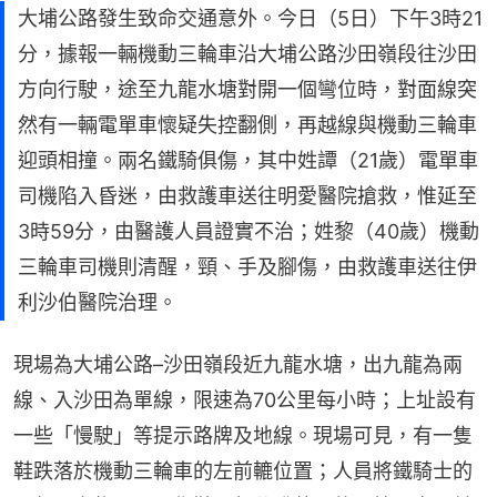
大埔公路發生致命交通意外。今日（5日）下午3時21
分，據報一輛機動三輪車沿大埔公路沙田嶺段往沙田
方向行駛，途至九龍水塘對開一個彎位時，對面線突
然有一輛電單車懷疑失控翻側，再越線與機動三輪車
迎頭相撞。兩名鐵騎俱傷，其中姓譚（21歲）電單車
司機陷入昏迷，由救護車送往明愛醫院搶救，惟延至
3時59分，由醫護人員證實不治；姓黎（40歲）機動
三輪車司機則清醒，頸、手及腳傷，由救護車送往伊
利沙伯醫院治理。
現場為大埔公路–沙田嶺段近九龍水塘，出九龍為兩
線、入沙田為單線，限速為70公里每小時；上址設有
一些「慢駛」等提示路牌及地線。現場可見，有一隻
鞋跌落於機動三輪車的左前轆位置；人員將鐵騎士的