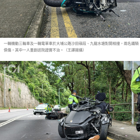
一輛機動三輪車及一輛電單車於大埔公路沙田嶺段、九龍水塘對開相撞，兩名鐵騎
俱傷，其中一人重創送院證實不治。（王譯揚攝）