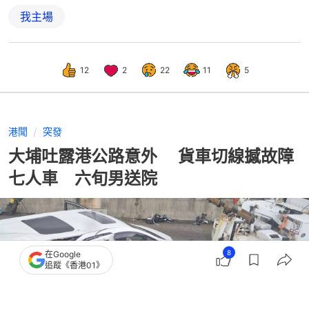
我主場
12
2
22
11
5
港聞
突發
大埔吐露港公路意外 貨車切線撼故障
七人車 六旬男送院
8
在Google
追蹤《香港01》