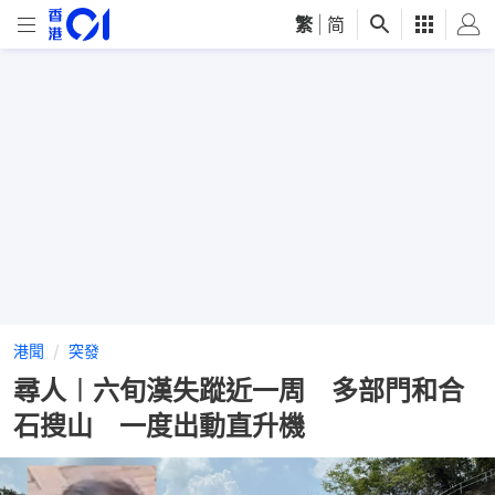
繁
|
简
港聞
突發
尋人︱六旬漢失蹤近一周 多部門和合
石搜山 一度出動直升機