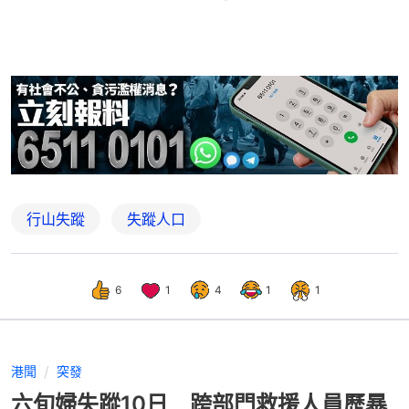
行山失蹤
失蹤人口
6
1
4
1
1
港聞
突發
六旬婦失蹤10日 跨部門救援人員歷暴