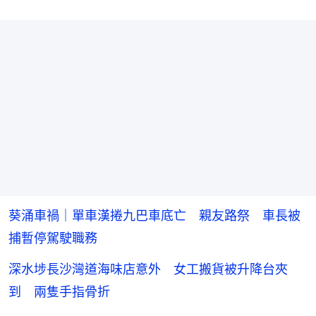
葵涌車禍｜單車漢捲九巴車底亡 親友路祭 車長被
捕暫停駕駛職務
深水埗長沙灣道海味店意外 女工搬貨被升降台夾
到 兩隻手指骨折