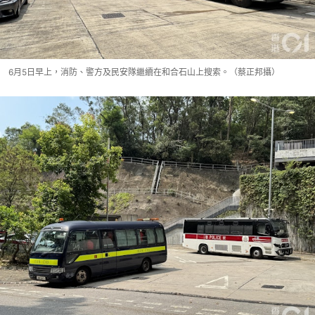
6月5日早上，消防、警方及民安隊繼續在和合石山上搜索。（蔡正邦攝）