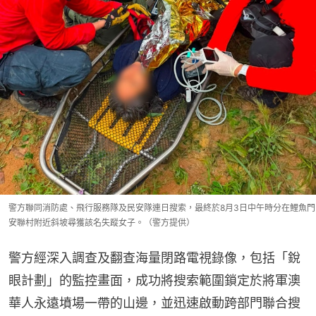
警方聯同消防處、飛行服務隊及民安隊連日搜索，最終於8月3日中午時分在鯉魚門
安聯村附近斜坡尋獲該名失蹤女子。（警方提供）
警方經深入調查及翻查海量閉路電視錄像，包括「銳
眼計劃」的監控畫面，成功將搜索範圍鎖定於將軍澳
華人永遠墳場一帶的山邊，並迅速啟動跨部門聯合搜