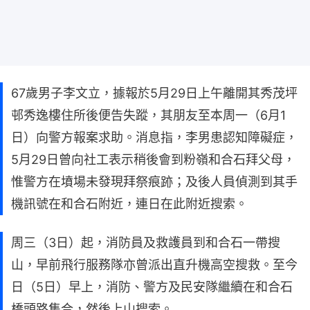
67歲男子李文立，據報於5月29日上午離開其秀茂坪
邨秀逸樓住所後便告失蹤，其朋友至本周一（6月1
日）向警方報案求助。消息指，李男患認知障礙症，
5月29日曾向社工表示稍後會到粉嶺和合石拜父母，
惟警方在墳場未發現拜祭痕跡；及後人員偵測到其手
機訊號在和合石附近，連日在此附近搜索。
周三（3日）起，消防員及救護員到和合石一帶搜
山，早前飛行服務隊亦曾派出直升機高空搜救。至今
日（5日）早上，消防、警方及民安隊繼續在和合石
橋頭路集合，然後上山搜索。