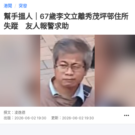
港聞
突發
幫手搵人｜67歲李文立離秀茂坪邨住所
失蹤 友人報警求助
撰文：
凌逸德
出版：
2026-06-02 19:30
更新：
2026-06-02 19:30