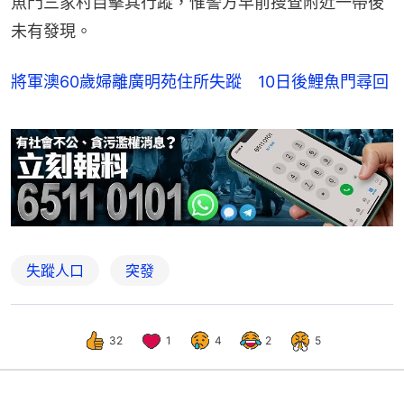
魚門三家村目擊其行蹤，惟警方早前搜查附近一帶後
未有發現。
將軍澳60歲婦離廣明苑住所失蹤 10日後鯉魚門尋回
失蹤人口
突發
32
1
4
2
5