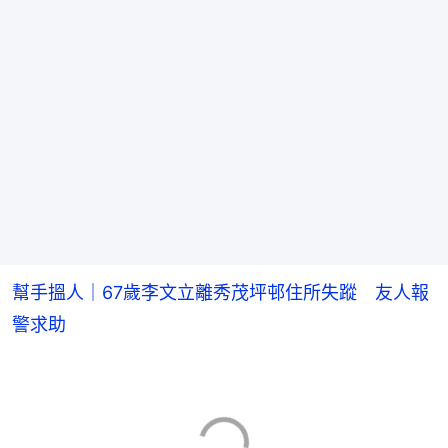
幫手搵人｜67歲李文立離秀茂坪邨住所失蹤 友人報
警求助