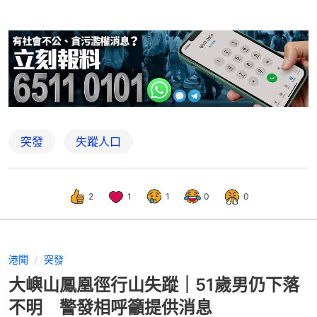
突發
失蹤人口
2
1
1
0
0
港聞
突發
大嶼山鳳凰徑行山失蹤｜51歲男仍下落
不明 警發相呼籲提供消息