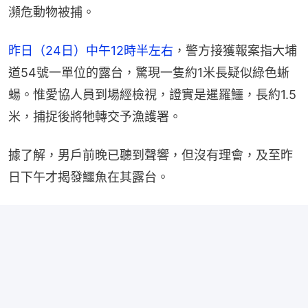
瀕危動物被捕。
昨日（24日）中午12時半左右
，警方接獲報案指大埔
道54號一單位的露台，驚現一隻約1米長疑似綠色蜥
蝪。惟愛協人員到場經檢視，證實是暹羅鱷，長約1.5
米，捕捉後將牠轉交予漁護署。
據了解，男戶前晚已聽到聲響，但沒有理會，及至昨
日下午才揭發鱷魚在其露台。