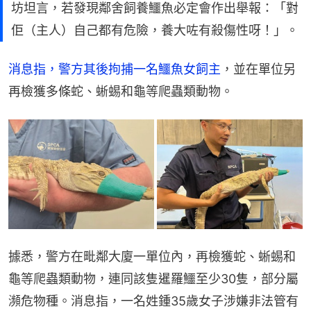
坊坦言，若發現鄰舍飼養鱷魚必定會作出舉報：「對
佢（主人）自己都有危險，養大咗有殺傷性呀！」。
消息指，警方其後拘捕一名鱷魚女飼主
，並在單位另
再檢獲多條蛇、蜥蜴和龜等爬蟲類動物。
據悉，警方在毗鄰大廈一單位內，再檢獲蛇、蜥蜴和
龜等爬蟲類動物，連同該隻暹羅鱷至少30隻，部分屬
瀕危物種。消息指，一名姓鍾35歲女子涉嫌非法管有