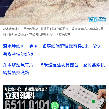
深水埗大埔道一單位內驚現一條長約1米多的暹羅鱷，愛協督察成功用套索同長
網，將其安全捕捉，並發現其腳部受傷。（愛協提供）
深水埗鱷魚｜專家：暹羅鱷倘混灣鱷可長6米 對人
有攻擊性勿試捉
深水埗鱷魚有片｜1.5米暹羅鱷現身露台 愛協套索長
網捕獲交漁護