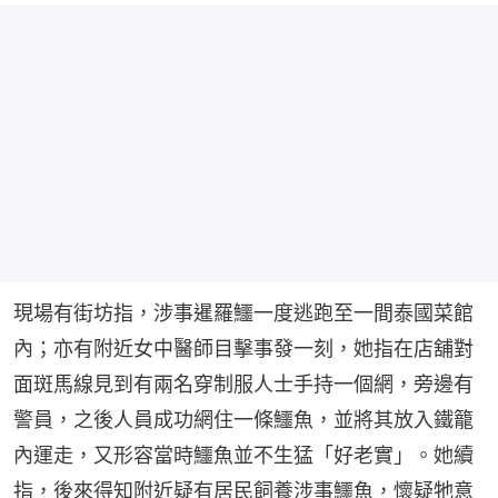
現場有街坊指，涉事暹羅鱷一度逃跑至一間泰國菜館
內；亦有附近女中醫師目擊事發一刻，她指在店舖對
面斑馬線見到有兩名穿制服人士手持一個網，旁邊有
警員，之後人員成功網住一條鱷魚，並將其放入鐵籠
內運走，又形容當時鱷魚並不生猛「好老實」。她續
指，後來得知附近疑有居民飼養涉事鱷魚，懷疑牠意