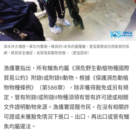
深水埗大埔道一單位內驚現一條長約1米多的暹羅鱷，愛協督察成功用套索同長
網，將其安全捕捉，並發現其腳部受傷。（愛協提供）
漁護署指出，所有鱷魚均屬《瀕危野生動植物種國際
貿易公約》附錄I或附錄II動物。根據《保護瀕危動植
物物種條例》（第586章），除非獲得豁免或另有規
定，管有附錄I或附錄II物種須領有管有許可證或相關
文件證明動物來源。漁護署提醒巿民，在沒有相關許
可證或未獲豁免情況下進口、出口、再出口或管有鱷
魚均屬違法。