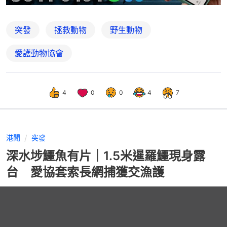
突發
拯救動物
野生動物
愛護動物協會
4
0
0
4
7
港聞
突發
深水埗鱷魚有片｜1.5米暹羅鱷現身露
台 愛協套索長網捕獲交漁護