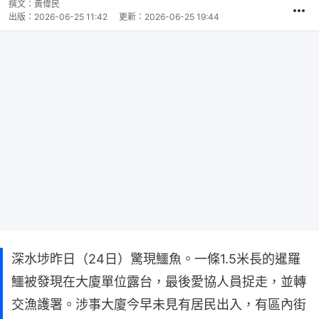
時
撰文：
黃偉民
間
出版：
2026-06-25 11:42
更新：
2026-06-25 19:44
深水埗昨日（24日）驚現鱷魚。一條1.5米長的暹羅
鱷被發現在大廈單位露台，最後愛協人員捉走，並轉
交漁護署。涉事大廈今早未見有居民出入，有區內街