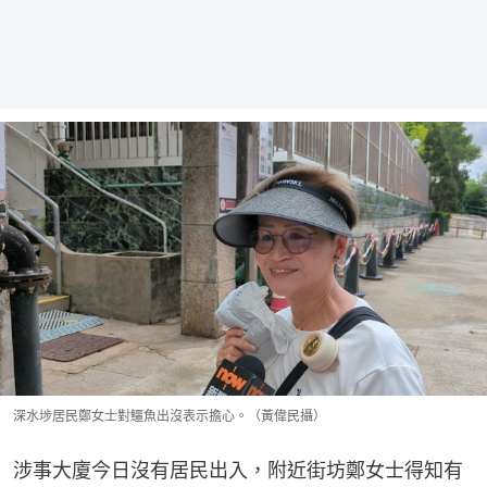
深水埗居民鄭女士對鱷魚出沒表示擔心。（黃偉民攝）
涉事大廈今日沒有居民出入，附近街坊鄭女士得知有