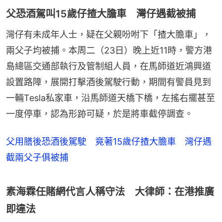
父恐酒駕叫15歲仔揸大膽車 灣仔遇截被捕
灣仔有未成年人士，疑在父親吩咐下「揸大膽車」，
兩父子均被捕。本周二（23日）晚上近11時，警方港
島總區交通部執行及管制組人員，在馬師道近鴻興道
設置路障，展開打擊酒後駕駛行動，期間有警員見到
一輛Tesla私家車，沿馬師道天橋下橋，左搖右擺甚至
一度停車，認為形跡可疑，於是將車截停調查。
父用膳後恐酒後駕駛 竟著15歲仔揸大膽車 灣仔遇
截兩父子俱被捕
素海霖任賭網代言人稱守法 大律師：在港推廣
即違法