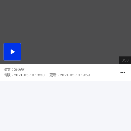
播
放
0:33
總
影
共
片
時
撰文：
凌逸德
間
出版：
2021-05-10 13:30
更新：
2021-05-10 19:59