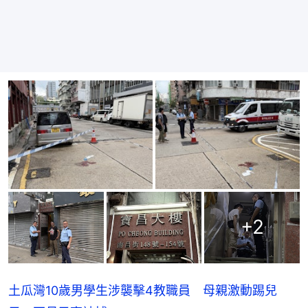
+
2
土瓜灣10歲男學生涉襲擊4教職員 母親激動踢兒