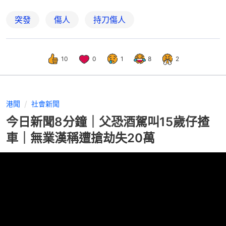
突發
傷人
持刀傷人
10
0
1
8
2
港聞
社會新聞
今日新聞8分鐘｜父恐酒駕叫15歲仔揸
車｜無業漢稱遭搶劫失20萬