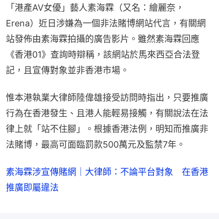
「港產AV女優」藝人素海霖（又名：繪麗奈，
Erena）近日涉嫌為一個非法賭博網站代言，有關網
站發佈由素海霖拍攝的廣告影片。雖然素海霖回應
《香港01》查詢時辯稱，該網站於馬來西亞合法登
記，且宣傳對象並非香港市場。
惟本港執業大律師陸偉雄接受訪問時指出，只要推廣
行為在香港發生、且港人能輕易接觸，有關說法在法
律上就「站不住腳」。根據香港法例，明知而推廣非
法賭博，最高可面臨罰款500萬元及監禁7年。
素海霖涉宣傳賭網｜大律師：不論平台對象 在香港
推廣即屬違法