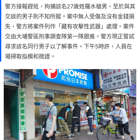
警方接報趕抵，拘捕該名27歲姓羅水槍男，至於與其
交談的男子則不知所蹤。案中無人受傷及沒有金錢損
失，警方將案件列作「藏有攻擊性武器」處理。案件
交由大埔警區刑事調查隊第一隊跟進。警方現正嘗試
尋求該名同行男子以了解事件。下午5時許，人員在
場掃取指模和搜證。