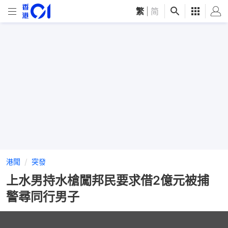
繁
|
简
港聞
突發
上水男持水槍闖邦民要求借2億元被捕
警尋同行男子