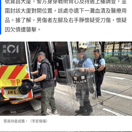
號寶昌大廈，警方身穿戰術背心及持盾上樓調查，並
圍封該大廈對開位置，該處亦遺下一灘血漬及醫療用
品。據了解，男傷者左腳及右手㬹懷疑受刀傷，懷疑
因欠債遭襲擊。
警員持盾戒備。（李家傑攝）