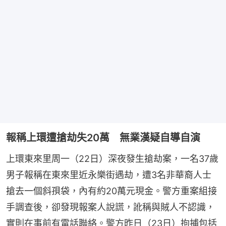
報稱上環遭搶劫失20萬 無業漢疑自導自演
上環東來里周一（22日）深夜發生搶劫案，一名37歲
男子報稱在東來里近永樂街遇劫，遭3名非華裔人士
搶去一個斜孭袋，內有約20萬元現金。警方重案組接
手調查後，卻發現報案人說謊，訛稱與賊人不認識，
實則在事前有電話聯絡。警方昨日（23日）拘捕包括