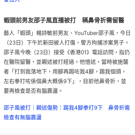
蝦頭前男友邵子風直播被打 稱鼻骨折需留醫
藝人「蝦頭」楊詩敏前男友、YouTuber邵子風，今日
（23日）下午於新田被人打傷，警方拘捕涉案男子。
邵子風今晚（23日）接受《香港01》電話訪問，指仍
在醫院留醫，並親述被打經過。他憶述，當時被施襲
者「打到我落地下，用腳再踢咗我4腳，踢我個頭，
左右拳打咗係個鼻大概係9下」，目前他鼻骨折，並
要再檢查是否有腦震盪。
邵子風被打｜親述傷勢：踢我4腳拳打9下 鼻骨折需
檢查有無腦震盪