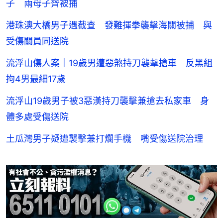
子 兩母子齊被捕
港珠澳大橋男子遇截查 發難揮拳襲擊海關被捕 與
受傷關員同送院
流浮山傷人案｜19歲男遭惡煞持刀襲擊搶車 反黑組
拘4男最細17歲
流浮山19歲男子被3惡漢持刀襲擊兼搶去私家車 身
體多處受傷送院
土瓜灣男子疑遭襲擊兼打爛手機 嘴受傷送院治理