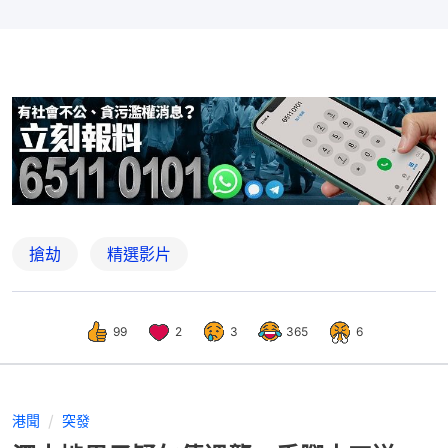
搶劫
精選影片
99
2
3
365
6
港聞
突發