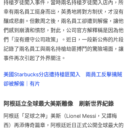
持槍歹徒闖入事件，當時兩名持槍歹徒闖入店內，所
幸有兩名員工挺身而出，英勇地將對方制伏，才沒有
釀成悲劇。但數周之後，兩名員工卻遭到解僱，讓他
們感到崩潰和憤怒，對此，公司官方解釋稱是因為他
們「沒有遵守公司政策」。近日，一段新公佈的片段
記錄了兩名員工與兩名持槍劫匪搏鬥的驚險場面，讓
事件再次引起了外界關注。
美國Starbucks分店遭持槍匪闖入 兩員工反擊擒賊
卻被解僱｜有片
阿根廷立全球最大美斯雕像 刷新世界紀錄
阿根廷「足球之神」美斯（Lionel Messi，又譯梅
西）再添傳奇篇章，阿根廷近日正式公開全球最大的