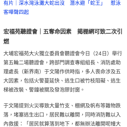
有片｜深水灣泳灘大蛇出沒 潛水避「蛇王」 惹泳
客嘩聲四起
宏福苑聽證會｜五奪命因素 揭棚網可致二次引
燃
大埔宏福苑大火獨立委員會聽證會今日（24日）舉行
第五輪二場聽證會，跨部門調查專組組長、消防處助
理處長（新界南）于文陽作供時指，多人喪命涉及五
大因素，包括火警蔓延快、逃生口被竹枝阻礙、逃生
梯被改裝、警鐘被關及發泡膠封窗。
于文陽提到火災導致大量竹支、棚網及帆布等雜物跌
落，堵塞逃生出口，居民難以離開，同時消防難以入
內救援：「居民就算落到地下，都無辦法離開呢幢大