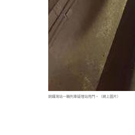
銅鑼灣站一輛列車疑埋站甩門。（網上圖片）