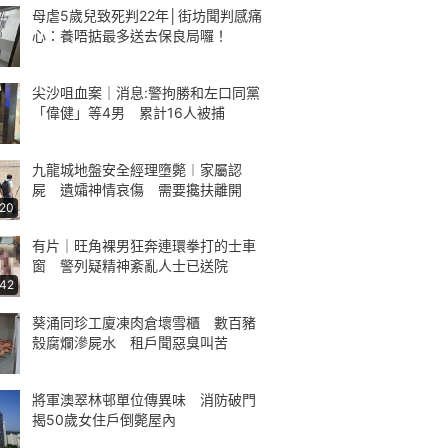
母虐5歲兒致死判22年│街坊聞判感痛
心：養唔掂最多送去保良局囉！
尖沙咀血案｜消息:警拘勝和左口同黨
「偉健」等4男 累計16人被捕
九龍城地盤安全經理墮斃︱家屬認
屍 遺孀神情哀傷 需要攙扶離開
:20
有片｜旺角裸男狂奔連環拳打的士車
窗 警列疑精神紊亂人士已送院
:42
葵涌同珍工廈凍肉倉壞雪櫃 數百豬
殼腐爛滲屍水 租戶聞惡臭叫苦
將軍澳翠林邨單位傳異味 消防破門
揭50歲女住戶倒斃屋內