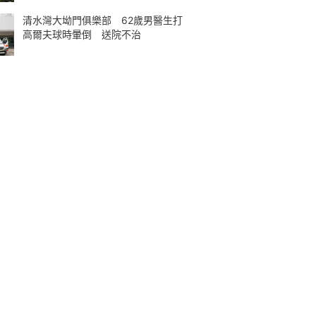
清水灣大坳門俱樂部 62歲男醫生打
高爾夫球時暈倒 送院不治