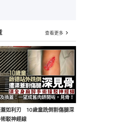
章
查看更多
蓋如利刃 10歲童跣倒割傷腿深
手術駁神經線