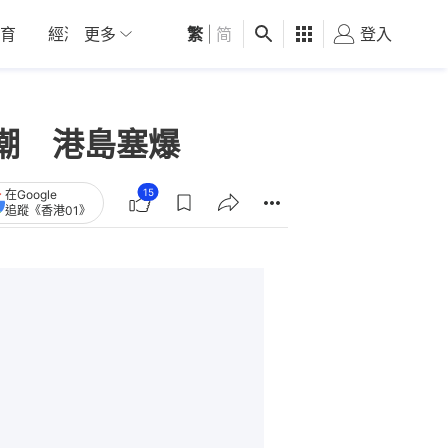
育
經濟
更多
01深圳
繁
觀點
|
简
健康
好食玩飛
登入
女
潮 港島塞爆
15
在Google
追蹤《香港01》