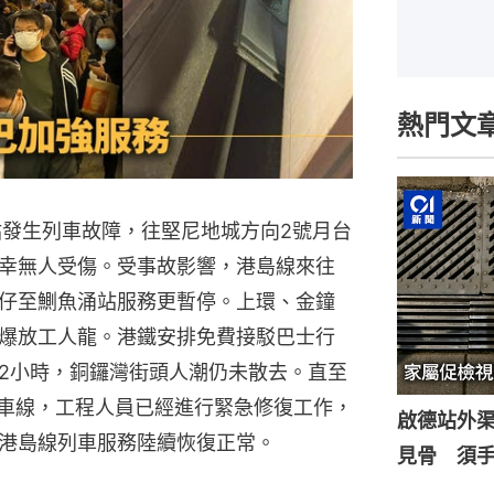
熱門文
站發生列車故障，往堅尼地城方向2號月台
幸無人受傷。受事故影響，港島線來往
仔至鰂魚涌站服務更暫停。上環、金鐘
爆放工人龍。港鐵安排免費接駁巴士行
2小時，銅鑼灣街頭人潮仍未散去。直至
行車線，工程人員已經進行緊急修復工作，
啟德站外渠
港島線列車服務陸續恢復正常。
見骨 須