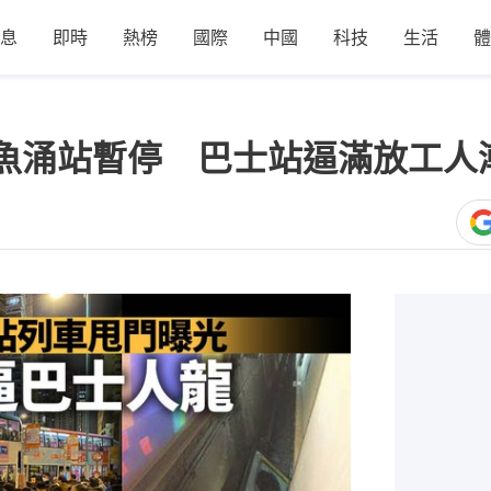
息
即時
熱榜
國際
中國
科技
生活
體
魚涌站暫停 巴士站逼滿放工人
1