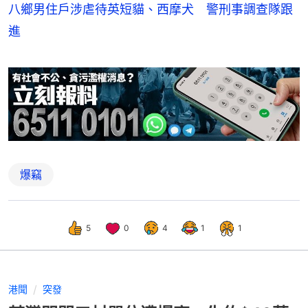
八鄉男住戶涉虐待英短貓、西摩犬 警刑事調查隊跟
進
爆竊
5
0
4
1
1
港聞
突發