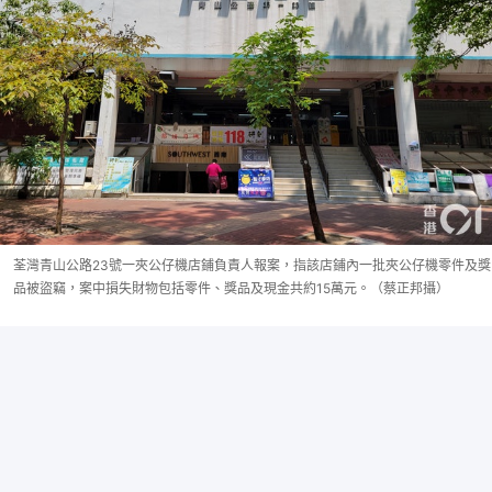
荃灣青山公路23號一夾公仔機店鋪負責人報案，指該店鋪內一批夾公仔機零件及獎
品被盜竊，案中損失財物包括零件、獎品及現金共約15萬元。（蔡正邦攝）