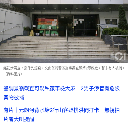
經初步調查，案件列爆竊，交由荃灣警區刑事調查隊第2隊跟進，暫未有人被捕。
（資料圖片）
警調景嶺截查可疑私家車檢大麻 2男子涉管有危險
藥物被捕
有片｜元朗河背水塘2行山客疑排洪間打卡 無視拍
片者大叫提醒