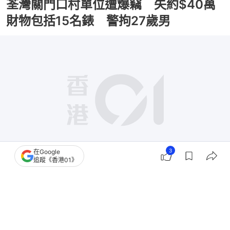
荃灣關門口村單位遭爆竊 失約$40萬
財物包括15名錶 警拘27歲男
3
在Google
追蹤《香港01》
撰文：
凌逸德
出版：
2026-08-04 09:13
更新：
2026-08-04 22:20