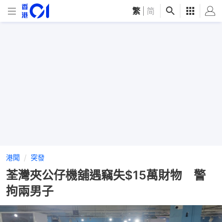
繁
|
简
港聞
突發
荃灣夾公仔機舖遇竊失$15萬財物 警
拘兩男子