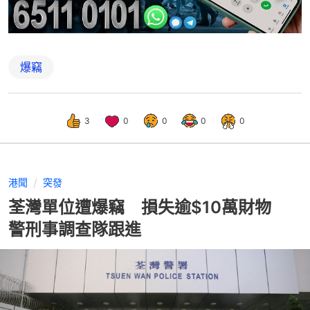
爆竊
3
0
0
0
0
港聞
突發
荃灣單位遭爆竊 損失逾$10萬財物
警刑事調查隊跟進