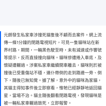
元朗發生私家車涉撞死貓隻後不顧而去案件。網上流
傳一條1分鐘的閉路電視短片，可見一隻貓咪站在新
界村路，期間，一輛黑色駛至時，未有減速或作響號
等提示，反而直接撞向貓咪。貓咪慘遭捲入車底，及
懷疑遭輾過。涉案私家車繼續開車離去，貓咪則於被
撞後已受重傷站不穩，連仆帶倒的走到路邊一旁、倒
下，隨後已無知覺。據了解，意外中的貓咪為家貓，
其貓主得知事件後立即察看，惟牠已經靜靜地返回貓
星，當場不治。貓主隨後翻看閉路電視，發現貓咪是
被一輛私家車輾過致死，立即報警。