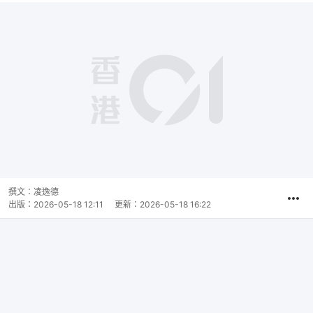
播
放
0:00
總
影
共
片
時
撰文：
凌逸德
間
出版：
2026-05-18 12:11
更新：
2026-05-18 16:22