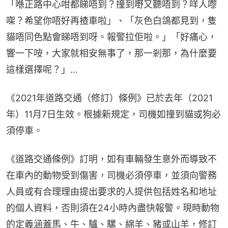
「喺正路中心咁都睇唔到？撞到嘢又聽唔到？咩人嚟
㗎？希望你唔好再揸車啦」、「灰色白鴿都見到，隻
貓唔同色點會睇唔到呀。報警拉佢啦。」「好痛心，
響一下咹，大家就相安無事了，那一剎那，為什麼要
這樣選擇呢？」...
《2021年道路交通（修訂）條例》已於去年（2021
年）11月7日生效。根據新規定，司機如撞到貓或狗必
須停車。
《道路交通條例》訂明，如有車輛發生意外而導致不
在車內的動物受到傷害，司機必須停車，並須向警務
人員或有合理理由提出要求的人提供包括姓名和地址
的個人資料，否則須在24小時內盡快報警。現時動物
的定義涵蓋馬、牛、驢、騾、綿羊、豬或山羊，修訂