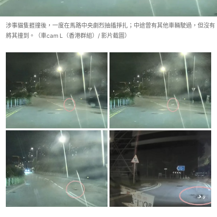
涉事貓隻捱撞後，一度在馬路中央劇烈抽搐掙扎；中途曾有其他車輛駛過，但沒有
將其撞到。（車cam L（香港群組）/ 影片截圖）