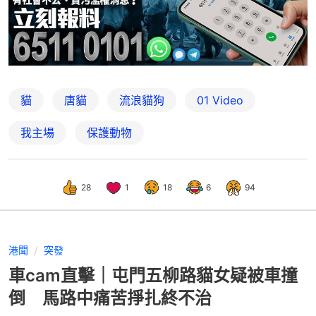
貓
唐貓
流浪貓狗
01 Video
我主場
保護動物
28
1
18
6
94
港聞
突發
車cam直擊｜屯門五柳路貓女疑被車撞
倒 馬路中痛苦掙扎終不治