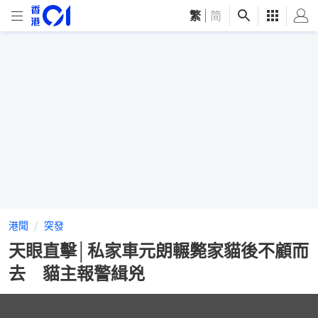
繁
|
简
港聞
突發
天眼直擊│私家車元朗輾斃家貓後不顧而
去 貓主報警緝兇