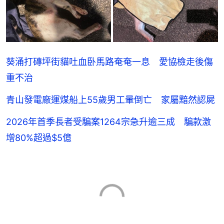
葵涌打磚坪街貓吐血卧馬路奄奄一息 愛協檢走後傷
重不治
青山發電廠運煤船上55歲男工暈倒亡 家屬黯然認屍
2026年首季長者受騙案1264宗急升逾三成 騙款激
增80%超過$5億