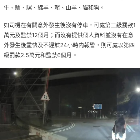
牛、驢、騾、綿羊、豬、山羊、貓和狗。
如司機在有關意外發生後沒有停車，可處第三級罰款1
萬元及監禁12個月；而沒有提供個人資料並沒有在意
外發生後盡快及不遲於24小時内報警，則可處以第四
級罰款2.5萬元和監禁6個月。