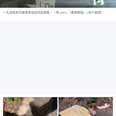
一名途經男司機落車協助撿起貓隻。（車cam L（香港群組）/ 影片截圖）