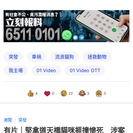
突發
車禍
流浪貓狗
拯救動物
我主場
01 Video
01‌ ‌Video‌ ‌OTT
4
0
22
3
3
港聞
突發
有片｜堅拿道天橋貓咪捱撞慘死 涉案