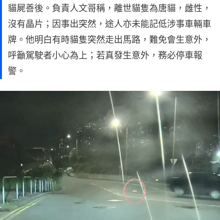
貓屍善後。負責人文哥稱，離世貓隻為唐貓，雌性，
沒有晶片；因事出突然，途人亦未能記低涉事車輛車
牌。他明白有時貓隻突然走出馬路，難免會生意外，
呼籲駕駛者小心為上；若真發生意外，務必停車報
警。