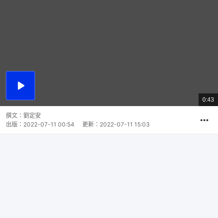
播
放
0:43
總
影
共
片
時
撰文：
劉定安
間
出版：
2022-07-11 00:54
更新：
2022-07-11 15:03