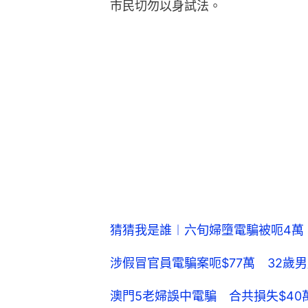
市民切勿以身試法。
猜猜我是誰︱六旬婦墮電騙被呃4萬
涉假冒官員電騙案呃$77萬 32歲
澳門5老婦誤中電騙 合共損失$40