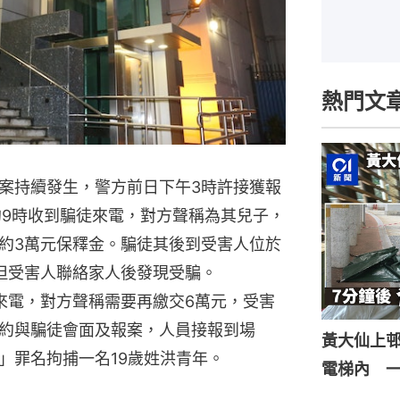
熱門文
案持續發生，警方前日下午3時許接獲報
約9時收到騙徒來電，對方聲稱為其兒子，
約3萬元保釋金。騙徒其後到受害人位於
但受害人聯絡家人後發現受騙。
來電，對方聲稱需要再繳交6萬元，受害
約與騙徒會面及報案，人員接報到場
黃大仙上
」罪名拘捕一名19歲姓洪青年。
電梯內 