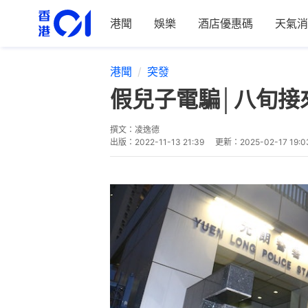
港聞
娛樂
酒店優惠碼
天氣消
港聞
突發
假兒子電騙│八旬接
撰文：
凌逸德
出版：
2022-11-13 21:39
更新：
2025-02-17 19:0