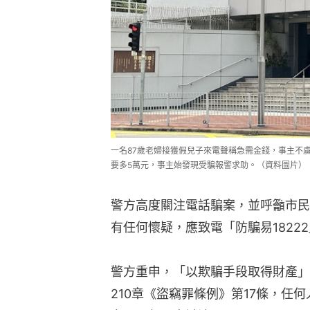
一名87歲老婦接獲假兒子來電聲稱急需金錢，事主不虞
要多5萬元，事主始發現受騙報警求助。（資料圖片）
警方高度關注電話騙案，並呼籲市民
有任何懷疑，應致電「防騙易1822
警方重申，「以欺騙手段取得財產」
210章《盜竊罪條例》第17條，任