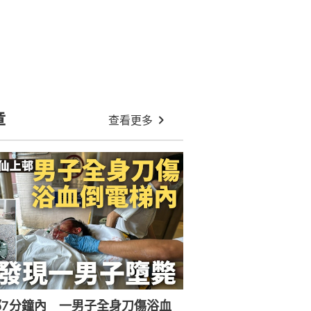
作至今 偕同事出海疑遇浪喪生
港人夫婦澳門搭的士拾遺不報 偷相
機及電池 再入境時遭截獲
屯門新咖啡灣夫婦疑嬉水遇溺 雙雙
昏迷送院
將軍澳疑毒狗｜放狗者聞訊紛避走
有狗主痛斥兇徒：應該要拉佢
東涌電單車捲龍運巴車底 鐵騎士昏
迷留醫14小時不治
東涌鐵騎士捲龍運巴車底亡 車長被
暫控危駕致他人死亡 今日提堂