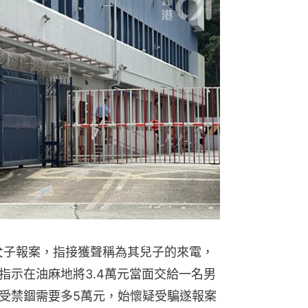
熱門文
黃大仙上
電梯內 
歲女子報案，指接獲聲稱為其兒子的來電，
指示在油麻地將3.4萬元當面交給一名男
受禁錮需要多5萬元，始懷疑受騙遂報案