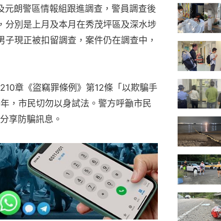
及元朗警區情報組跟進調查，警員調查後
，分別是上月及本月在秀茂坪區及深水埗
男子現正被扣留調查，案件仍在調查中，
10章《盜竊罪條例》第12條「以欺騙手
0年，市民切勿以身試法。警方呼籲市民
分享防騙訊息。