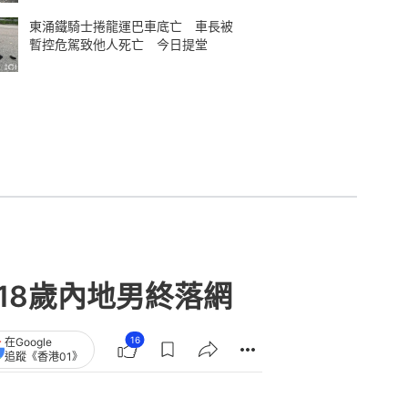
東涌鐵騎士捲龍運巴車底亡 車長被
暫控危駕致他人死亡 今日提堂
18歲內地男終落網
16
在Google
追蹤《香港01》