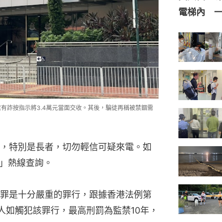
有詐按指示將3.4萬元當面交收。其後，騙徒再稱被禁錮需
，特別是長者，切勿輕信可疑來電。如
2」熱線查詢。
罪是十分嚴重的罪行，跟據香港法例第
何人如觸犯該罪行，最高刑罰為監禁10年，