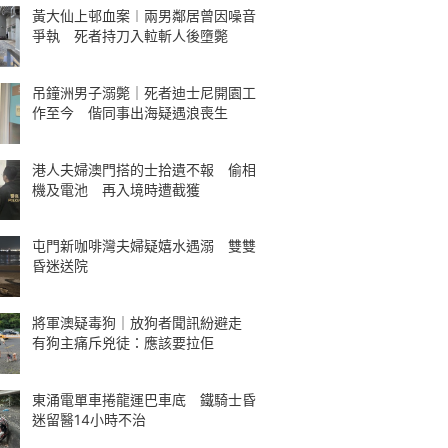
黃大仙上邨血案︱兩男鄰居曾因噪音
爭執 死者持刀入𨋢斬人後墮斃
吊鐘洲男子溺斃｜死者迪士尼開園工
作至今 偕同事出海疑遇浪喪生
港人夫婦澳門搭的士拾遺不報 偷相
機及電池 再入境時遭截獲
屯門新咖啡灣夫婦疑嬉水遇溺 雙雙
昏迷送院
將軍澳疑毒狗｜放狗者聞訊紛避走
有狗主痛斥兇徒：應該要拉佢
東涌電單車捲龍運巴車底 鐵騎士昏
迷留醫14小時不治