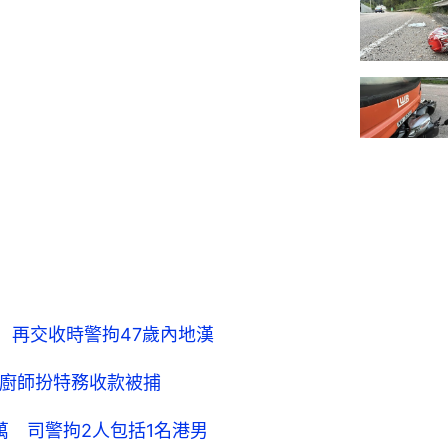
 再交收時警拘47歲內地漢
男廚師扮特務收款被捕
萬 司警拘2人包括1名港男