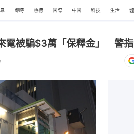
息
即時
熱榜
國際
中國
科技
生活
體
來電被騙$3萬「保釋金」 警指
3