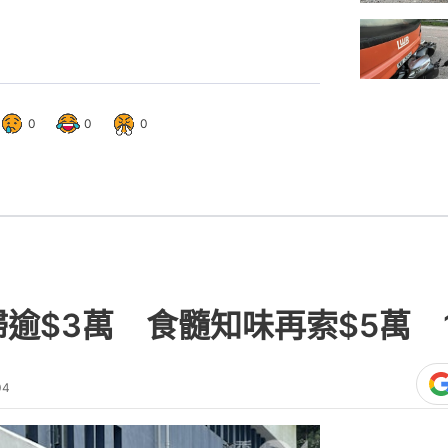
0
0
0
婦逾$3萬 食髓知味再索$5萬 
04