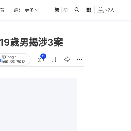
育
經濟
更多
01深圳
繁
觀點
|
简
健康
好食玩飛
登入
女
19歲男揭涉3案
11
在Google
追蹤《香港01》