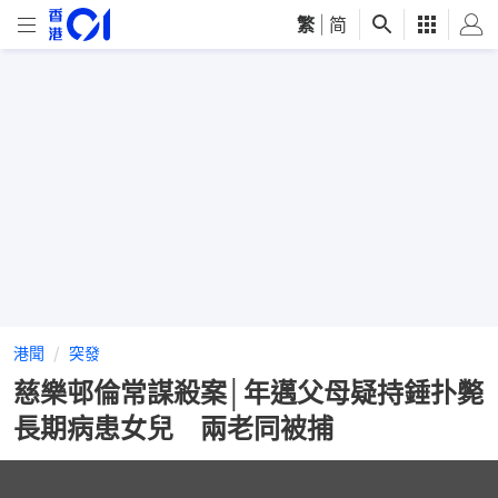
繁
|
简
港聞
突發
慈樂邨倫常謀殺案│年邁父母疑持錘扑斃
長期病患女兒 兩老同被捕