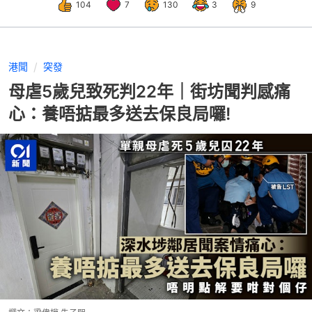
104
7
130
3
9
港聞
突發
母虐5歲兒致死判22年｜街坊聞判感痛
心：養唔掂最多送去保良局囉!