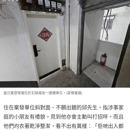
當日案發現場位於石硤尾街一唐樓單位。(梁偉權攝)
住在案發單位斜對面、不願出鏡的邱先生，指涉事家
庭的小朋友有禮貌，見到他亦會主動叫打招呼。而且
他們均衣著乾淨整潔，看不出有異樣：「佢哋出入都