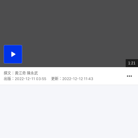
播
放
1:21
總
影
共
片
時
撰文：
黃江奇 陳永武
間
出版：
2022-12-11 03:55
更新：
2022-12-12 11:43