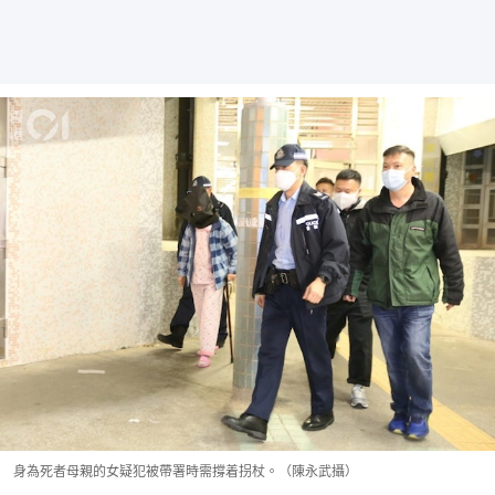
身為死者母親的女疑犯被帶署時需撐着拐杖。（陳永武攝）