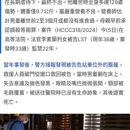
在長期虐待下，最終不治。他離世時全身多達129處
傷勢，體重僅9.7公斤，屬嚴重營養不良。營養師估
計男童離世前2至3個月或都沒有進食過。母親早前承
認誤殺等兩罪，案件（HCCC318/2024）今(5日)在
高等法院。法官李素蘭判女被告LST（現年38歲，案
發時33歲）監禁22年。
當年事發後，警方接報發現被告危站單位外的簷蓬，
救援人員破門從窗口救回被告。當時男童躺在床上，
失去意識及臉色發黑，眼睛及嘴巴微微張開，頸部被
毛氈覆蓋，被送往醫院時已沒有生命跡象，其後證實
死亡。