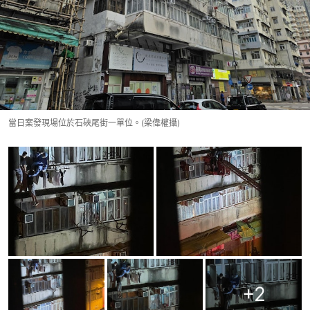
當日案發現場位於石硤尾街一單位。(梁偉權攝)
+
2