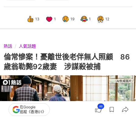
13
1
19
1
12
熱話
人氣話題
倫常慘案！憂離世後老伴無人照顧 86
歲翁勒斃92歲妻 涉謀殺被捕
46
在Google
追蹤《香港01》