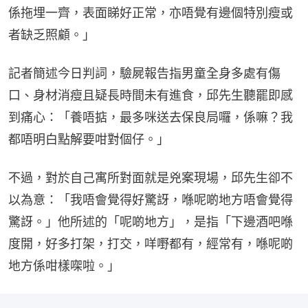
係拖埋一齊，表面睇好正常，亦唔覺有邊個特別瘦或
者缺乏照顧。」
記者簡述今日判詞，驗屍報告指男童全身多處有傷
口、身材消瘦且疑長時間未有進食，邱先生聽罷即感
到痛心：「養唔掂，最多咪送去保良局囉，係嘛？我
都唔明白點解要咁對個仔。」
不過，對於自己寓所對面就是兇案現場，邱先生卻不
以為意：「我唔會覺得好驚訝，喺呢啲地方唔會覺得
驚訝。」他所述的「呢啲地方」，是指「下邊酒吧喺
度開，好多打架，打交，咩嘢都有，經常有，喺呢啲
地方係咁樣㗎啦。」