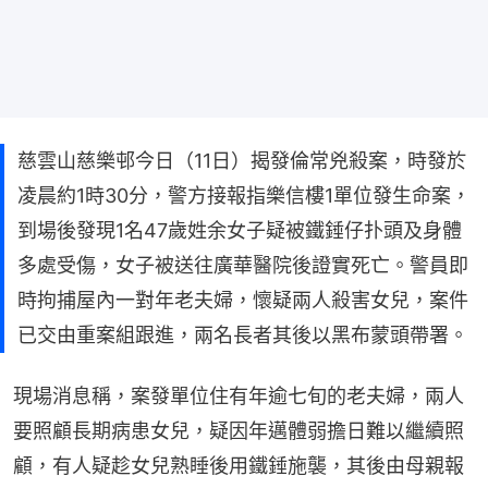
慈雲山慈樂邨今日（11日）揭發倫常兇殺案，時發於
凌晨約1時30分，警方接報指樂信樓1單位發生命案，
到場後發現1名47歲姓余女子疑被鐵錘仔扑頭及身體
多處受傷，女子被送往廣華醫院後證實死亡。警員即
時拘捕屋內一對年老夫婦，懷疑兩人殺害女兒，案件
已交由重案組跟進，兩名長者其後以黑布蒙頭帶署。
現場消息稱，案發單位住有年逾七旬的老夫婦，兩人
要照顧長期病患女兒，疑因年邁體弱擔日難以繼續照
顧，有人疑趁女兒熟睡後用鐵錘施襲，其後由母親報