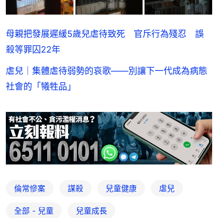
母親把發展遲緩5歲兒虐待致死 官斥行為殘忍 誤
殺等罪囚22年
虐兒｜集體虐待弱勢的哀歌——別讓下一代成為病態
社會的「犧牲品」
倫常慘案
謀殺
兒童健康
虐兒
全部 - 兒童
兒童成長