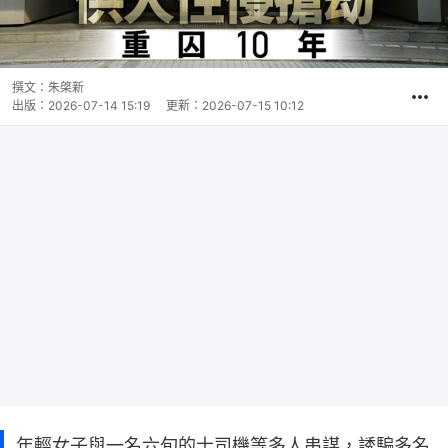
撰文：
朱棨新
出版：
2026-07-14 15:19
更新：
2026-07-15 10:12
年輕女子與一名六旬的士司機等多人串謀，誘騙多名