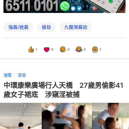
強姦/迷姦
搶劫
九龍灣姦劫
1
0
0
0
1
港聞
突發
中環康樂廣場行人天橋 27歲男偷影41
歲女子裙底 涉窺淫被捕