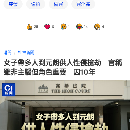
突發
偷拍
偷窺
窺淫罪
25
0
1
14
4
港聞
社會新聞
女子帶多人到元朗供人性侵搶劫 官稱
雖非主腦但角色重要 囚10年