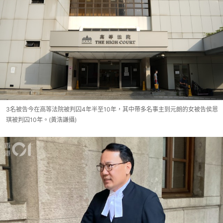
3名被告今在高等法院被判囚4年半至10年，其中帶多名事主到元朗的女被告侯恩
琪被判囚10年。(黃浩謙攝)