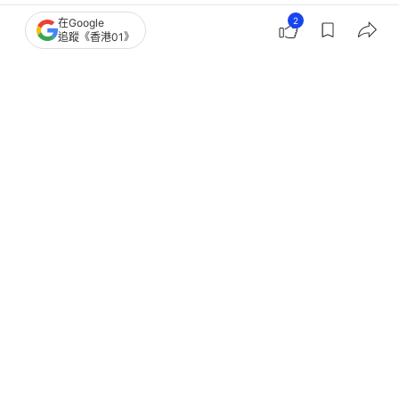
2
在Google
港聞
社會新聞
追蹤《香港01》
廚工公園草地兩姦內地女生 完事女生
求一同報警被拒 廚工囚5年
撰文：
朱棨新
出版：
2026-06-01 15:30
更新：
2026-06-01 15:30