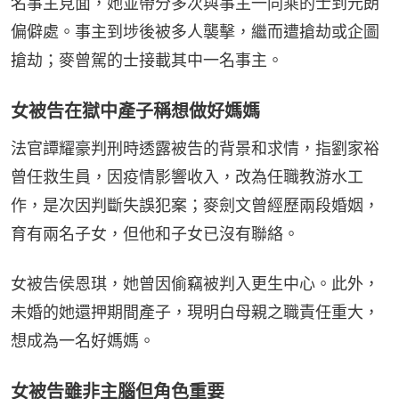
名事主見面，她並帶分多次與事主一同乘的士到元朗
偏僻處。事主到埗後被多人襲擊，繼而遭搶劫或企圖
搶劫；麥曾駕的士接載其中一名事主。
女被告在獄中產子稱想做好媽媽
法官譚耀豪判刑時透露被告的背景和求情，指劉家裕
曾任救生員，因疫情影響收入，改為任職教游水工
作，是次因判斷失誤犯案；麥劍文曾經歷兩段婚姻，
育有兩名子女，但他和子女已沒有聯絡。
女被告侯恩琪，她曾因偷竊被判入更生中心。此外，
未婚的她還押期間產子，現明白母親之職責任重大，
想成為一名好媽媽。
女被告雖非主腦但角色重要