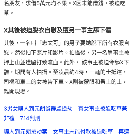
名朋友，求借5萬元均不果。X因未能借錢，被迫吃
草。
X其後被迫脫衣自慰及遭另一事主舔下體
其後，一名叫「志文哥」的男子要她脫下所有衣服自
慰，然後拍下照片和影片。拍攝後，另一名男事主被
押上山並遭毆打致流血。此外， 該事主被迫令舔X下
體，期間有人拍攝。至凌晨約4時，一輛的士抵達，
司機和車上的女被告下車。X則被蒙眼和帶上的士，
離開現場。
3男女騙人到元朗僻靜處搶劫 有女事主被迫吃草兼
非禮 7.14判刑
騙人到元朗搶劫案 女事主未能付款被迫吃草 再遭