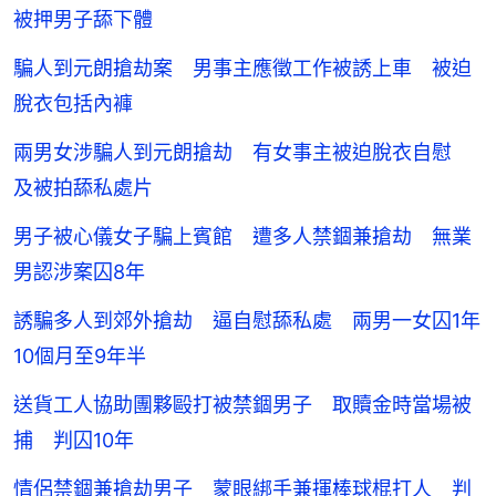
被押男子舔下體
騙人到元朗搶劫案 男事主應徵工作被誘上車 被迫
脫衣包括內褲
兩男女涉騙人到元朗搶劫 有女事主被迫脫衣自慰
及被拍舔私處片
男子被心儀女子騙上賓館 遭多人禁錮兼搶劫 無業
男認涉案囚8年
誘騙多人到郊外搶劫 逼自慰舔私處 兩男一女囚1年
10個月至9年半
送貨工人協助團夥毆打被禁錮男子 取贖金時當場被
捕 判囚10年
情侶禁錮兼搶劫男子 蒙眼綁手兼揮棒球棍打人 判