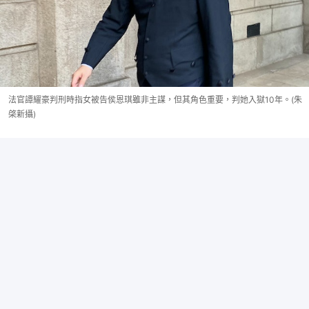
法官譚耀豪判刑時指女被告侯恩琪雖非主謀，但其角色重要，判她入獄10年。(朱
棨新攝)