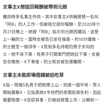
女事主X想追回報酬被帶到元朗
審訊時多名事主作供，其中女事主X供稱曾替一名叫
「阿B」的人工作，但被拖欠部份報酬。至2020年11
月21日晚上，她按「阿B」指示到元朗西鐵站，並登
上一輛的士，當時女被告已坐在後座。約10分鐘後，
的士駛至一個涼亭，X見到多名持棍的男子步向的
士，她不肯下車，有男子打開車門把她拉下車，女被
告亦推她。X下車後，的士和女被告便離開。
女事主未能即場借錢被迫吃草
X指，現場5名男子把她帶上山，到達一個平地。眾人
開始襲擊X，又指責她X令他們的老闆投資失利，因此
需要賠償。X否認其事，仍被迫致電上司、父親和一