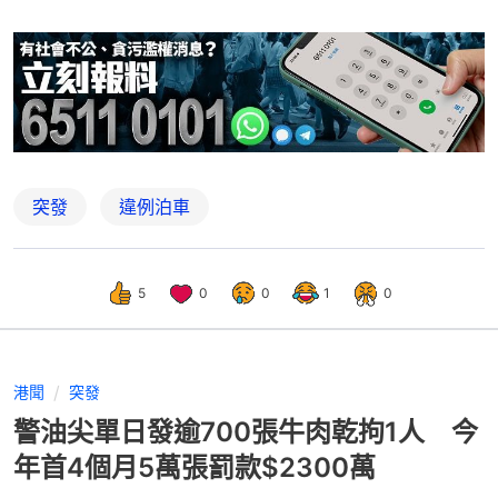
突發
違例泊車
5
0
0
1
0
港聞
突發
警油尖單日發逾700張牛肉乾拘1人 今
年首4個月5萬張罰款$2300萬