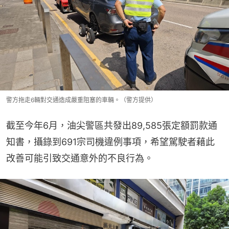
警方拖走6輛對交通造成嚴重阻塞的車輛。（警方提供）
截至今年6月，油尖警區共發出89,585張定額罰款通
知書，攝錄到691宗司機違例事項，希望駕駛者藉此
改善可能引致交通意外的不良行為。