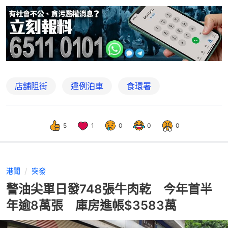
店舖阻街
違例泊車
食環署
5
1
0
0
0
港聞
突發
警油尖單日發748張牛肉乾 今年首半
年逾8萬張 庫房進帳$3583萬