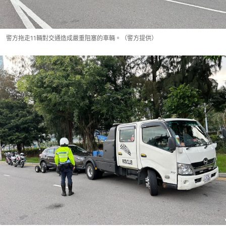
警方拖走11輛對交通造成嚴重阻塞的車輛。（警方提供）