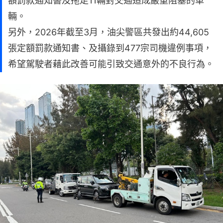
額罰款通知書及拖走11輛對交通造成嚴重阻塞的車
輛。
另外，2026年截至3月，油尖警區共發出約44,605
張定額罰款通知書、及攝錄到477宗司機違例事項，
希望駕駛者藉此改善可能引致交通意外的不良行為。