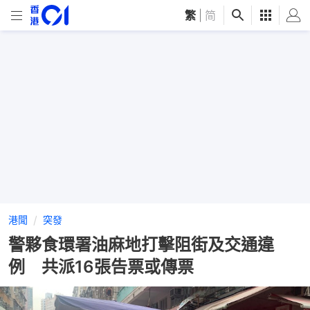
繁
|
简
港聞
突發
警夥食環署油麻地打擊阻街及交通違
例 共派16張告票或傳票