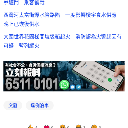
拳纏鬥 乘客觀戰
西灣河太富街爆水管路陷 一度影響樓宇食水供應
晚上已恢復供水
大圍世界花園梯間垃圾箱起火 消防認為火警起因有
可疑 暫列縱火
突發
違例泊車
4
0
0
2
0