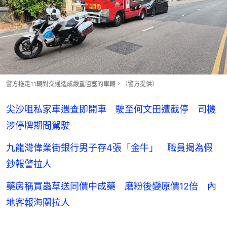
警方拖走11輛對交通造成嚴重阻塞的車輛。（警方提供）
尖沙咀私家車遇查即開車 駛至何文田遭截停 司機
涉停牌期間駕駛
九龍灣偉業街銀行男子存4張「金牛」 職員揭為假
鈔報警拉人
藥房稱買蟲草送同價中成藥 磨粉後變原價12倍 內
地客報海關拉人