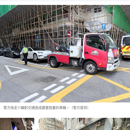
警方拖走11輛對交通造成嚴重阻塞的車輛。（警方提供）