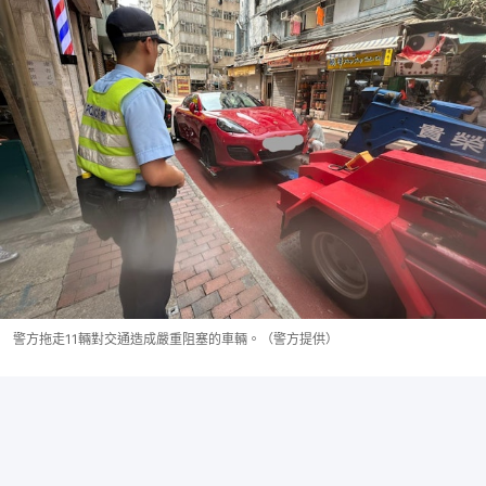
警方拖走11輛對交通造成嚴重阻塞的車輛。（警方提供）