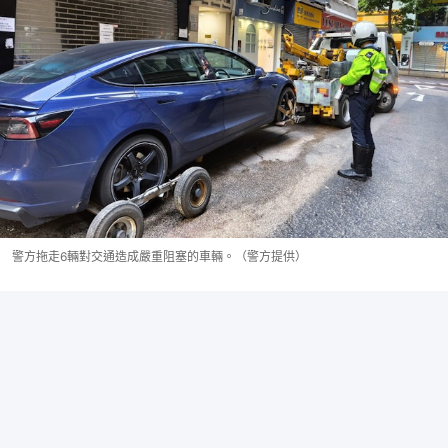
警方拖走6輛對交通造成嚴重阻塞的車輛。（警方提供）