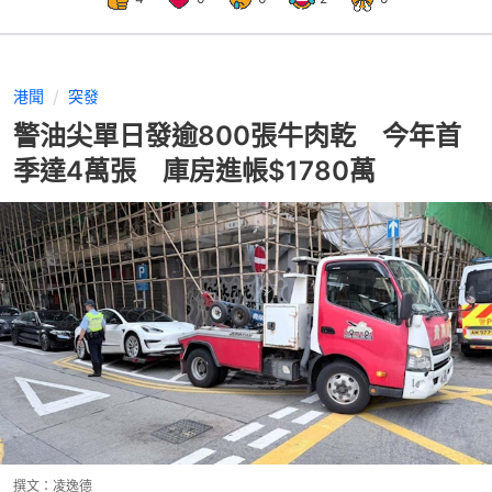
港聞
突發
警油尖單日發逾800張牛肉乾 今年首
季達4萬張 庫房進帳$1780萬
撰文：
凌逸德