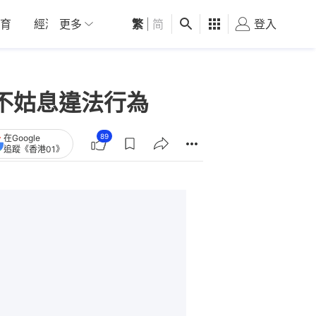
育
經濟
更多
01深圳
繁
觀點
|
简
健康
好食玩飛
登入
女
不姑息違法行為
89
在Google
追蹤《香港01》