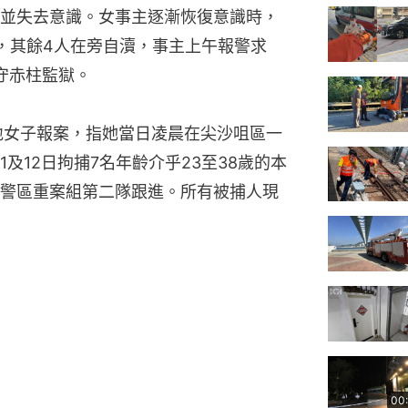
並失去意識。女事主逐漸恢復意識時，
，其餘4人在旁自瀆，事主上午報警求
守赤柱監獄。
本地女子報案，指她當日凌晨在尖沙咀區一
及12日拘捕7名年齡介乎23至38歲的本
警區重案組第二隊跟進。所有被捕人現
00