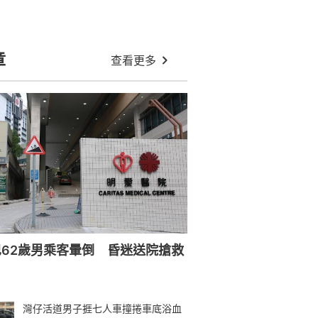
章
查看更多
62歲男乘客暈倒 昏迷送院搶救
灣仔活道男子捱七人車撞捲車底浴血