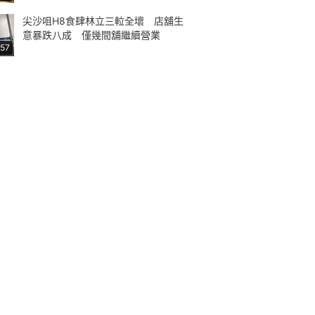
尖沙咀H8食肆林立三𨋢全壞 店舖生
意暴跌八成 僅幾間舖繼續營業
:57