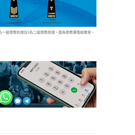
名一級懲教助理及5名二級懲教助理。圖為懲教署階級徽章。