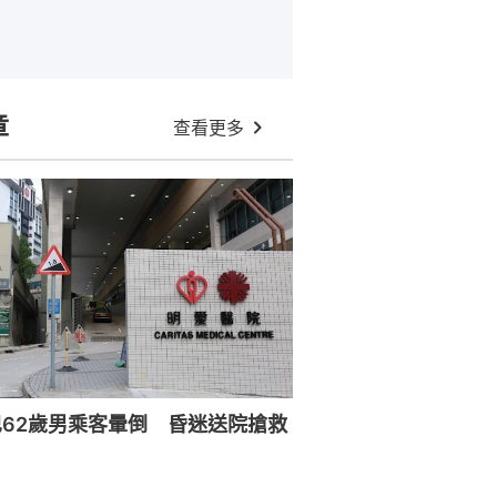
章
查看更多
62歲男乘客暈倒 昏迷送院搶救