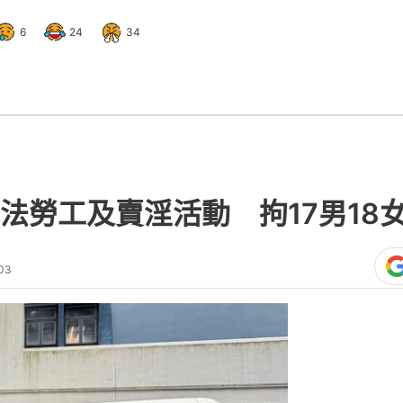
6
24
34
法勞工及賣淫活動 拘17男18
03