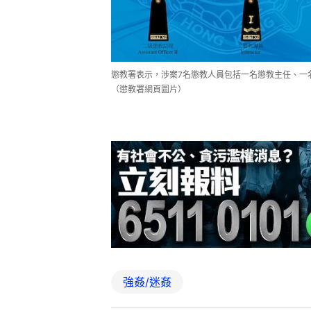
懲教署表示，涉案7名懲教人員包括一名懲教主任、一
（懲教署網頁圖片）
強姦/迷姦