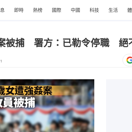
息
即時
熱榜
國際
中國
科技
生活
體
案被捕 署方：已勒令停職 絕
31