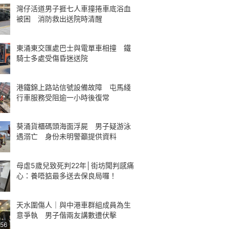
灣仔活道男子捱七人車撞捲車底浴血
被困 消防救出送院時清醒
東涌東交匯處巴士與電單車相撞 鐵
騎士多處受傷昏迷送院
港鐵錦上路站信號設備故障 屯馬綫
行車服務受阻逾一小時後復常
葵涌貨櫃碼頭海面浮屍 男子疑游泳
遇溺亡 身份未明警籲提供資料
母虐5歲兒致死判22年│街坊聞判感痛
心：養唔掂最多送去保良局囉！
天水圍傷人｜與中港車群組成員為生
意爭執 男子偕兩友講數遭伏擊
:56