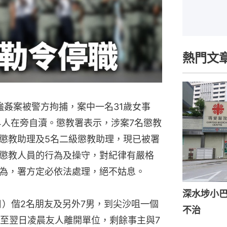
熱門文
強姦案被警方拘捕，案中一名31歲女事
4人在旁自瀆。懲教署表示，涉案7名懲教
懲教助理及5名二級懲教助理，現已被署
懲教人員的行為及操守，對紀律有嚴格
為，署方定必依法處理，絕不姑息。
深水埗小巴
日）偕2名朋友及另外7男，到尖沙咀一個
不治
至翌日凌晨友人離開單位，剩餘事主與7