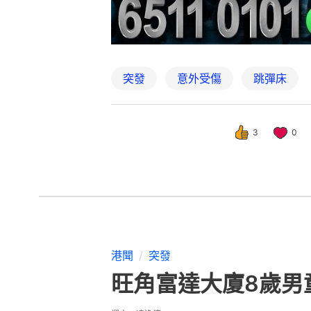
突發
意外受傷
跳彈床
3
0
港聞
突發
旺角富達大廈8歲男