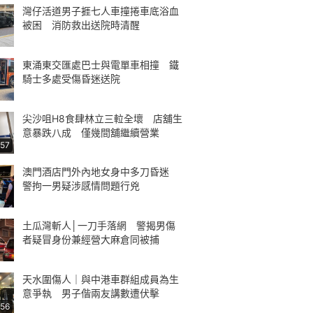
灣仔活道男子捱七人車撞捲車底浴血
被困 消防救出送院時清醒
東涌東交匯處巴士與電單車相撞 鐵
騎士多處受傷昏迷送院
尖沙咀H8食肆林立三𨋢全壞 店舖生
意暴跌八成 僅幾間舖繼續營業
:57
澳門酒店門外內地女身中多刀昏迷
警拘一男疑涉感情問題行兇
土瓜灣斬人│一刀手落網 警揭男傷
者疑冒身份兼經營大麻倉同被捕
天水圍傷人｜與中港車群組成員為生
意爭執 男子偕兩友講數遭伏擊
:56