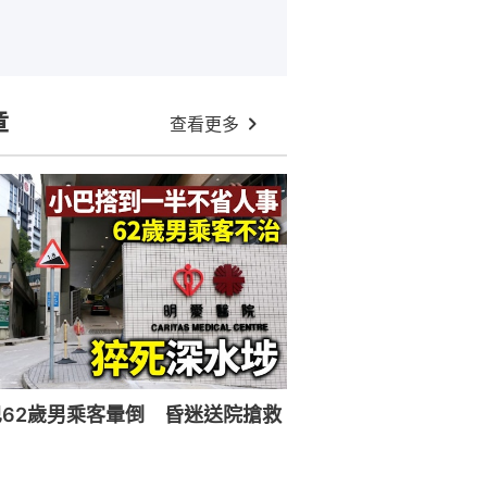
章
查看更多
62歲男乘客暈倒 昏迷送院搶救