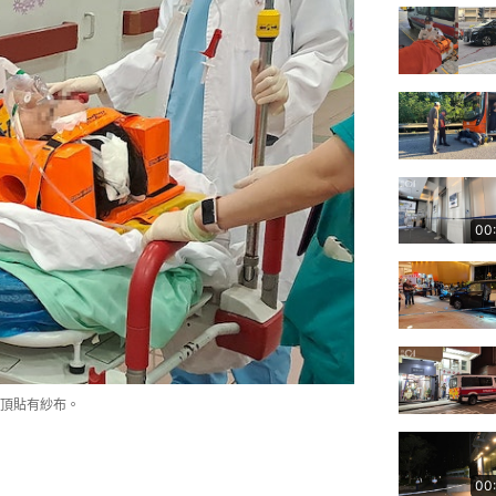
00
頂貼有紗布。
00