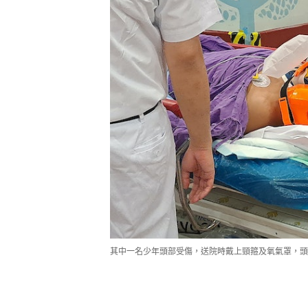
其中一名少年頭部受傷，送院時戴上頸箍及氧氣罩，頭