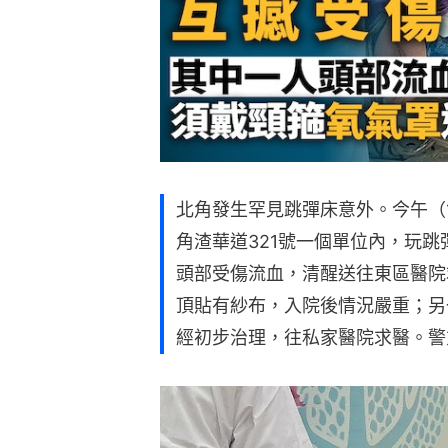
北角發生罕見跳彈床意外。今午（
角渣華道321號一個單位內，玩跳
頭部受傷流血，清醒送往東區醫院
頂貼有紗布，入院後情況嚴重；另
經初步治理，往私家醫院求醫。警