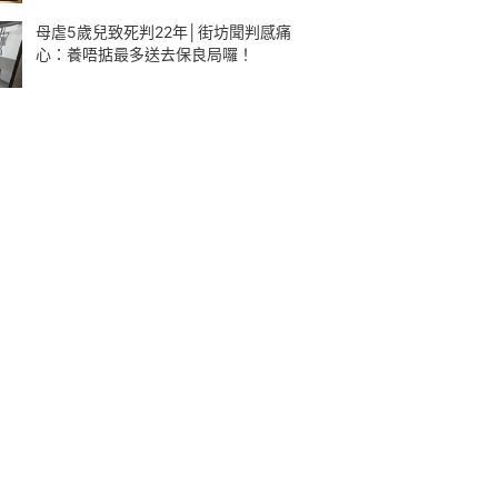
母虐5歲兒致死判22年│街坊聞判感痛
心：養唔掂最多送去保良局囉！