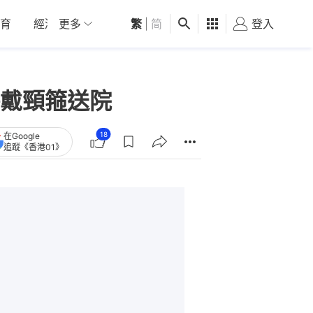
育
經濟
更多
01深圳
繁
觀點
|
简
健康
好食玩飛
登入
女
戴頸箍送院
18
在Google
追蹤《香港01》