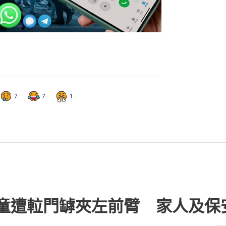
7
7
1
童遭𨋢門罅夾左前臂 家人及保