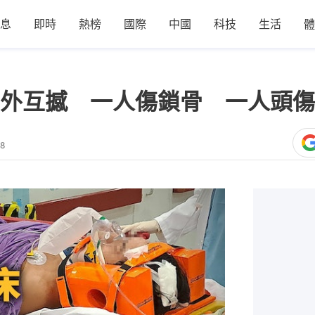
息
即時
熱榜
國際
中國
科技
生活
體
外互撼 一人傷鎖骨 一人頭傷
48