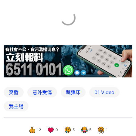
突發
意外受傷
跳彈床
01 Video
我主場
12
0
5
5
1