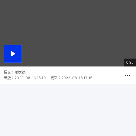
播
放
0:35
總
影
共
片
時
撰文：
凌逸德
間
出版：
2023-08-16 15:19
更新：
2023-08-16 17:15