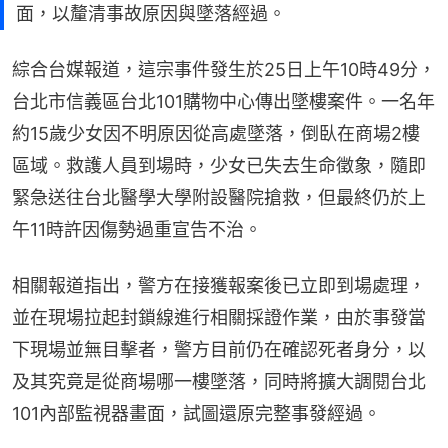
面，以釐清事故原因與墜落經過。
綜合台媒報道，這宗事件發生於25日上午10時49分，
台北市信義區台北101購物中心傳出墜樓案件。一名年
約15歲少女因不明原因從高處墜落，倒臥在商場2樓
區域。救護人員到場時，少女已失去生命徵象，隨即
緊急送往台北醫學大學附設醫院搶救，但最終仍於上
午11時許因傷勢過重宣告不治。
相關報道指出，警方在接獲報案後已立即到場處理，
並在現場拉起封鎖線進行相關採證作業，由於事發當
下現場並無目擊者，警方目前仍在確認死者身分，以
及其究竟是從商場哪一樓墜落，同時將擴大調閱台北
101內部監視器畫面，試圖還原完整事發經過。