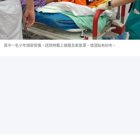
其中一名少年頭部受傷，送院時戴上頸箍及氧氣罩，頭頂貼有紗布。