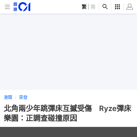
繁
|
简
港聞
突發
北角兩少年跳彈床互撼受傷 Ryze彈床
樂園：正調查碰撞原因