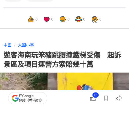
6
0
6
0
0
中國
大國小事
遊客海南玩笨豬跳腰撞鐵梯受傷 起訴
景區及項目運營方索賠幾十萬
23
在Google
追蹤《香港01》