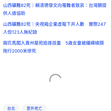
山西礦難82死｜賴清德發文向罹難者致哀：台灣願提
供人道協助
山西礦難82死｜央視揭企業虛報下井人數 實際247
人但123人無紀錄
兩匹馬闖入貴州屋苑追逐孩童 5歲女童被繮繩繞頸
拖行2000米慘死
台北
意外死亡