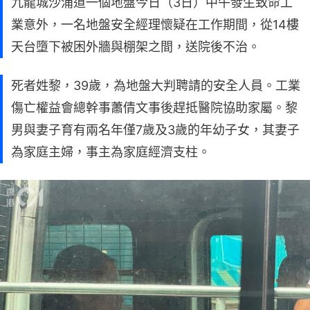
九龍城沙浦道一個地盤今日（3日）中午發生致命工
業意外，一名地盤安全經理懷疑在工作期間，從14樓
天台墮下被困外牆與棚架之間，送院後不治。
死者姓黎，39歲，為地盤大判聘請的安全人員。工業
傷亡權益會總幹事蕭倩文事後趕抵醫院協助家屬。黎
男與妻子育有兩名年僅7歲及3歲的年幼子女，其妻子
為家庭主婦，事主為家庭經濟支柱。