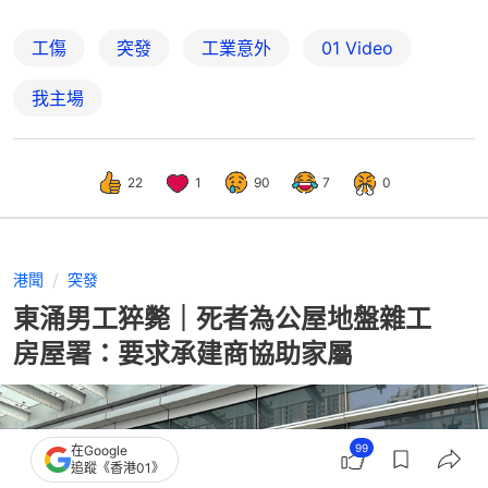
工傷
突發
工業意外
01 Video
我主場
22
1
90
7
0
港聞
突發
東涌男工猝斃｜死者為公屋地盤雜工
房屋署：要求承建商協助家屬
99
在Google
追蹤《香港01》