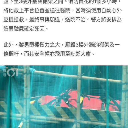
墮下至3樓外牆與棚架之間。消防員花約1個多小時，
將他救上平台位置並送往醫院，當時須使用自動心外
壓機搶救，最終事與願違，送院不治。警方將安排為
黎男驗屍確定死因。
此外，黎男墮樓衝力之大，壓毀3樓外牆的棚架及一
條欄杆，而其安全帽亦飛甩至毗鄰大廈。