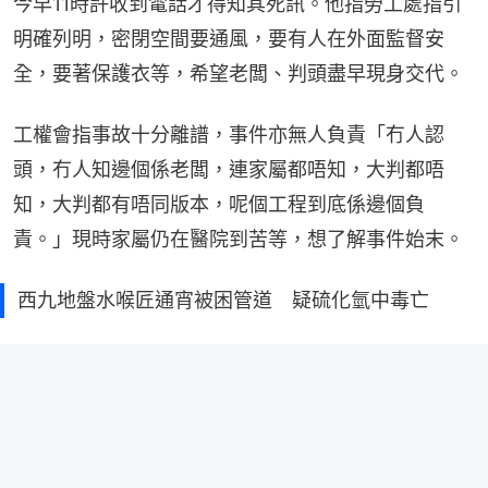
今早11時許收到電話才得知其死訊。他指勞工處指引
明確列明，密閉空間要通風，要有人在外面監督安
全，要著保護衣等，希望老闆、判頭盡早現身交代。
工權會指事故十分離譜，事件亦無人負責「冇人認
頭，冇人知邊個係老闆，連家屬都唔知，大判都唔
知，大判都有唔同版本，呢個工程到底係邊個負
責。」現時家屬仍在醫院到苦等，想了解事件始末。
西九地盤水喉匠通宵被困管道 疑硫化氫中毒亡