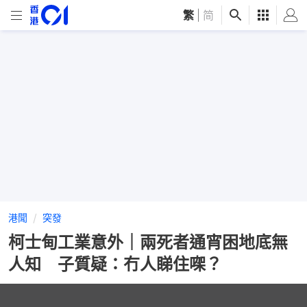
繁
|
简
港聞
突發
柯士甸工業意外｜兩死者通宵困地底無
人知 子質疑：冇人睇住㗎？