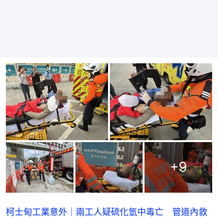
+
9
柯士甸工業意外｜兩工人疑硫化氫中毒亡 管道內救