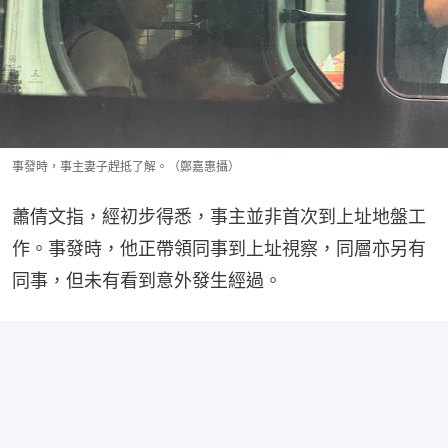
事發時，事主妻子趕抵了解。（鄭嘉惠攝）
蕭倩文指，經初步得悉，事主並非首次到上址地盤工
作。事發時，他正帶領同事到上址視察，同層亦另有
同事，但未有看到意外發生經過。