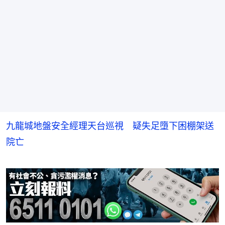
九龍城地盤安全經理天台巡視 疑失足墮下困棚架送
院亡