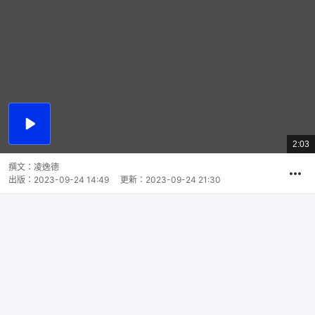
播
放
2:03
總
影
共
片
時
撰文：
凌逸德
間
出版：
2023-09-24 14:49
更新：
2023-09-24 21:30