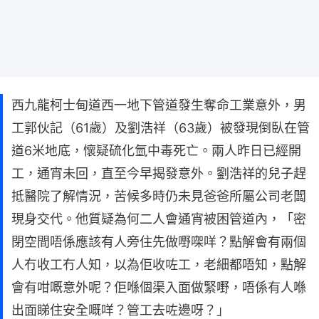
西九龍柯士甸道西一地下管道發生奪命工業意外，男
工郭伙記（61歲）及劉浩祥（63歲）被發現倒臥在管
道6米地底，懷疑硫化氫中毒死亡。兩人昨日已經開
工，通宵未回，直至今早揭發意外。劉浩祥的兒子趕
抵醫院了解情況，苦候多時仍未見爸爸所屬公司老闆
現身交代。他質疑為何二人會通宵被困管道內，「密
閉空間唔係應該有人旁住先做嘢㗎咩？點解會有兩個
人冇收工冇人知，以為佢收咗工，老細都唔知，點解
會有咁嘅意外呢？佢喺個渠入面做緊嘢，唔係有人喺
出面睇住安全嘅咩？管工去咗邊呀？」