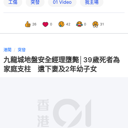
工傷
突發
01 Video
我主場
26
0
42
0
31
港聞
突發
九龍城地盤安全經理墮斃│39歲死者為
家庭支柱 遺下妻及2年幼子女