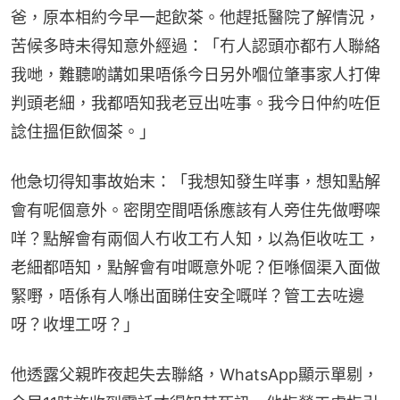
爸，原本相約今早一起飲茶。他趕抵醫院了解情況，
苦候多時未得知意外經過：「冇人認頭亦都冇人聯絡
我哋，難聽啲講如果唔係今日另外嗰位肇事家人打俾
判頭老細，我都唔知我老豆出咗事。我今日仲約咗佢
諗住搵佢飲個茶。」
他急切得知事故始末：「我想知發生咩事，想知點解
會有呢個意外。密閉空間唔係應該有人旁住先做嘢㗎
咩？點解會有兩個人冇收工冇人知，以為佢收咗工，
老細都唔知，點解會有咁嘅意外呢？佢喺個渠入面做
緊嘢，唔係有人喺出面睇住安全嘅咩？管工去咗邊
呀？收埋工呀？」
他透露父親昨夜起失去聯絡，WhatsApp顯示單剔，