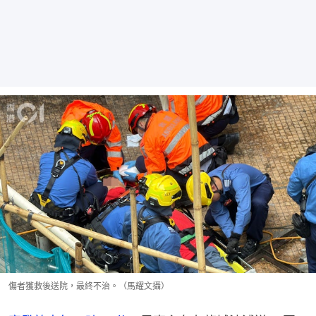
傷者獲救後送院，最終不治。（馬耀文攝）