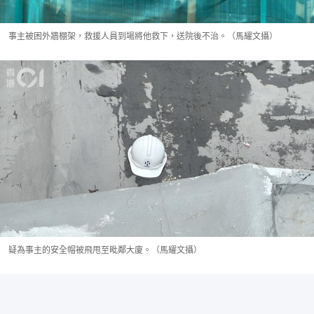
事主被困外牆棚架，救援人員到場將他救下，送院後不治。（馬耀文攝）
疑為事主的安全帽被飛甩至毗鄰大廈。（馬耀文攝）