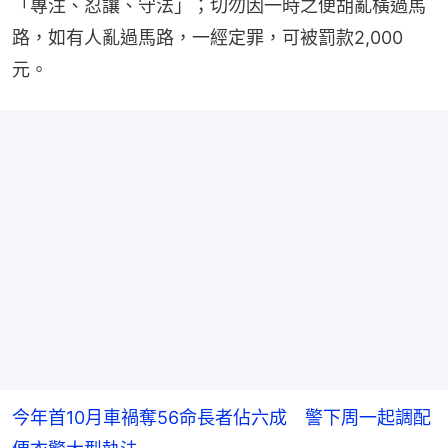
「專注、忍讓、守法」；切勿因一時之便胡亂橫過馬
路，如有人亂過馬路，一經定罪，可被罰款2,000
元。
今年首10月車禍奪56命長者佔六成 警下周一起調配