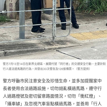
警方7月13至14日在新界北總區，展開代號「同行者」的交通安全行動，主要針對
行人違法過馬路的行為，共發出30次警告及126張傳票。（警方提供）
警方呼籲市民注意安全及珍惜生命，並多加提醒家中
長者使用合法過路設施，切勿胡亂橫過馬路，遵守行
人過路燈號及密切留意路面情況，切勿「衝紅燈」、
「攝車罅」及忽視汽車盲點橫過馬路，並善用「行人