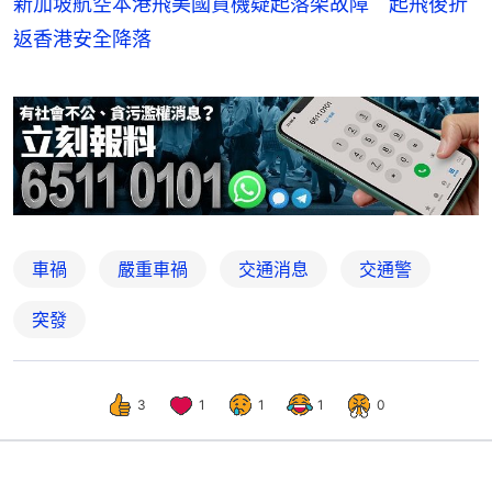
新加坡航空本港飛美國貨機疑起落架故障 起飛後折
返香港安全降落
車禍
嚴重車禍
交通消息
交通警
突發
3
1
1
1
0