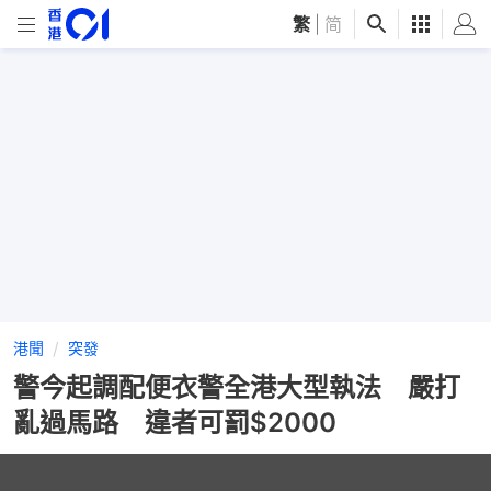
繁
|
简
港聞
突發
警今起調配便衣警全港大型執法 嚴打
亂過馬路 違者可罰$2000