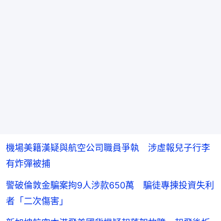
機場美籍漢疑與航空公司職員爭執 涉虛報兒子行李
有炸彈被捕
警破倫敦金騙案拘9人涉款650萬 騙徒專揀投資失利
者「二次傷害」