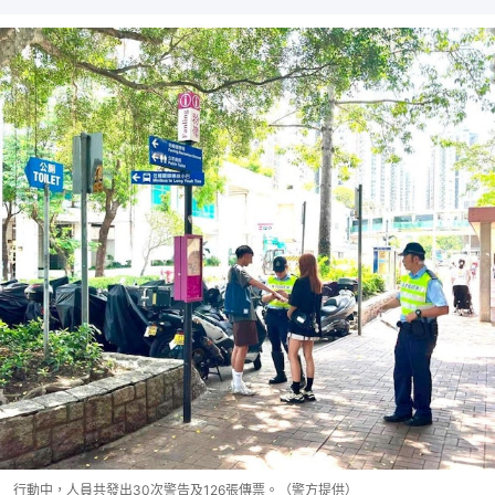
行動中，人員共發出30次警告及126張傳票。（警方提供）