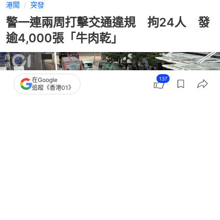
港聞
突發
警一連兩周打擊交通違規 拘24人 發
逾4,000張「牛肉乾」
137
在Google
追蹤《香港01》
撰文：
凌逸德
出版：
2026-06-22 12:57
更新：
2026-06-22 12:58