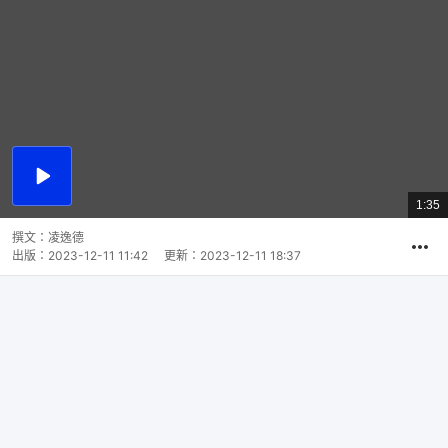
播
放
1:35
總
影
共
片
時
撰文：
凌逸德
間
出版：
2023-12-11 11:42
更新：
2023-12-11 18:37