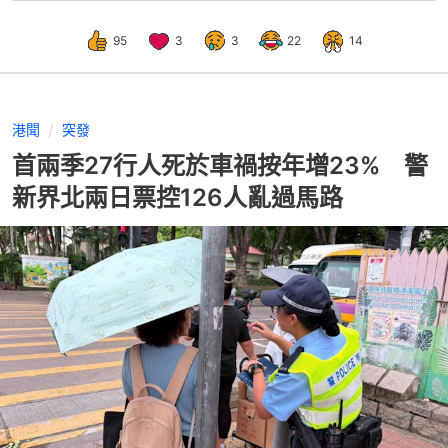
95
3
3
22
14
港聞
突發
首兩季27行人死於車禍按年增23% 警
新界北兩日票控126人亂過馬路