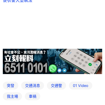
便衣警大型執法
突發
交通消息
交通警
01 Video
我主場
車禍