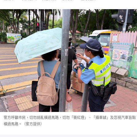
警方呼籲市民，切勿胡亂橫過馬路，切勿「衝紅燈」、「攝車罅」及忽視汽車盲點
橫過馬路。（警方提供）