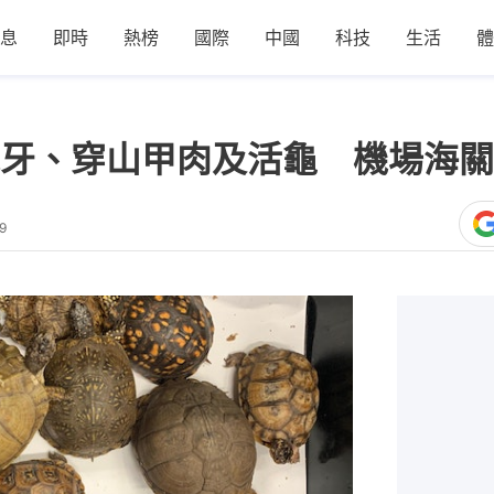
息
即時
熱榜
國際
中國
科技
生活
體
牙、穿山甲肉及活龜 機場海關
9