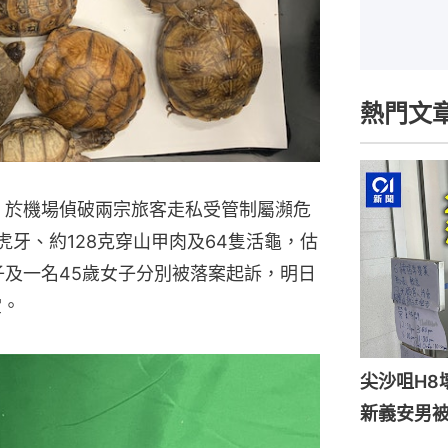
熱門文
日）於機場偵破兩宗旅客走私受管制屬瀕危
虎牙、約128克穿山甲肉及64隻活龜，估
子及一名45歲女子分別被落案起訴，明日
堂。
尖沙咀H8
新義安男被