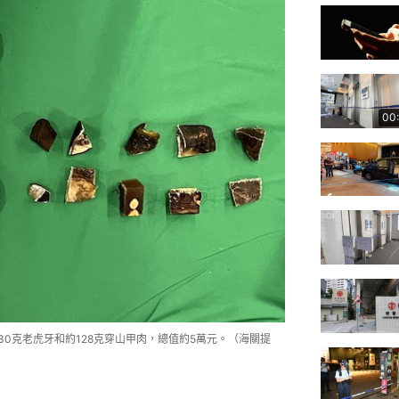
00
30克老虎牙和約128克穿山甲肉，總值約5萬元。（海關提