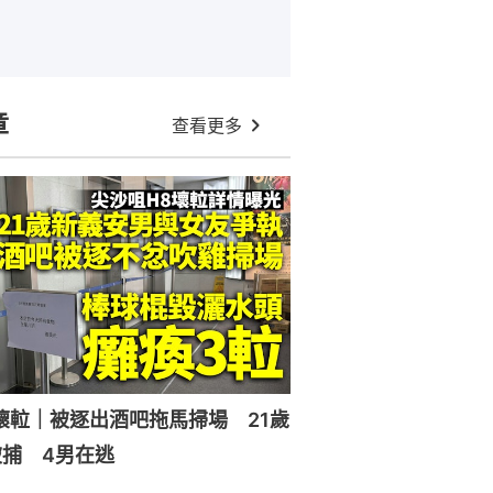
章
查看更多
壞𨋢｜被逐出酒吧拖馬掃場 21歲
捕 4男在逃