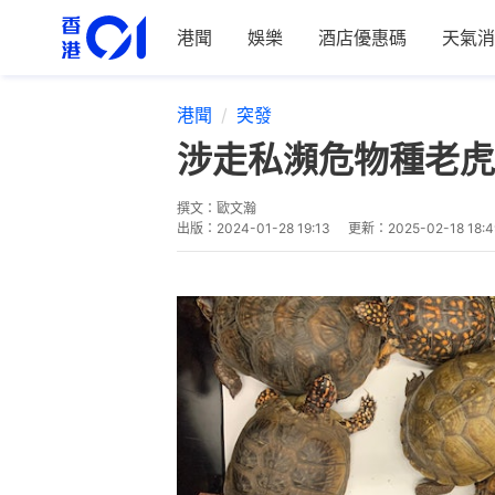
港聞
娛樂
酒店優惠碼
天氣消
港聞
突發
涉走私瀕危物種老虎
撰文：
歐文瀚
出版：
2024-01-28 19:13
更新：
2025-02-18 18:4