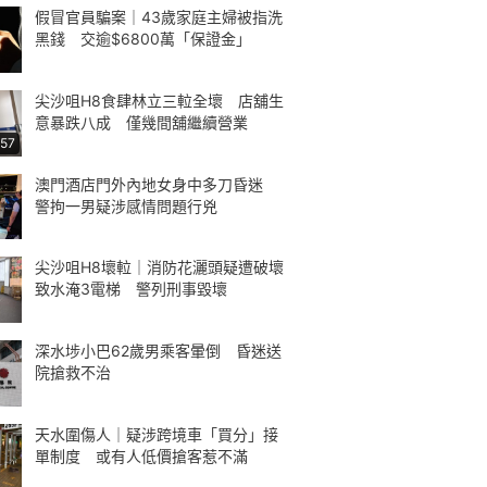
假冒官員騙案｜43歲家庭主婦被指洗
黑錢 交逾$6800萬「保證金」
尖沙咀H8食肆林立三𨋢全壞 店舖生
意暴跌八成 僅幾間舖繼續營業
:57
澳門酒店門外內地女身中多刀昏迷
警拘一男疑涉感情問題行兇
尖沙咀H8壞𨋢｜消防花灑頭疑遭破壞
致水淹3電梯 警列刑事毀壞
深水埗小巴62歲男乘客暈倒 昏迷送
院搶救不治
天水圍傷人｜疑涉跨境車「買分」接
單制度 或有人低價搶客惹不滿