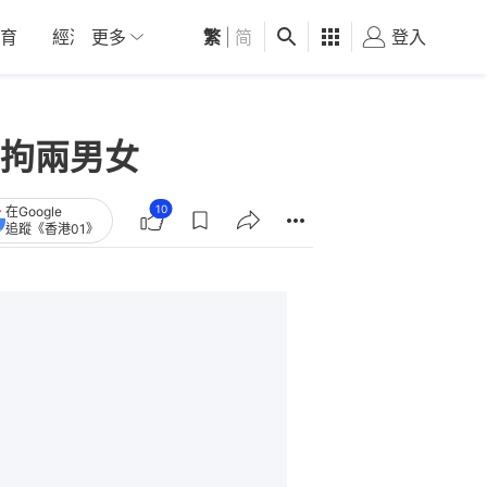
育
經濟
更多
01深圳
繁
觀點
|
简
健康
好食玩飛
登入
女
拘兩男女
10
在Google
追蹤《香港01》