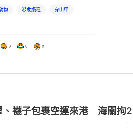
動物
瀕危絕種
穿山甲
0
0
0
膠、襪子包裹空運來港 海關拘
49