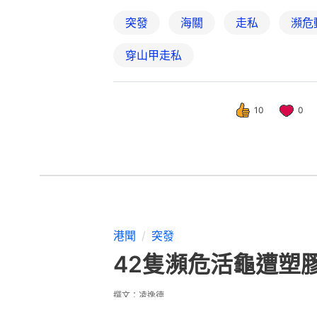
突發
海關
走私
瀕危
穿山甲走私
10
0
港聞
突發
42隻瀕危活龜遭塑
撰文：
凌逸德
出版：
2026-08-03 17:49
更新：
2026-08-03 17: