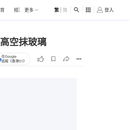
育
經濟
更多
01深圳
繁
觀點
|
简
健康
好食玩飛
登入
女
高空抹玻璃
在Google
追蹤《香港01》