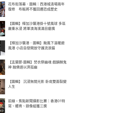
花布街落幕．圖輯｜西港城清場兩年
復修 布販將不獲回遷恐成歷史
【圖輯】樺加沙襲港掛十號風球 多區
嚴重水浸 將軍澳海濱滿目瘡痍
【樺加沙襲港．圖輯】颱風下溫暖避
風港 小店自發開放守護流浪貓
【盂蘭節·圖輯】焚衣祭幽魂 戲韻酬鬼
神 融佛道以濟孤幽
【圖輯】 沉浸無間光影 卧底雙面裂變
人生
前線・焦點新聞攝影比賽｜香港01特
寫、體育、錄像組獲三獎
:49