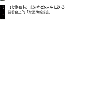
【七欖·圖輯】球迷啤酒泡沫中狂歡 啓
德看台上的「跨國助威語言」