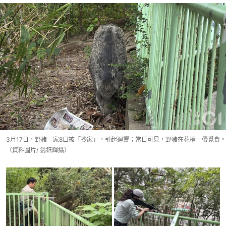
3月17日，野豬一家8口被「抄家」，引起迴響；當日可見，野豬在花槽一帶覓食。
（資料圖片/ 翁鈺輝攝）