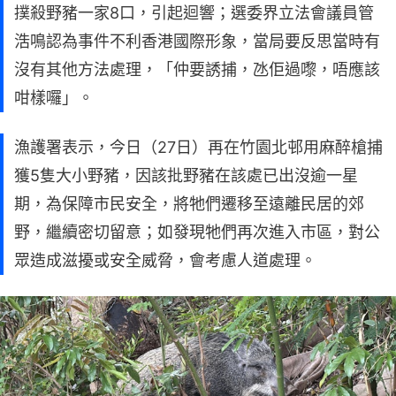
撲殺野豬一家8口，引起迴響；選委界立法會議員管
浩鳴認為事件不利香港國際形象，當局要反思當時有
沒有其他方法處理，「仲要誘捕，氹佢過嚟，唔應該
咁樣囉」。
漁護署表示，今日（27日）再在竹園北邨用麻醉槍捕
獲5隻大小野豬，因該批野豬在該處已出沒逾一星
期，為保障市民安全，將牠們遷移至遠離民居的郊
野，繼續密切留意；如發現牠們再次進入市區，對公
眾造成滋擾或安全威脅，會考慮人道處理。