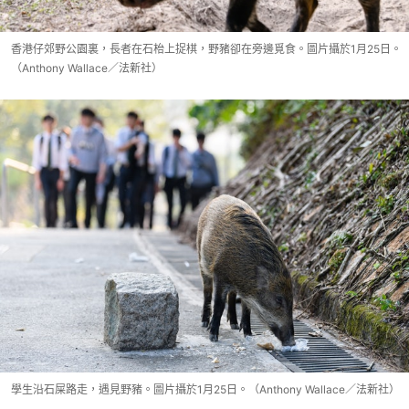
香港仔郊野公園裏，長者在石枱上捉棋，野豬卻在旁邊覓食。圖片攝於1月25日。
（Anthony Wallace／法新社）
學生沿石屎路走，遇見野豬。圖片攝於1月25日。（Anthony Wallace／法新社）