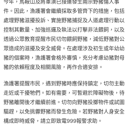
今年，馬鞍山及將軍澳已接連發生兩宗野豬傷人事
件。因此，漁護署會繼續採取多管齊下的措施，包括
處理野豬滋擾投訴、實施野豬捕捉及人道處理行動以
控制其數量、加強巡邏及執法以打擊非法餵飼，以及
透過公眾教育提醒市民切勿餵飼野豬，減低野豬對公
眾造成的滋擾及安全威脅。在處理涉及初生或年幼幼
豬的個案時，漁護署會格外審慎，充分考慮幼豬對母
豬的依賴程度及相關風險，再作合適安排。
漁護署提醒市民，遇到野豬時應保持鎮定，切勿主動
走近或干擾牠們。如有需要，可暫避於障礙物後，待
野豬離開後才繼續前進。切勿向野豬投擲物件或試圖
驅趕，以免挑釁野豬而發生危險。若野豬對人身安全
構成即時威脅，請立即致電999報警求助。