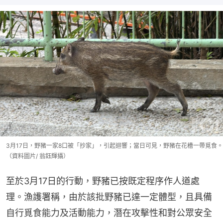
3月17日，野豬一家8口被「抄家」，引起迴響；當日可見，野豬在花槽一帶覓食。
（資料圖片/ 翁鈺輝攝）
至於3月17日的行動，野豬已按既定程序作人道處
理。漁護署稱，由於該批野豬已達一定體型，且具備
自行覓食能力及活動能力，潛在攻擊性和對公眾安全