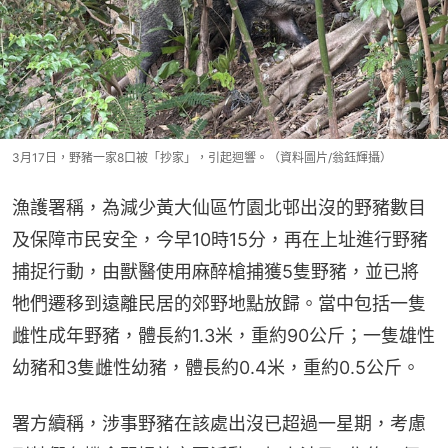
3月17日，野豬一家8口被「抄家」，引起迴響。（資料圖片/翁鈺輝攝）
漁護署稱，為減少黃大仙區竹園北邨出沒的野豬數目
及保障市民安全，今早10時15分，再在上址進行野豬
捕捉行動，由獸醫使用麻醉槍捕獲5隻野豬，並已將
牠們遷移到遠離民居的郊野地點放歸。當中包括一隻
雌性成年野豬，體長約1.3米，重約90公斤；一隻雄性
幼豬和3隻雌性幼豬，體長約0.4米，重約0.5公斤。
署方續稱，涉事野豬在該處出沒已超過一星期，考慮