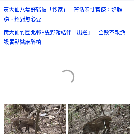
黃大仙八隻野豬被「抄家」 管浩鳴批官僚：好難
睇、絕對無必要
黃大仙竹園北邨8隻野豬結伴「出巡」 全數不敵漁
護署獸醫麻醉槍