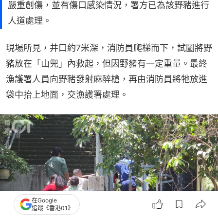
嚴重創傷，並有傷口感染情況，署方已為該野豬進行
人道處理。
現場所見，井口約7米深，消防員爬梯而下，試圖將野
豬放在「山兜」內救起，但因野豬有一定重量。最終
漁護署人員向野豬發射麻醉槍，再由消防員將牠放進
袋中抬上地面，交漁護署處理。
在Google
追蹤《香港01》