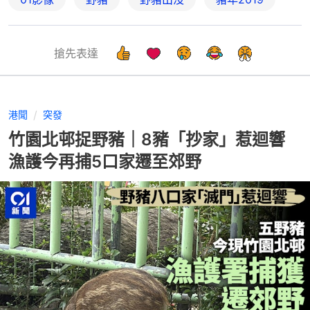
搶先表達
港聞
突發
竹園北邨捉野豬｜8豬「抄家」惹迴響
漁護今再捕5口家遷至郊野