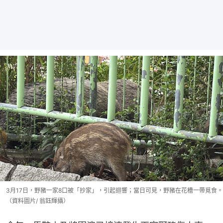
3月17日，野豬一家8口被「抄家」，引起迴響；當日可見，野豬在花槽一帶覓食。
（資料圖片/ 翁鈺輝攝）