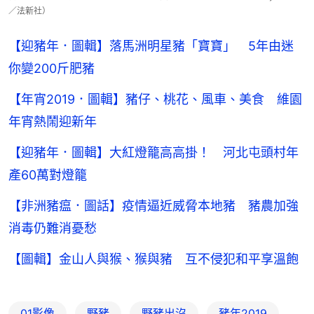
／法新社）
【迎豬年．圖輯】落馬洲明星豬「寶寶」 5年由迷
你變200斤肥豬
【年宵2019．圖輯】豬仔、桃花、風車、美食 維園
年宵熱鬧迎新年
【迎豬年．圖輯】大紅燈籠高高掛！ 河北屯頭村年
產60萬對燈籠
【非洲豬瘟．圖話】疫情逼近威脅本地豬 豬農加強
消毒仍難消憂愁
【圖輯】金山人與猴、猴與豬 互不侵犯和平享溫飽
01影像
野豬
野豬出沒
豬年2019