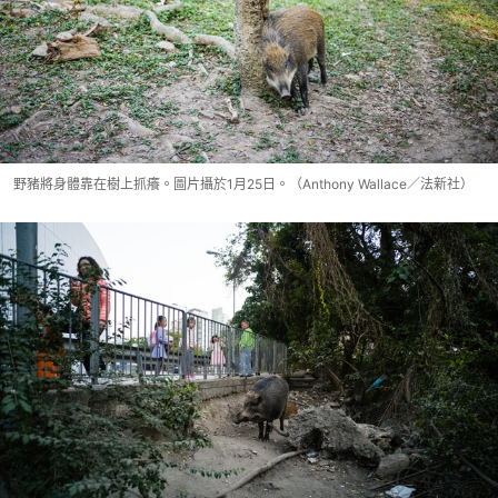
野豬將身體靠在樹上抓癢。圖片攝於1月25日。（Anthony Wallace／法新社）