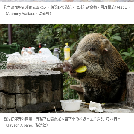
狗主跟寵物到郊野公園散步，期間野豬靠近，似想乞討食物。圖片攝於1月25日。
（Anthony Wallace／法新社）
香港仔郊野公園裏，野豬正在嚼食遊人留下來的垃圾。圖片攝於1月27日。
（Jayson Albano／路透社）