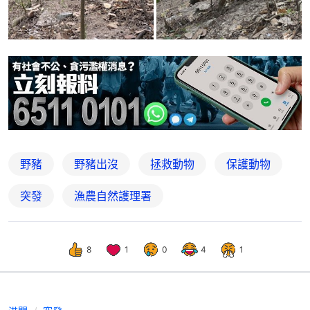
野豬
野豬出沒
拯救動物
保護動物
突發
漁農自然護理署
8
1
0
4
1