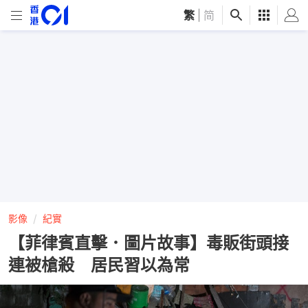
繁
|
简
影像
紀實
【菲律賓直擊．圖片故事】毒販街頭接
連被槍殺 居民習以為常