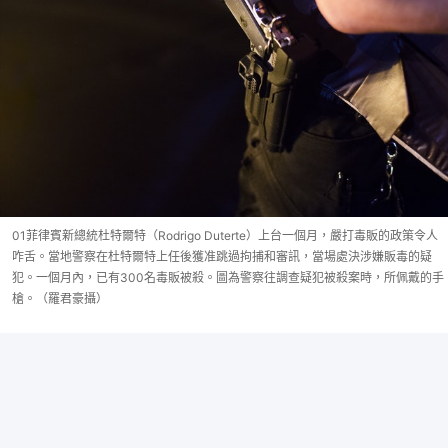
01菲律賓新總統杜特爾特（Rodrigo Duterte）上台一個月，嚴打毒販的政策令人
咋舌。當地警察在杜特爾特上任後獲准跳過拘捕和審訊，當場處決涉嫌販毒的疑
犯。一個月內，已有300名毒販被殺。圖為警察往調查疑犯被殺案時，所佩戴的手
槍。（羅君豪攝）