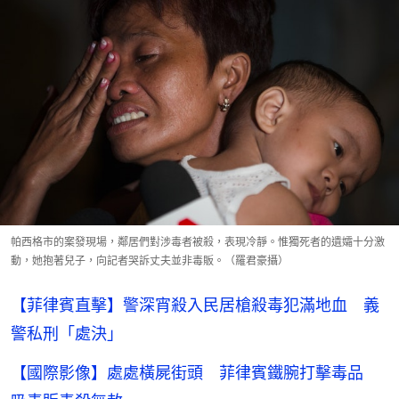
帕西格市的案發現場，鄰居們對涉毒者被殺，表現冷靜。惟獨死者的遺孀十分激
動，她抱著兒子，向記者哭訴丈夫並非毒販。（羅君豪攝）
【菲律賓直擊】警深宵殺入民居槍殺毒犯滿地血 義
警私刑「處決」
【國際影像】處處橫屍街頭 菲律賓鐵腕打擊毒品