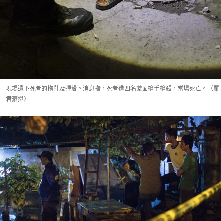
現場遺下死者的拖鞋及彈殼。消息指，死者遭四名蒙面槍手槍殺，當場死亡。（羅
君豪攝）