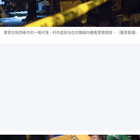
案發在帕西格市的一條村落，村內居民站在封鎖線內觀看警察調查。（羅君豪攝）