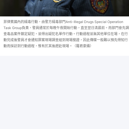
菲律賓國內的緝毒行動，由警方緝毒部門Anti-Illegal Drugs Special Operation
Task Group負責，警員通常於每晚午夜開始行動，直至翌日清晨前。而部門會先調
查毒品案件鎖定疑犯，並得出疑犯名單作行動。行動過程並無其他單位在場，在行
動完成後警員才會通知罪案現場調查組到現場搜證，因此傳媒一般難以預先得知行
動而採訪到行動過程，惟有於其後趕赴現場。（羅君豪攝）