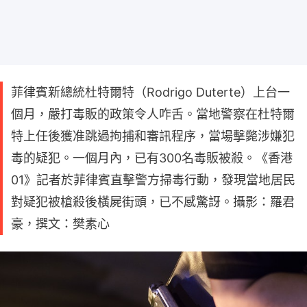
菲律賓新總統杜特爾特（Rodrigo Duterte）上台一
個月，嚴打毒販的政策令人咋舌。當地警察在杜特爾
特上任後獲准跳過拘捕和審訊程序，當場擊斃涉嫌犯
毒的疑犯。一個月內，已有300名毒販被殺。《香港
01》記者於菲律賓直擊警方掃毒行動，發現當地居民
對疑犯被槍殺後橫屍街頭，已不感驚訝。攝影：羅君
豪，撰文：樊素心