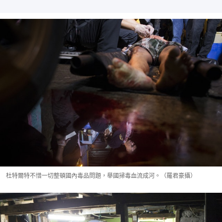
杜特爾特不惜一切整頓國內毒品問題，舉國掃毒血流成河。（羅君豪攝）