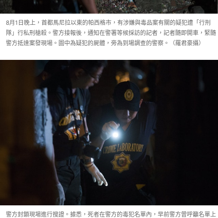
8月1日晚上，首都馬尼拉以東的帕西格市，有涉嫌與毒品案有關的疑犯遭「行刑
隊」行私刑槍殺。警方接報後，通知在警署等候採訪的記者，記者隨即開車，緊隨
警方抵達案發現場。圖中為疑犯的屍體，旁為到場調查的警察。（羅君豪攝）
警方封鎖現場進行搜證。據悉，死者在警方的毒犯名單內，早前警方曾呼籲名單上