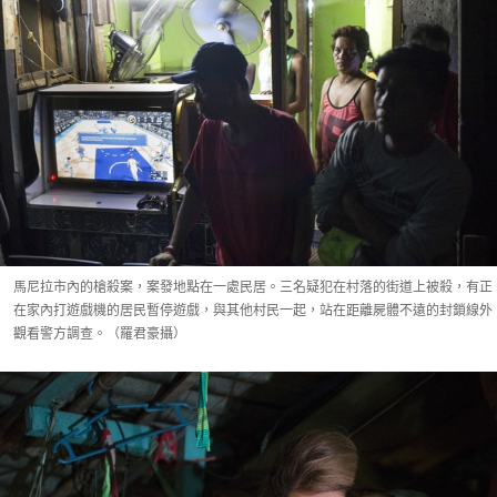
馬尼拉市內的槍殺案，案發地點在一處民居。三名疑犯在村落的街道上被殺，有正
在家內打遊戲機的居民暫停遊戲，與其他村民一起，站在距離屍體不遠的封鎖線外
觀看警方調查。（羅君豪攝）