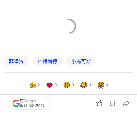
菲律賓
杜特爾特
小馬可斯
2
0
0
0
0
在Google
追蹤《香港01》
國際
即時國際
菲律賓前總統杜特爾特「鐵腕掃毒」聽
證今舉行 稱年老體衰拒出庭