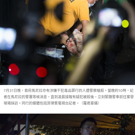
7月31日晚，首府馬尼拉亦有涉嫌干犯毒品罪行的人遭警察槍殺。當晚約10時，記
者在馬尼拉的警署等候消息，直到凌晨接報有疑犯被殺後，立刻緊隨警車前往案發
現場採訪。同行的媒體包括菲律賓電視台記者。（羅君豪攝）