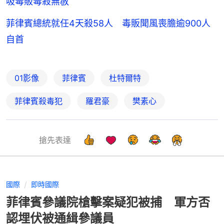
吸毒販毒殺無赦
菲律賓總統就任4天殺58人 毒販聞風喪膽逾900人
自首
01影像
菲律賓
杜特爾特
菲律賓殺毒犯
羅君豪
樊素心
搶先表達
國際
即時國際
菲律賓參議院槍擊案疑犯被捕 軍方否
認埋伏被通緝參議員