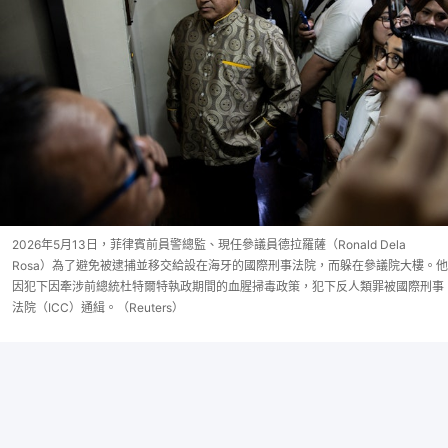
2026年5月13日，菲律賓前員警總監、現任參議員德拉羅薩（Ronald Dela
Rosa）為了避免被逮捕並移交給設在海牙的國際刑事法院，而躲在參議院大樓。他
因犯下因牽涉前總統杜特爾特執政期間的血腥掃毒政策，犯下反人類罪被國際刑事
法院（ICC）通緝。（Reuters）