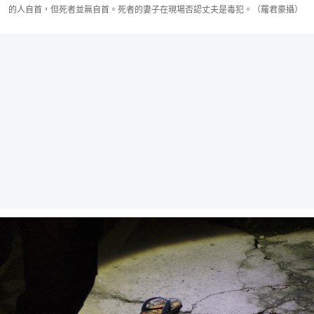
的人自首，但死者並無自首。死者的妻子在現場否認丈夫是毒犯。（羅君豪攝）