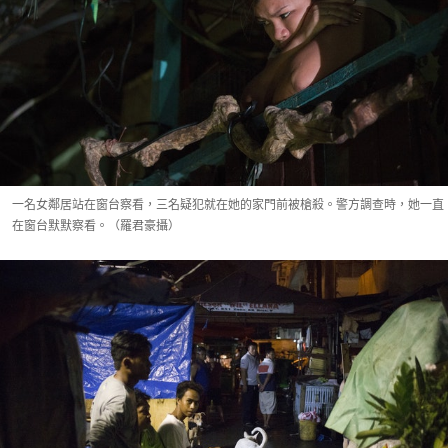
一名女鄰居站在窗台察看，三名疑犯就在她的家門前被槍殺。警方調查時，她一直
在窗台默默察看。（羅君豪攝）