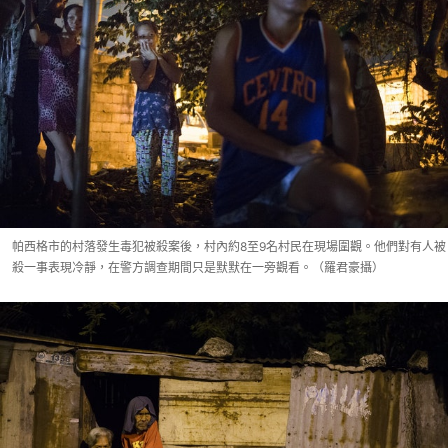
帕西格市的村落發生毒犯被殺案後，村內約8至9名村民在現場圍觀。他們對有人被
殺一事表現冷靜，在警方調查期間只是默默在一旁觀看。（羅君豪攝）