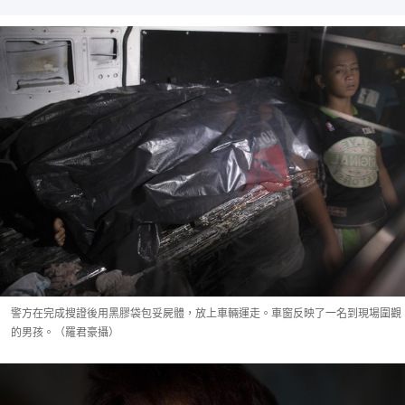
警方在完成搜證後用黑膠袋包妥屍體，放上車輛運走。車窗反映了一名到現場圍觀
的男孩。（羅君豪攝）