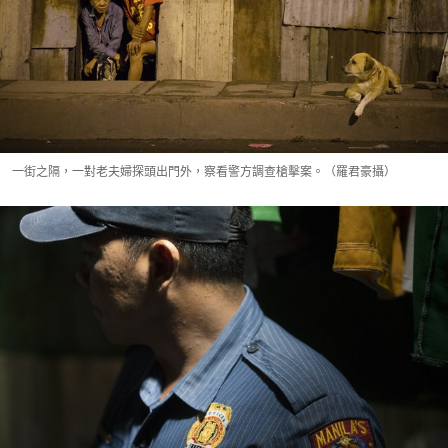
一街之隔，一對老夫婦探頭出門外，察看警方調查槍擊案。（羅君豪攝）