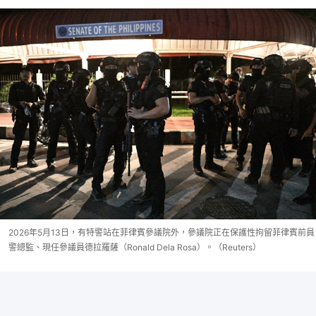
2026年5月13日，有特警站在菲律賓參議院外，參議院正在保護性拘留菲律賓前員
警總監、現任參議員德拉羅薩（Ronald Dela Rosa）。（Reuters）