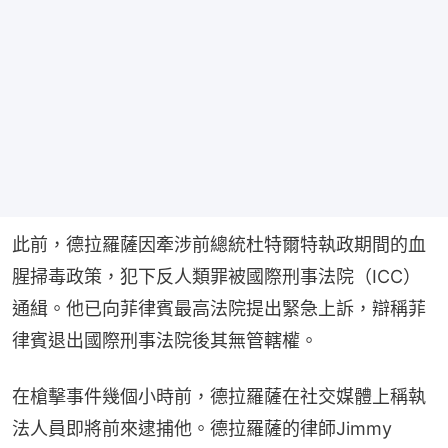
此前，德拉羅薩因牽涉前總統杜特爾特執政期間的血
腥掃毒政策，犯下反人類罪被國際刑事法院（ICC）
通緝。他已向菲律賓最高法院提出緊急上訴，辯稱菲
律賓退出國際刑事法院後其無管轄權。
在槍擊事件幾個小時前，德拉羅薩在社交媒體上稱執
法人員即將前來逮捕他。德拉羅薩的律師Jimmy 