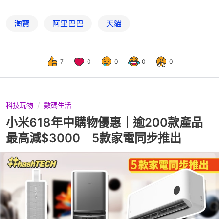
淘寶
阿里巴巴
天貓
7
0
0
0
0
科技玩物
數碼生活
小米618年中購物優惠｜逾200款產品
最高減$3000 5款家電同步推出