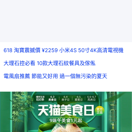
618 淘寶震撼價 ¥2259 小米4S 50寸4K高清電視機
大理石控必看 10款大理石紋餐具及傢俬
電風扇推薦 節能又好用 過一個無污染的夏天