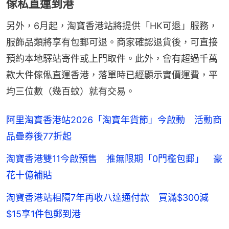
傢私直運到港
另外，6月起，淘寶香港站將提供「HK可退」服務，
服飾品類將享有包郵可退。商家確認退貨後，可直接
預約本地驛站寄件或上門取件。此外，會有超過千萬
款大件傢俬直運香港，落單時已經顯示實價運費，平
均三位數（幾百蚊）就有交易。
阿里淘寶香港站2026「淘寶年貨節」今啟動 活動商
品疊券後77折起
淘寶香港雙11今啟預售 推無限期「0門檻包郵」 豪
花十億補貼
淘寶香港站相隔7年再收八達通付款 買滿$300減
$15享1件包郵到港