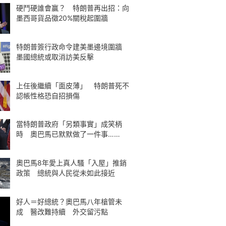
硬鬥硬誰會贏？ 特朗普再出招：向
墨西哥貨品徵20%關稅起圍牆
特朗普簽行政命令建美墨邊境圍牆
墨國總統或取消訪美反擊
上任後繼續「面皮薄」 特朗普死不
認帳性格恐自招損傷
當特朗普政府「另類事實」成笑柄
時 奧巴馬已默默做了一件事……
奧巴馬8年愛上真人騷「入屋」推銷
政策 總統與人民從未如此接近
好人＝好總統？奧巴馬八年槍管未
成 醫改難持續 外交留污點