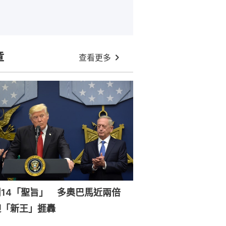
章
查看更多
周14「聖旨」 多奧巴馬近兩倍
迎「新王」捱轟