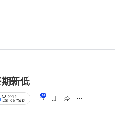
任期新低
16
在Google
追蹤《香港01》