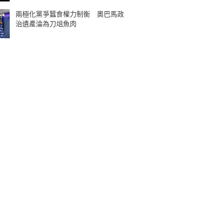
兩極化黨爭蠶食權力制衡 奧巴馬政
治遺產淪為刀俎魚肉