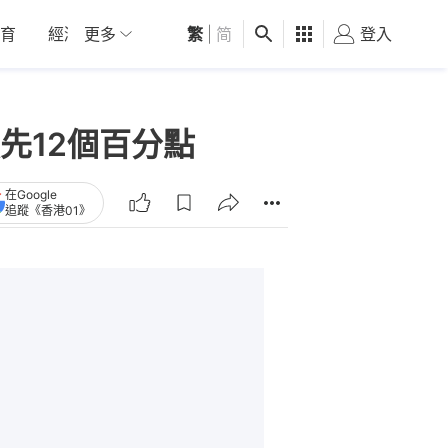
育
經濟
更多
01深圳
繁
觀點
|
简
健康
好食玩飛
登入
女
先12個百分點
在Google
追蹤《香港01》