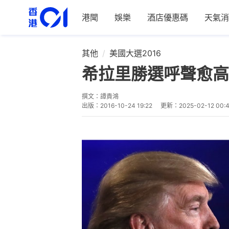
港聞
娛樂
酒店優惠碼
天氣消
其他
美國大選2016
希拉里勝選呼聲愈高
撰文：
譚貴鴻
出版：
2016-10-24 19:22
更新：
2025-02-12 00: