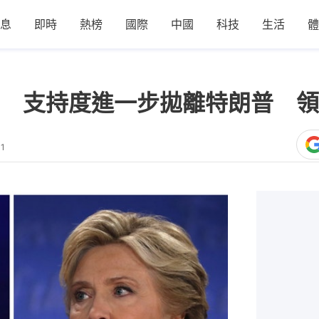
息
即時
熱榜
國際
中國
科技
生活
體
 支持度進一步拋離特朗普 領
41