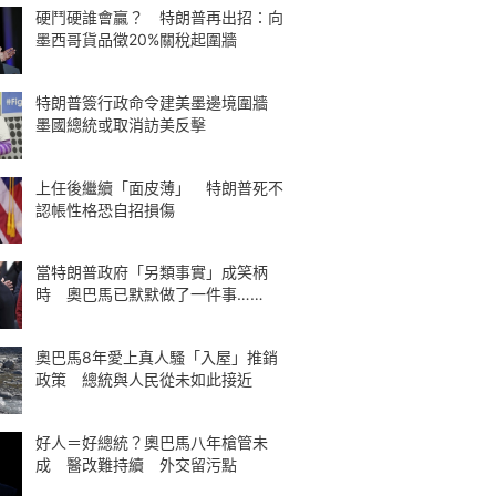
硬鬥硬誰會贏？ 特朗普再出招：向
墨西哥貨品徵20%關稅起圍牆
特朗普簽行政命令建美墨邊境圍牆
墨國總統或取消訪美反擊
上任後繼續「面皮薄」 特朗普死不
認帳性格恐自招損傷
當特朗普政府「另類事實」成笑柄
時 奧巴馬已默默做了一件事……
奧巴馬8年愛上真人騷「入屋」推銷
政策 總統與人民從未如此接近
好人＝好總統？奧巴馬八年槍管未
成 醫改難持續 外交留污點