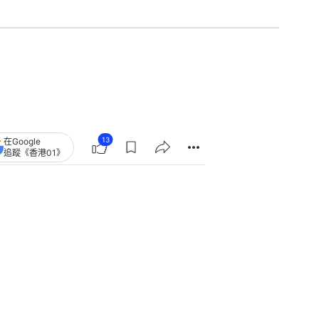
13
在Google
追蹤《香港01》