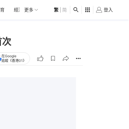
育
經濟
更多
01深圳
繁
觀點
|
简
健康
好食玩飛
登入
女
首次
在Google
追蹤《香港01》