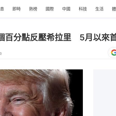
息
即時
熱榜
國際
中國
科技
生活
體
1個百分點反壓希拉里 5月以來
40