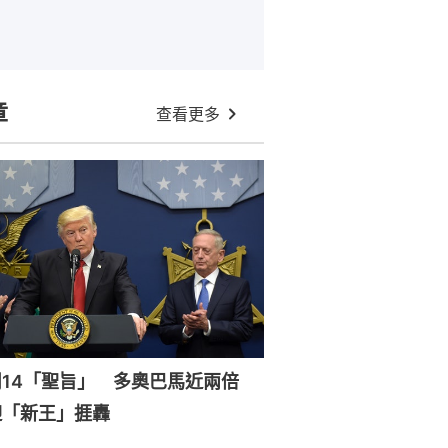
章
查看更多
周14「聖旨」 多奧巴馬近兩倍
迎「新王」捱轟