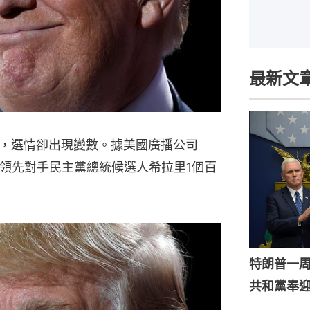
最新文
，選情卻出現變數。據美國廣播公司
普領先對手民主黨總統候選人希拉里1個百
特朗普一
共和黨奉