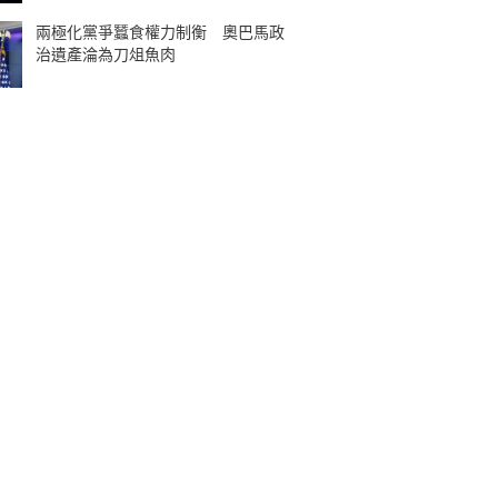
兩極化黨爭蠶食權力制衡 奧巴馬政
治遺產淪為刀俎魚肉