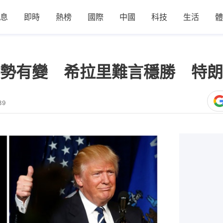
息
即時
熱榜
國際
中國
科技
生活
體
勢有變 希拉里難言穩勝 特朗
39