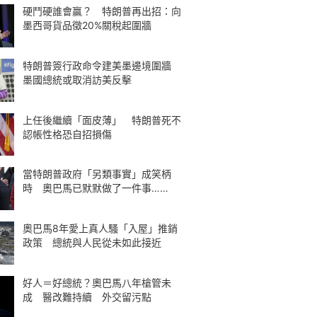
硬鬥硬誰會贏？ 特朗普再出招：向
墨西哥貨品徵20%關稅起圍牆
特朗普簽行政命令建美墨邊境圍牆
墨國總統或取消訪美反擊
上任後繼續「面皮薄」 特朗普死不
認帳性格恐自招損傷
當特朗普政府「另類事實」成笑柄
時 奧巴馬已默默做了一件事……
奧巴馬8年愛上真人騷「入屋」推銷
政策 總統與人民從未如此接近
好人＝好總統？奧巴馬八年槍管未
成 醫改難持續 外交留污點