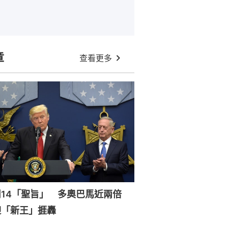
章
查看更多
周14「聖旨」 多奧巴馬近兩倍
迎「新王」捱轟