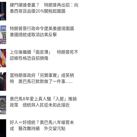
硬鬥硬誰會贏？ 特朗普再出招：向
墨西哥貨品徵20%關稅起圍牆
特朗普簽行政命令建美墨邊境圍牆
墨國總統或取消訪美反擊
上任後繼續「面皮薄」 特朗普死不
認帳性格恐自招損傷
當特朗普政府「另類事實」成笑柄
時 奧巴馬已默默做了一件事……
奧巴馬8年愛上真人騷「入屋」推銷
政策 總統與人民從未如此接近
好人＝好總統？奧巴馬八年槍管未
成 醫改難持續 外交留污點