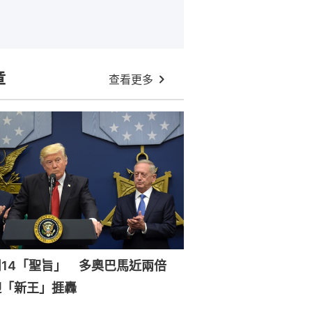
章
查看更多
周14「聖旨」 多奧巴馬近兩倍
迎「新王」捱轟