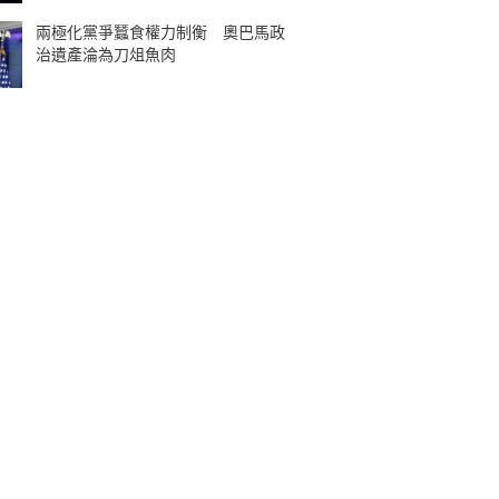
兩極化黨爭蠶食權力制衡 奧巴馬政
治遺產淪為刀俎魚肉