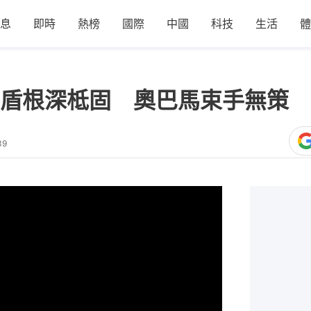
息
即時
熱榜
國際
中國
科技
生活
體
盾根深柢固 奧巴馬束手無策 
39