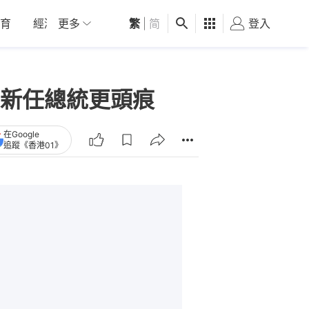
育
經濟
更多
01深圳
繁
觀點
|
简
健康
好食玩飛
登入
女
新任總統更頭痕
在Google
追蹤《香港01》