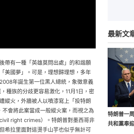
最新文
後帶有一種「英雄莫問出處」的和諧願
「美國夢」。可是，理想歸理想，多年
2008年誕生第一位黑人總統，象徵意義
選，種族的分歧更容易激化，11月1日，密
遭縱火，外牆被人以噴漆寫上「投特朗
示，不會將此案當成一般縱火案，而視之為
特朗普一
l right crimes）。特朗普對墨西哥非
共和黨奉
但希拉里面對這燙手山芋也似乎無計可