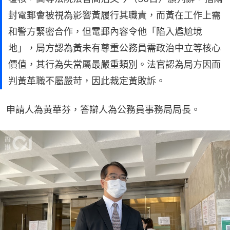
封電郵會被視為影響黃履行其職責，而黃在工作上需
和警方緊密合作，但電郵內容令他「陷入尷尬境
地」，局方認為黃未有尊重公務員需政治中立等核心
價值，其行為失當屬最嚴重類別。法官認為局方因而
判黃革職不屬嚴苛，因此裁定黃敗訴。
申請人為黃華芬，答辯人為公務員事務局局長。