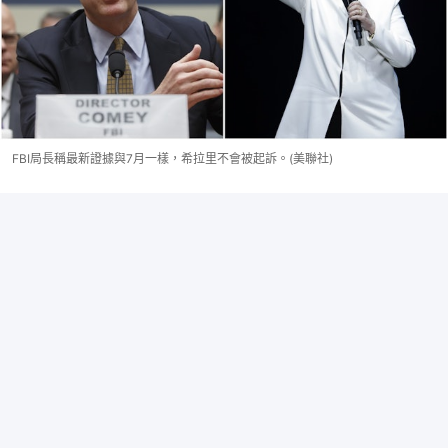
FBI局長稱最新證據與7月一樣，希拉里不會被起訴。(美聯社)