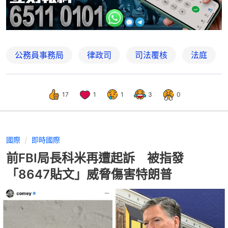
公務員事務局
律政司
司法覆核
法庭
17
1
1
3
0
國際
即時國際
前FBI局長科米再遭起訴 被指發
「8647貼文」威脅傷害特朗普