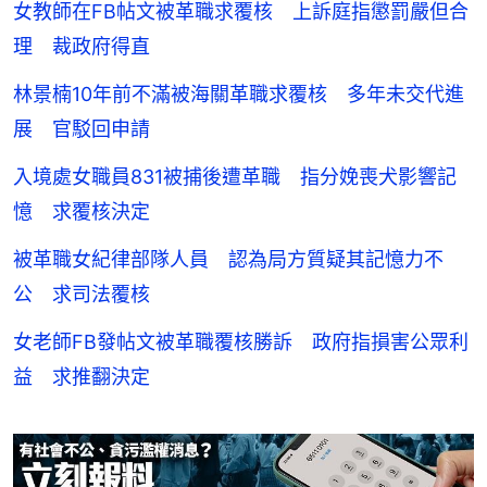
女教師在FB帖文被革職求覆核 上訴庭指懲罰嚴但合
理 裁政府得直
林景楠10年前不滿被海關革職求覆核 多年未交代進
展 官駁回申請
入境處女職員831被捕後遭革職 指分娩喪犬影響記
憶 求覆核決定
被革職女紀律部隊人員 認為局方質疑其記憶力不
公 求司法覆核
女老師FB發帖文被革職覆核勝訴 政府指損害公眾利
益 求推翻決定