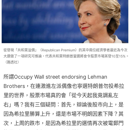
從發現「共和黨溢價」（Republican Premium）的其中兩位經濟學者最近為今次
大選做了一項研究可推論，代表共和黨特朗普當選將會令股票市場蒸發10至15%。
（路透社）
所謂Occupy Wall street endorsing Lehman 
Brothers，在連激進左派偶像也寧選特朗普勿投希拉
里的世界，股票市場真的會「從今天起我竟調亂左
右」嗎？我有三個疑問：首先，辯論後股市向上，是
因為希拉里勝算上升，還是市場不明朗因素下降？其
次，上周的跌市，是因為希拉里的選情再次被電郵門