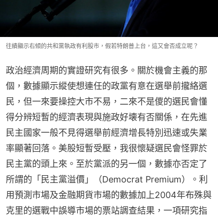
往績顯示右傾的共和黨執政有利股市，假若特朗普上台，這又會否成立呢？
政治經濟周期的實證研究有很多。關於機會主義的那
個，數據顯示縱使想連任的政黨有意在選舉前攏絡選
民，但一來要操控大市不易，二來不是儍的選民會懂
得分辨短暫的經濟表現與施政好壊有否關係，在先進
民主國家一般不見得選舉前經濟增長特別迅速或失業
率顯著回落。美股短暫受壓，我很懷疑選民會怪罪於
民主黨的頭上來。至於黨派的另一個，數據亦否定了
所謂的「民主黨溢價」（Democrat Premium）。利
用預測市場及金融期貨市場的數據加上2004年布殊與
克里的選戰中誤導市場的票站調查結果，一項研究指