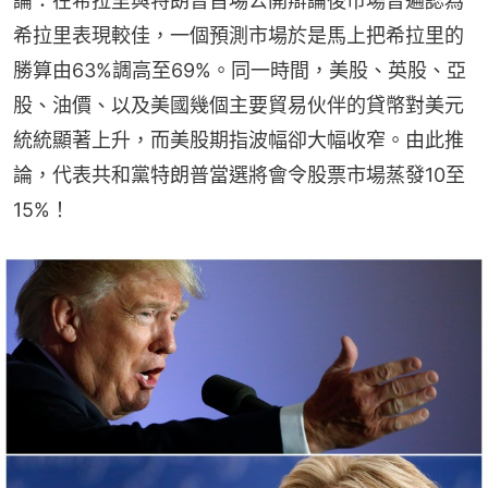
論：在希拉里與特朗普首埸公開辯論後市場普遍認為
希拉里表現較佳，一個預測市場於是馬上把希拉里的
勝算由63%調高至69%。同一時間，美股、英股、亞
股、油價、以及美國幾個主要貿易伙伴的貸幤對美元
統統顯著上升，而美股期指波幅卻大幅收窄。由此推
論，代表共和黨特朗普當選將會令股票市場蒸發10至
15%！