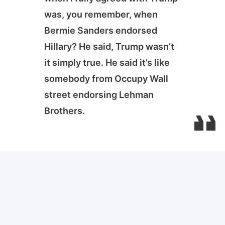
was, you remember, when
Bermie Sanders endorsed
Hillary? He said, Trump wasn’t
it simply true. He said it’s like
somebody from Occupy Wall
street endorsing Lehman
Brothers.