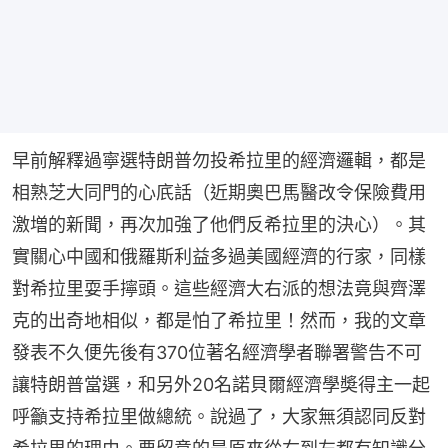
早前解釋過寧選特朗普勿投希拉里的經濟邏輯，都是
相熟芝大同門的心㡳話（近期奧巴馬醫改令保險費用
激増的新聞，再次加強了他們反希拉里的決心）。其
實關心中國和俄羅斯利益多過美國經濟的行家，同樣
對希拉里耍手擰頭。這些經濟大右派的想法竟與齊澤
克的出奇地相似，都是怕了希拉里！然而，我的文章
發表不久便先後有370位著名經濟學者聯署警告不可
讓特朗普當選，和另外20名諾貝爾經濟學奬得主一起
呼籲支持希拉里做總統。說過了，大家無須認同反對