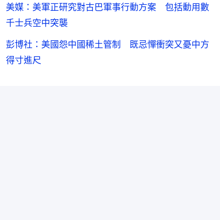
美媒：美軍正研究對古巴軍事行動方案 包括動用數
千士兵空中突襲
彭博社：美國怨中國稀土管制 既忌憚衝突又憂中方
得寸進尺