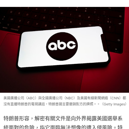
美國廣播公司（ABC）與全國廣播公司（NBC）及美國有線新聞網絡（CNN）都
沒有直播特朗普的電視講話，特朗普揚言要撤銷對方的牌照。。（Getty Images）
特朗普形容，解密有關文件是向外界揭露美國選舉系
統面對的危險，指它面臨無法想像的遭入侵風險。特