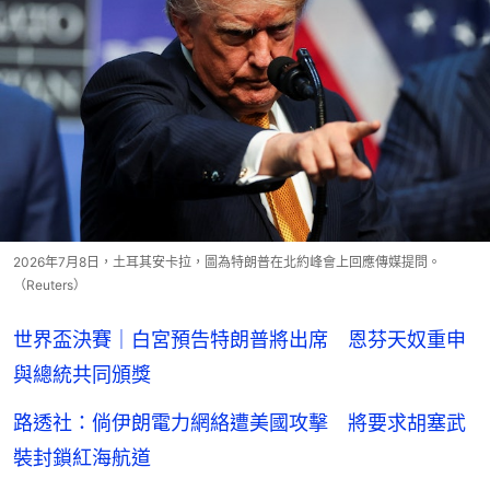
2026年7月8日，土耳其安卡拉，圖為特朗普在北約峰會上回應傳媒提問。
（Reuters）
世界盃決賽｜白宮預告特朗普將出席 恩芬天奴重申
與總統共同頒獎
路透社：倘伊朗電力網絡遭美國攻擊 將要求胡塞武
裝封鎖紅海航道