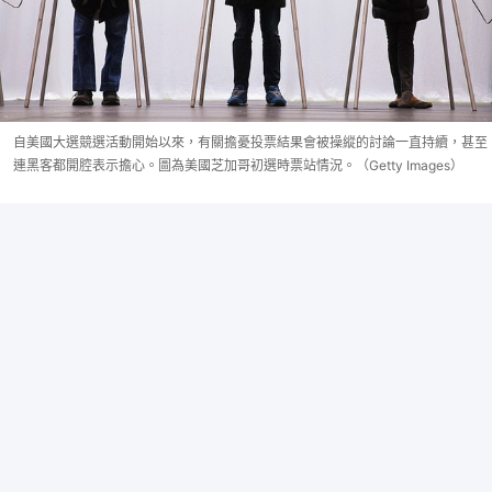
自美國大選競選活動開始以來，有關擔憂投票結果會被操縱的討論一直持續，甚至
連黑客都開腔表示擔心。圖為美國芝加哥初選時票站情況。（Getty Images）