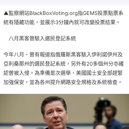
▲監察網站BlackBoxVoting.org指GEMS投票點票系
統有隱藏功能，並展示3分鐘內就可改變投票結果。
　八月黑客曾駭入選民登記系統
今年八月，曾有報道指俄羅斯黑客駭入伊利諾伊州及
亞利桑那州的選民登記系統，另外有20多個州分亦確
認曾被入侵。為準備是次選舉，美國國土安全部趕緊
加強保安，並為各州提升網路安全規格及系統檢查。