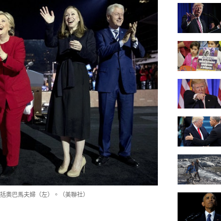
括奧巴馬夫婦（左）。（美聯社）