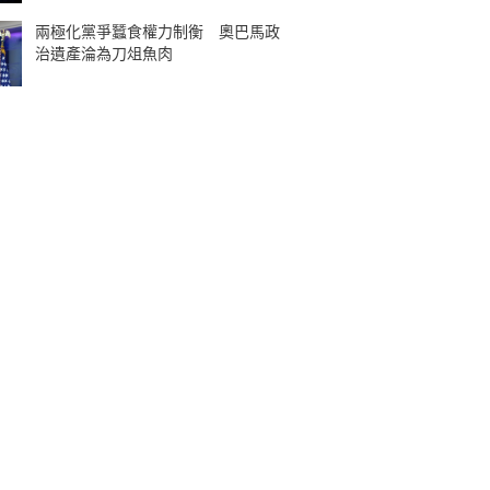
兩極化黨爭蠶食權力制衡 奧巴馬政
治遺產淪為刀俎魚肉