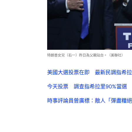
特朗普女兒（右一）昨日為父親站台。（美聯社）
美國大選投票在即 最新民調指希拉
今天投票 調查指希拉里90%當選
時事評論員曾廣標：敵人「彈盡糧絕