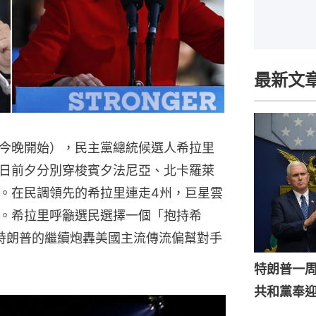
最新文
今晚開始），民主黨總統候選人希拉里
日前夕分別穿梭賓夕法尼亞、北卡羅萊
。在民調領先的希拉里連走4州，巨星雲
。希拉里呼籲選民選擇一個「抱持希
特朗普的繼續炮轟美國主流傳流偏幫對手
特朗普一
共和黨奉