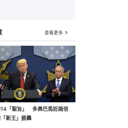
章
查看更多
周14「聖旨」 多奧巴馬近兩倍
迎「新王」捱轟