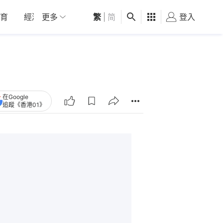
育
經濟
更多
01深圳
繁
觀點
|
简
健康
好食玩飛
登入
女
在Google
追蹤《香港01》