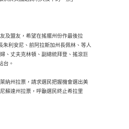
友及盟友，希望在搖擺州份作最後拉
長朱利安尼、前阿拉斯加州長佩林、等人
婦、丈夫克林頓、副總統拜登、搖滾巨
物站台。
萊納州拉票，請求選民把握機會選出美
尼蘇達州拉票，呼籲選民終止希拉里