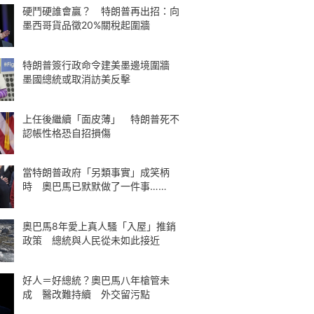
硬鬥硬誰會贏？ 特朗普再出招：向
墨西哥貨品徵20%關稅起圍牆
特朗普簽行政命令建美墨邊境圍牆
墨國總統或取消訪美反擊
上任後繼續「面皮薄」 特朗普死不
認帳性格恐自招損傷
當特朗普政府「另類事實」成笑柄
時 奧巴馬已默默做了一件事……
奧巴馬8年愛上真人騷「入屋」推銷
政策 總統與人民從未如此接近
好人＝好總統？奧巴馬八年槍管未
成 醫改難持續 外交留污點