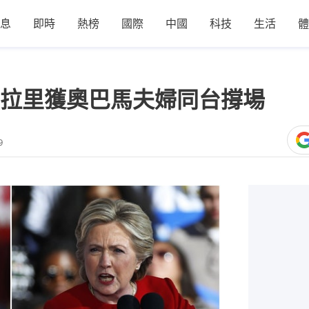
息
即時
熱榜
國際
中國
科技
生活
體
拉里獲奧巴馬夫婦同台撐場
9