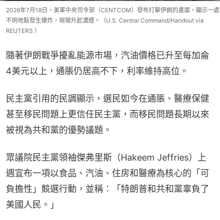
2026年7月18日，美軍中央司令部（CENTCOM）發布打擊伊朗的畫面，顯示一處
不明地點發生爆炸，現場升起濃煙。（U.S. Central Command/Handout via
REUTERS ）
隨著伊朗戰爭擾亂能源市場，汽油價格已升至每加侖
4美元以上，通脹仍居高不下，利率維持高位。
民主黨引用的民調顯示，選民如今在通脹、醫療保健
甚至移民問題上更信任民主黨，而移民問題長期以來
被視為共和黨的優勢議題。
眾議院民主黨領袖傑弗里斯（Hakeem Jeffries）上
週宣布一項以食品、汽油、住房和醫療為核心的「可
負擔性」競選行動，並稱：「特朗普和共和黨辜負了
美國人民。」