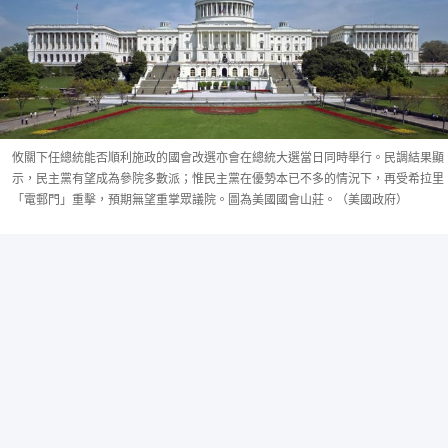
攸關下任總統能否順利施政的國會改選亦會在總統大選當日同時舉行。民調結果顯
示，民主黨有望成為參院多數派；惟民主黨在優勢本已不多的情況下，再受希拉里
「電郵門」重擊，預期無望重掌眾議院。圖為美國國會山莊。（美國政府）