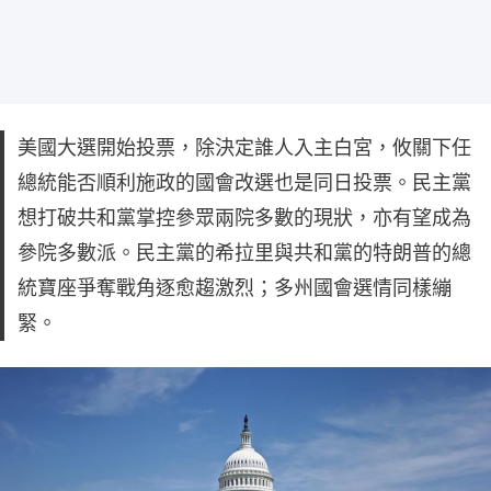
美國大選開始投票，除決定誰人入主白宮，攸關下任
總統能否順利施政的國會改選也是同日投票。民主黨
想打破共和黨掌控參眾兩院多數的現狀，亦有望成為
參院多數派。民主黨的希拉里與共和黨的特朗普的總
統寶座爭奪戰角逐愈趨激烈；多州國會選情同樣繃
緊。