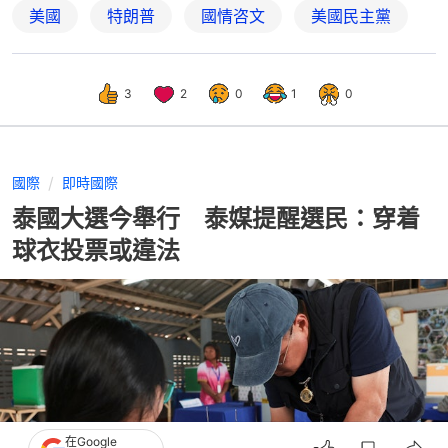
美國
特朗普
國情咨文
美國民主黨
3
2
0
1
0
國際
即時國際
泰國大選今舉行 泰媒提醒選民：穿着
球衣投票或違法
在Google