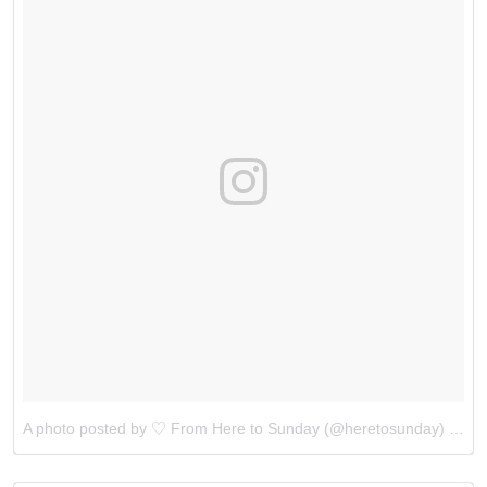
A photo posted by ♡ From Here to Sunday (@heretosunday)
on
No