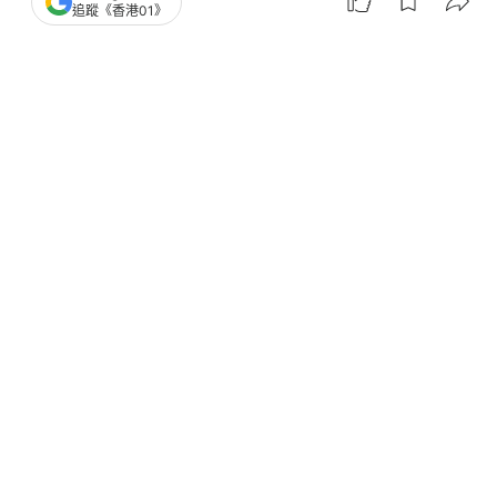
追蹤《香港01》
撰文：
洪怡霖
出版：
2026-02-08 15:18
更新：
2026-02-08 21:45
泰國2月8日舉行國會選舉。泰媒5日報道指，選民如