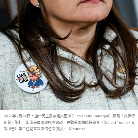
2026年2月24日，加州民主黨眾議員巴拉甘（Nanette Barragán）佩戴「長鼻特
朗普」胸針，出席美國國會聯席會議，聆聽美國總統特朗普（Donald Trump，又
譯川普）第二任期首次國情咨文演說。（Reuters）