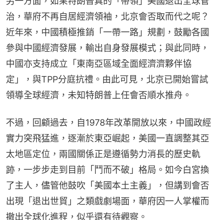
另一方面，如果特朗普真的「帶領」美國退出全球管
治，華府不再自居經濟領袖，北京會否取而代之呢？
近年來，中國積極推銷「一帶一路」規劃，鼓勵各國
參與中國經濟發展，輸出自身發展模式；與此同時，
中國亦支持成立「東南亞區域全面經濟濟夥伴協
定」，與TPP分庭抗禮。由此可見，北京已開始嘗試
領導全球經濟，未知特朗普上任會否順水推舟。
不過，回顧過去，自1978年改革開放以來，中國政經
實力突飛猛進，逐漸於東亞崛起，美國一直調整其亞
太地區定位，兩國關係正是遵循勢力消長的歷史軌
跡，一步步走到目前「鬥而不破」格局。如今白宮換
了主人，儘管他鼓吹「美國本土主義」，但講到會否
出現「退出世貿」之類戲劇場面，華府因一人掌權而
撤出全球化進程，似乎還有待觀察。