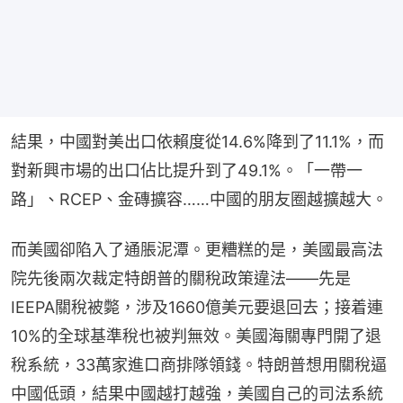
結果，中國對美出口依賴度從14.6%降到了11.1%，而
對新興市場的出口佔比提升到了49.1%。「一帶一
路」、RCEP、金磚擴容……中國的朋友圈越擴越大。
而美國卻陷入了通脹泥潭。更糟糕的是，美國最高法
院先後兩次裁定特朗普的關稅政策違法——先是
IEEPA關稅被斃，涉及1660億美元要退回去；接着連
10%的全球基準稅也被判無效。美國海關專門開了退
稅系統，33萬家進口商排隊領錢。特朗普想用關稅逼
中國低頭，結果中國越打越強，美國自己的司法系統