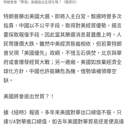
特朗普會「帶領」美國退出全球化嗎？（路透社）
特朗普勝出美國大選，即將入主白宮。競選時曾多次
指責，中國以不公平手段，取得對美經貿優勢，揚言
要採取報復手段，因此當其勝選消息甚囂塵上時，人
民幣匯價大跌。雖然中美經濟唇齒相依，但若果特朗
普兌現「美國優先」政綱，不惜玉石俱焚，北京與華
府或會爆發經貿大戰；另一邊廂，美國如放棄經濟全
球化方針，中國也許能轉危為機，借勢填補領導空
缺。
美國將會退出世貿？！
據《紐時》報道，多年來美國對華出口總值不振，只
達1/4對華進口總值，如去年美國對華貿易逆差便高達