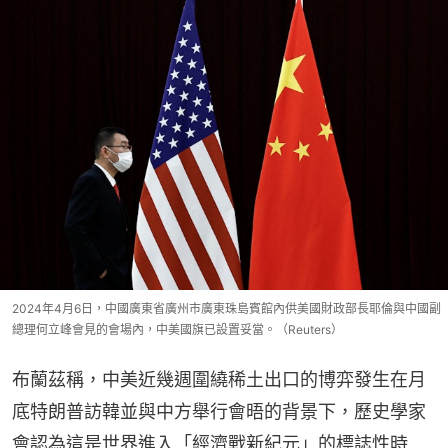
2024年4月6日，中國廣東省廣州市廣東珠島賓館內供美國財政部長耶倫與中國副
總理何立峰會見的會場內，中美國旗已設置妥當。（Reuters）
布蘭茲稱，中美近幾週圍繞稀土出口的博弈發生在月
底特朗普訪韓並與中方舉行會晤的背景下，歷史學家
會認為這是世界進入「經濟戰新紀元」的標誌性時