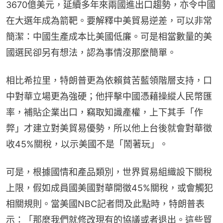
3670億美元，延續多年來兩國進出口趨勢，亦令中國
在大選年成為箭靶。要解釋中美貿易逆差，可以非常
簡潔：中國生產成本比美國低廉。可是相當數量的美
國選民卻另有想法，認為事情沒那麼簡單。
相比希拉里，特朗普更為依賴貧苦藍領階層支持，口
中對華立場更為強硬；他抨擊中國憑藉操縱人民幣匯
率，補貼企業出口，竊取知識產權，上下其手「作
弊」才建立對美貿易優勢，所以他上台後就會對華徵
收45%關稅，以示美國不是「鬧著玩」。
可是，根據國情和產品類別，世界貿易組織設下關稅
上限，假如成員國美國對華開徵45%關稅，或會觸犯
相關規則。當美國NBC記者問及此點時，特朗普表
示：「那麼我們就修改現有的協議或者退出。這些貿