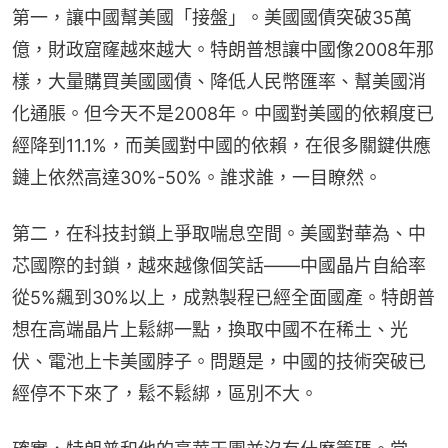
第一，讓中國幫美國「接盤」。美國國債突破35萬
億，財政窟窿越來越大。特朗普想讓中國像2008年那
樣，大量購買美國國債、降低人民幣匯率、幫美國消
化通脹。但今天不是2008年。中國對美國的依賴度已
經降到11.1%，而美國對中國的依賴，在很多關鍵供應
鏈上依然高達30%-50%。誰求誰，一目瞭然。
第二，在科技封鎖上爭取喘息空間。美國對華為、中
芯國際的封鎖，越來越像個笑話——中國晶片自給率
從5%飆到30%以上，成熟製程已經全面國產。特朗普
想在高端晶片上鬆綁一點，換取中國不在稀土、光
伏、電池上卡美國脖子。問題是，中國的技術突破已
經停不下來了，鬆不鬆綁，區別不大。