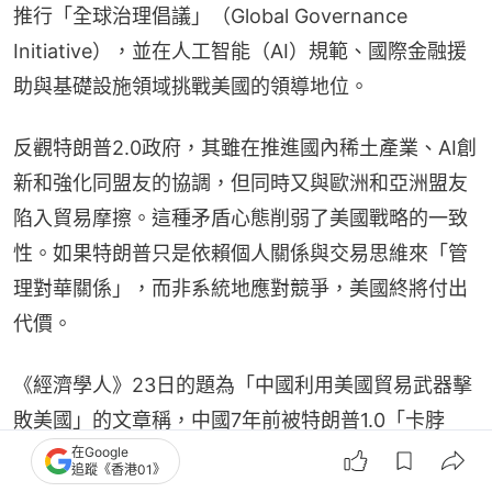
推行「全球治理倡議」（Global Governance 
Initiative），並在人工智能（AI）規範、國際金融援
助與基礎設施領域挑戰美國的領導地位。
反觀特朗普2.0政府，其雖在推進國內稀土產業、AI創
新和強化同盟友的協調，但同時又與歐洲和亞洲盟友
陷入貿易摩擦。這種矛盾心態削弱了美國戰略的一致
性。如果特朗普只是依賴個人關係與交易思維來「管
理對華關係」，而非系統地應對競爭，美國終將付出
代價。
《經濟學人》23日的題為「中國利用美國貿易武器擊
敗美國」的文章稱，中國7年前被特朗普1.0「卡脖
在Google
子」的境遇下反思自身技術短板，並系統性地籌劃了
追蹤《香港01》
如何應對特朗普2.0。如今，這種戰略遠見使中國在貿