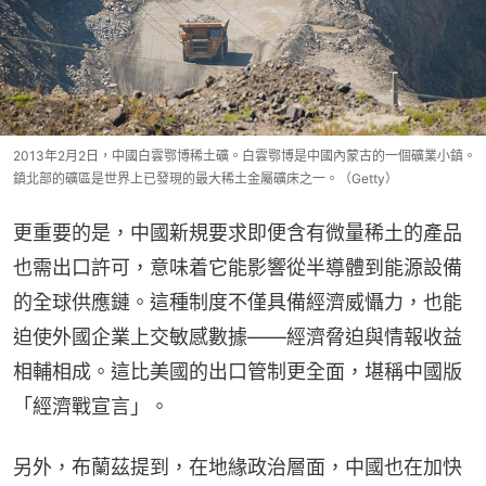
2013年2月2日，中國白雲鄂博稀土礦。白雲鄂博是中國內蒙古的一個礦業小鎮。
鎮北部的礦區是世界上已發現的最大稀土金屬礦床之一。（Getty）
更重要的是，中國新規要求即便含有微量稀土的產品
也需出口許可，意味着它能影響從半導體到能源設備
的全球供應鏈。這種制度不僅具備經濟威懾力，也能
迫使外國企業上交敏感數據——經濟脅迫與情報收益
相輔相成。這比美國的出口管制更全面，堪稱中國版
「經濟戰宣言」。
另外，布蘭茲提到，在地緣政治層面，中國也在加快