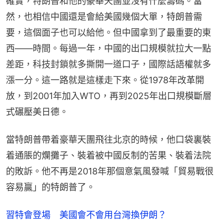
確實，特朗普和他的豪華天團並沒有什麼籌碼。當
然，也相信中國還是會給美國幾個大單，特朗普需
要，這個面子也可以給他。但中國拿到了最重要的東
西——時間。每過一年，中國的出口規模就拉大一點
差距，科技封鎖就多撕開一道口子，國際話語權就多
漲一分。這一路就是這樣走下來。從1978年改革開
放，到2001年加入WTO，再到2025年出口規模斷層
式碾壓美日德。
當特朗普帶着豪華天團飛往北京的時候，他口袋裏裝
着通脹的爛攤子、裝着被中國反制的苦果、裝着法院
的敗訴。他不再是2018年那個意氣風發喊「貿易戰很
容易贏」的特朗普了。
習特會登場 美國會不會用台灣換伊朗？