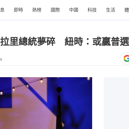
息
即時
熱榜
國際
中國
科技
生活
體
拉里總統夢碎 紐時：或贏普選
39