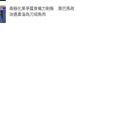
兩極化黨爭蠶食權力制衡 奧巴馬政
治遺產淪為刀俎魚肉