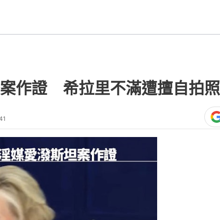
案作證 希拉里不滿遭擅自拍照
41