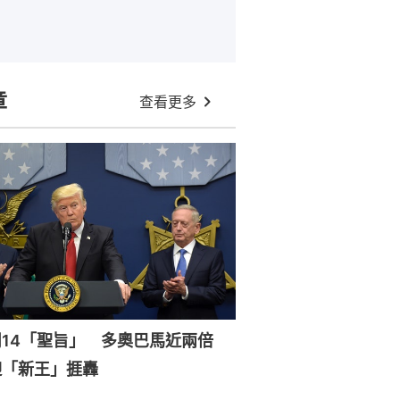
章
查看更多
周14「聖旨」 多奧巴馬近兩倍
迎「新王」捱轟