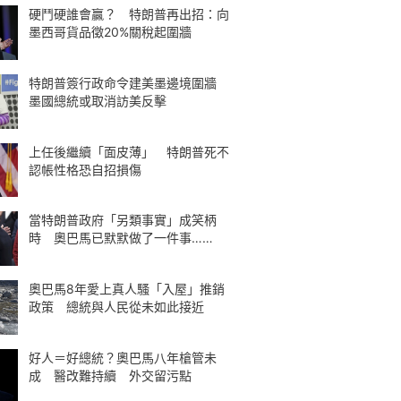
硬鬥硬誰會贏？ 特朗普再出招：向
墨西哥貨品徵20%關稅起圍牆
特朗普簽行政命令建美墨邊境圍牆
墨國總統或取消訪美反擊
上任後繼續「面皮薄」 特朗普死不
認帳性格恐自招損傷
當特朗普政府「另類事實」成笑柄
時 奧巴馬已默默做了一件事……
奧巴馬8年愛上真人騷「入屋」推銷
政策 總統與人民從未如此接近
好人＝好總統？奧巴馬八年槍管未
成 醫改難持續 外交留污點