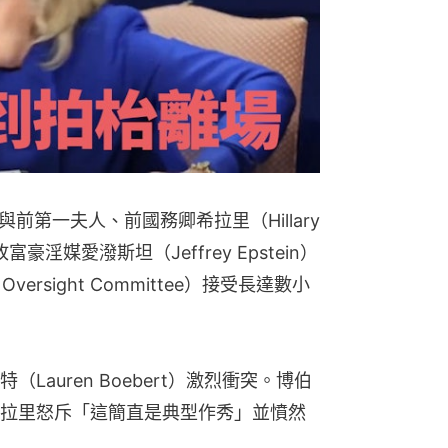
n）與前第一夫人、前國務卿希拉里（Hillary
富豪淫媒愛潑斯坦（Jeffrey Epstein）
ersight Committee）接受長達數小
auren Boebert）激烈衝突。博伯
拉里怒斥「這簡直是典型作秀」並憤然