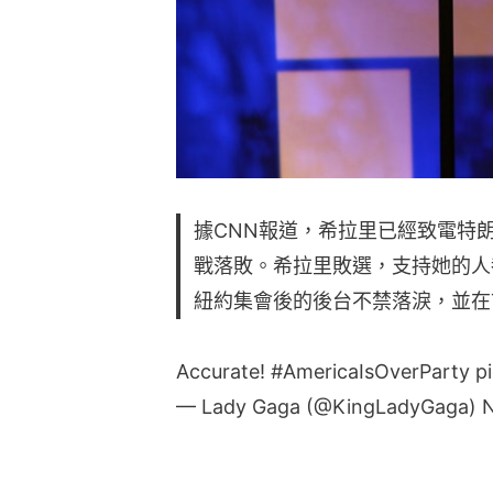
據CNN報道，希拉里已經致電特
戰落敗。希拉里敗選，支持她的人都大
紐約集會後的後台不禁落淚，並在T
Accurate!
#AmericaIsOverParty
p
— Lady Gaga (@KingLadyGaga)
N