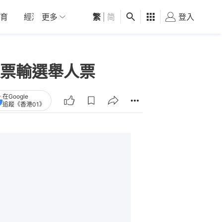
育
經濟
更多
01深圳
繁
觀點
|
简
健康
好食玩飛
登入
女
票輸選舉人票
在Google
追蹤《香港01》