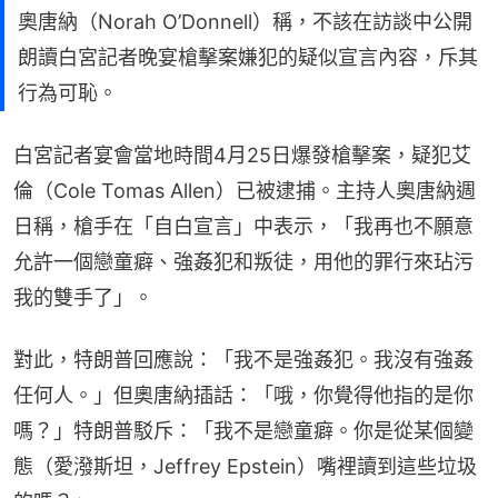
奧唐納（Norah O’Donnell）稱，不該在訪談中公開
朗讀白宮記者晚宴槍擊案嫌犯的疑似宣言內容，斥其
行為可恥。
白宮記者宴會當地時間4月25日爆發槍擊案，疑犯艾
倫（Cole Tomas Allen）已被逮捕。主持人奧唐納週
日稱，槍手在「自白宣言」中表示，「我再也不願意
允許一個戀童癖、強姦犯和叛徒，用他的罪行來玷污
我的雙手了」。
對此，特朗普回應說：「我不是強姦犯。我沒有強姦
任何人。」但奧唐納插話：「哦，你覺得他指的是你
嗎？」特朗普駁斥：「我不是戀童癖。你是從某個變
態（愛潑斯坦，Jeffrey Epstein）嘴裡讀到這些垃圾