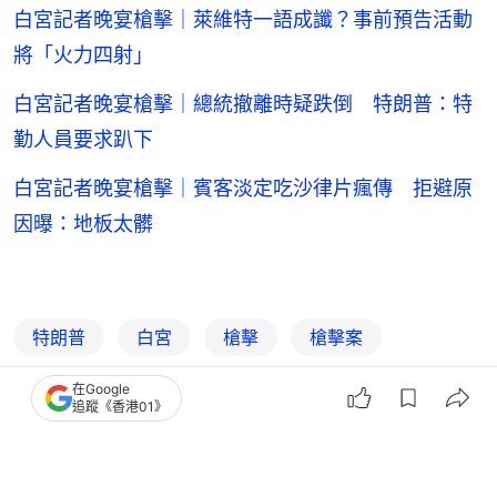
白宮記者晚宴槍擊｜萊維特一語成讖？事前預告活動
將「火力四射」
白宮記者晚宴槍擊｜總統撤離時疑跌倒 特朗普：特
勤人員要求趴下
白宮記者晚宴槍擊｜賓客淡定吃沙律片瘋傳 拒避原
因曝：地板太髒
特朗普
白宮
槍擊
槍擊案
愛潑斯坦
美國
在Google
追蹤《香港01》
6
0
0
12
1