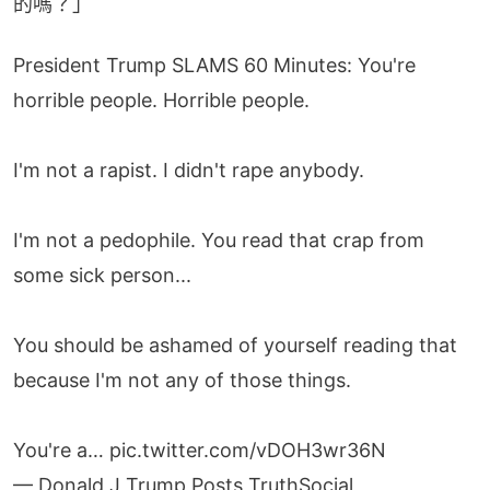
的嗎？」
President Trump SLAMS 60 Minutes: You're
horrible people. Horrible people.
I'm not a rapist. I didn't rape anybody.
I'm not a pedophile. You read that crap from
some sick person...
You should be ashamed of yourself reading that
because I'm not any of those things.
You're a…
pic.twitter.com/vDOH3wr36N
— Donald J Trump Posts TruthSocial