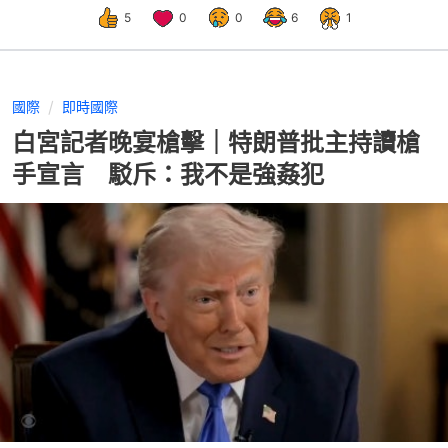
5
0
0
6
1
國際
即時國際
白宮記者晚宴槍擊｜特朗普批主持讀槍
手宣言 駁斥：我不是強姦犯