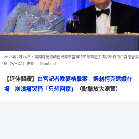
2026年7月24日，美國總統特朗普出席華盛頓特區華爾道夫酒店舉行的白宮記者協
會（WHCA）晚宴。（Reuters）
【延伸閲讀】
白宮記者晚宴槍擊案　遇刺柯克遺孀在
場　崩潰痛哭稱「只想回家」
（點擊放大瀏覽）