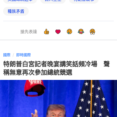
種族矛盾
搶先表達
國際
即時國際
特朗普白宮記者晚宴講笑話頻冷場 聲
稱無意再次參加總統競選