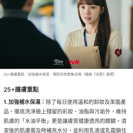
25+護膚重點：加強補水保濕、預防初老跡象出現（韓劇《流星》劇照）
25+護膚重點
1. 加強補水保濕：
除了每日使用溫和的卸妝及潔面產
品，徹底洗淨臉上殘留的彩妝、油脂與污垢外，維持
肌膚的「水油平衡」更是讓膚質健康透亮的關鍵。清
潔後的肌膚需及時補充水分，並利用乳液或乳霜鎖住