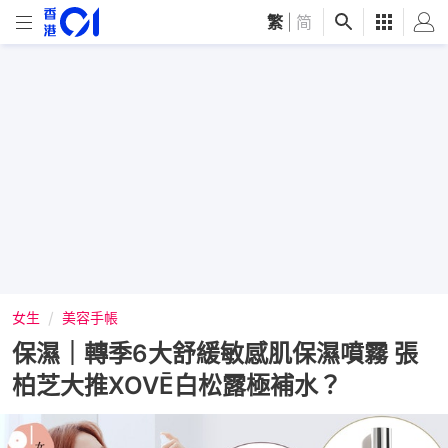
繁
|
简
女生
美容手帳
保濕｜轉季6大舒緩敏感肌保濕噴霧 張
柏芝大推XOVĒ白松露極補水？