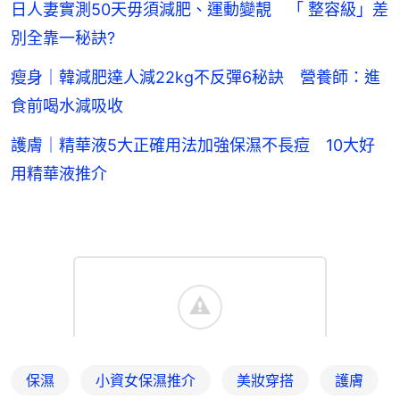
日人妻實測50天毋須減肥、運動變靚 「 整容級」差
別全靠一秘訣?
瘦身｜韓減肥達人減22kg不反彈6秘訣 營養師：進
食前喝水減吸收
護膚｜精華液5大正確用法加強保濕不長痘 10大好
用精華液推介
保濕
小資女保濕推介
美妝穿搭
護膚