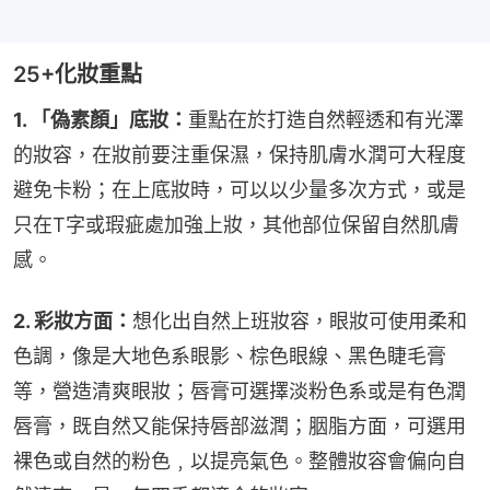
25+化妝重點
1. 「偽素顏」底妝：
重點在於打造自然輕透和有光澤
的妝容，在妝前要注重保濕，保持肌膚水潤可大程度
避免卡粉；在上底妝時，可以以少量多次方式，或是
只在T字或瑕疵處加強上妝，其他部位保留自然肌膚
感。
2. 彩妝方面：
想化出自然上班妝容，眼妝可使用柔和
色調，像是大地色系眼影、棕色眼線、黑色睫毛膏
等，營造清爽眼妝；唇膏可選擇淡粉色系或是有色潤
唇膏，既自然又能保持唇部滋潤；胭脂方面，可選用
裸色或自然的粉色﹐以提亮氣色。整體妝容會偏向自