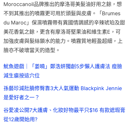
Moroccanoil品牌推出的摩洛哥美髮油好用之餘，想
不到其推出的噴霧更可用於頭髮與皮膚。「Brumes 
du Maroc」保濕噴霧帶有異國情調感的辛辣琥珀及甜
美花香氣之餘，更含有摩洛哥堅果油和維生素E，可
加強皮膚與髮絲鎖水的能力。噴霧質地輕盈超細，上
臉亦不破壞當天的造型。
魷魚遊戲｜「姜曉」鄭浩妍獨創5步懶人護膚法 瘦臉
減生瘡按這穴位
孫藝珍減肚腩修臀靠3大人氣運動 Blackpink Jennie
是愛好者之一？
谷愛凌公開7大護膚、化妝好物最平只$16 有款遮瑕膏
從12歲開始用?