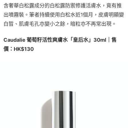
含奢華白松露成分的白松露防禦修護活膚水，竟有推
出噴霧裝。筆者持續使用白松水近1個月，皮膚明顯變
白晢、肌膚毛孔亦變小之餘，暗粒亦不再常出現。
Caudalie 葡萄籽活性爽膚水「皇后水」30ml｜售
價：HK$130