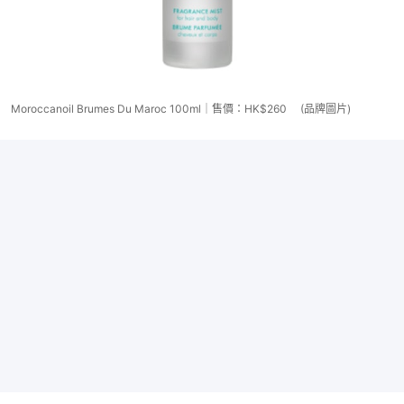
Moroccanoil Brumes Du Maroc 100ml｜售價：HK$260 (品牌圖片)