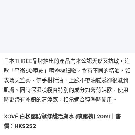
日本THREE品牌推出的產品向來公認天然又抗敏，這
款「平衡SQ噴霧」噴霧極細緻，含有不同的精油，如
玫瑰天竺葵、佛手柑精油，上臉不帶油膩感卻很滋潤
肌膚。同時保濕噴霧含特別的成分如薄荷純露，使用
時更帶有冰鎮的清涼感，相當適合轉季時使用。
XOVĒ 白松露防禦修護活膚水 (噴霧裝) 20ml｜售
價：HK$252