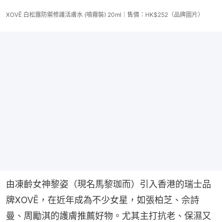
XOVĒ 白松露防禦修護活膚水 (噴霧裝) 20ml｜售價：HK$252（品牌圖片）
由凍齡女神黎姿（現名馬黎珈而）引入香港的瑞士品
牌XOVĒ，在近年成為不少女星，如張柏芝、佘詩
曼、周勵淇的護膚推薦好物。尤其主打抗老、保濕又