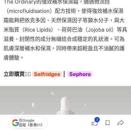
The Ordinary的強效補水保濕霜，通過微流控
（microfluidisation）配方技術，使得強效補水保濕
霜能夠把依克多因、天然保濕因子等鎖水分子，與大
米脂質（Rice Lipids）、荷荷巴油（Jojoba oil）等具
滋養、封閉性的成分無縫結合成穩定的乳狀液。可為
肌膚深層補水和保濕，同時帶來超輕盈且不油膩的護
膚體驗。
立即購買
👉🏻
Selfridges
| 
Sephora
3
在Google
追蹤《香港01》