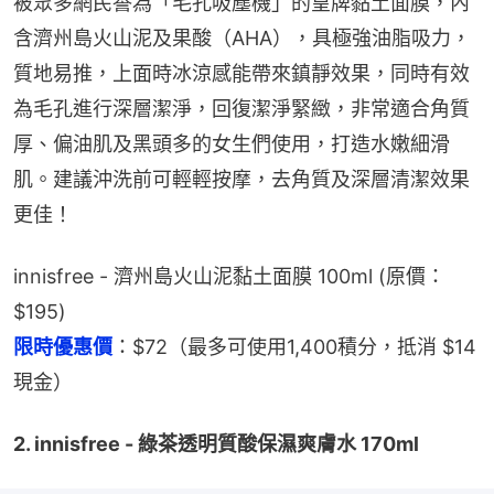
被眾多網民譽為「毛孔吸塵機」的皇牌黏土面膜，內
含濟州島火山泥及果酸（AHA），具極強油脂吸力，
質地易推，上面時冰涼感能帶來鎮靜效果，同時有效
為毛孔進行深層潔淨，回復潔淨緊緻，非常適合角質
厚、偏油肌及黑頭多的女生們使用，打造水嫩細滑
肌。建議沖洗前可輕輕按摩，去角質及深層清潔效果
更佳！
innisfree - 濟州島火山泥黏土面膜 100ml (原價：
$195)
限時優惠價
：$72（最多可使用1,400積分，抵消 $14 
現金）
2. innisfree - 綠茶透明質酸保濕爽膚水 170ml