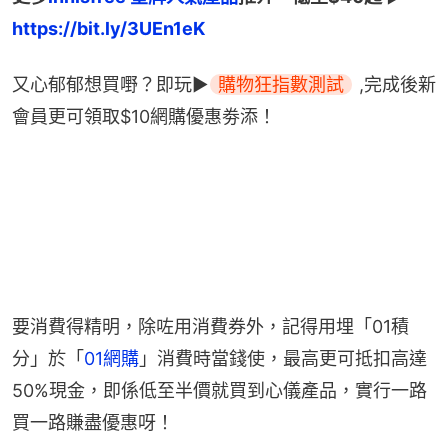
https://bit.ly/3UEn1eK
又心郁郁想買嘢？即玩▶
購物狂指數測試
 ,完成後新
會員更可領取$10網購優惠劵添！
要消費得精明，除咗用消費券外，記得用埋「01積
分」於「
01網購
」消費時當錢使，最高更可抵扣高達
50%現金，即係低至半價就買到心儀產品，實行一路
買一路賺盡優惠呀！