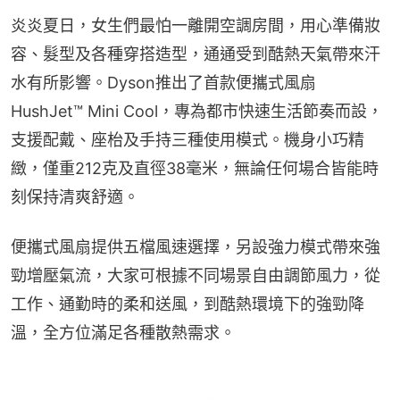
炎炎夏日，女生們最怕一離開空調房間，用心準備妝
容、髮型及各種穿搭造型，通通受到酷熱天氣帶來汗
水有所影響。Dyson推出了首款便攜式風扇 
HushJet™ Mini Cool，專為都市快速生活節奏而設，
支援配戴、座枱及手持三種使用模式。機身小巧精
緻，僅重212克及直徑38毫米，無論任何場合皆能時
刻保持清爽舒適。
便攜式風扇提供五檔風速選擇，另設強力模式帶來強
勁增壓氣流，大家可根據不同場景自由調節風力，從
工作、通勤時的柔和送風，到酷熱環境下的強勁降
溫，全方位滿足各種散熱需求。