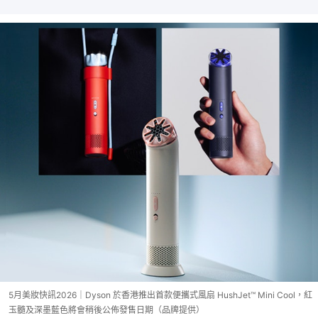
5月美妝快訊2026｜Dyson 於香港推出首款便攜式風扇 HushJet™ Mini Cool，紅
玉髓及深墨藍色將會稍後公佈發售日期（品牌提供）