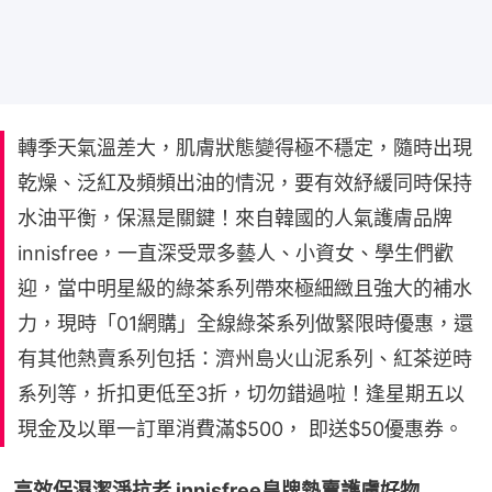
轉季天氣溫差大，肌膚狀態變得極不穩定，隨時出現
乾燥、泛紅及頻頻出油的情況，要有效紓緩同時保持
水油平衡，保濕是關鍵！來自韓國的人氣護膚品牌
innisfree，一直深受眾多藝人、小資女、學生們歡
迎，當中明星級的綠茶系列帶來極細緻且強大的補水
力，現時「01網購」全線綠茶系列做緊限時優惠，還
有其他熱賣系列包括：濟州島火山泥系列、紅茶逆時
系列等，折扣更低至3折，切勿錯過啦！逢星期五以
現金及以單一訂單消費滿$500， 即送$50優惠券。
高效保濕潔淨抗老 innisfree皇牌熱賣護膚好物