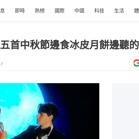
息
即時
熱榜
國際
中國
科技
生活
體
五首中秋節邊食冰皮月餅邊聽的
47