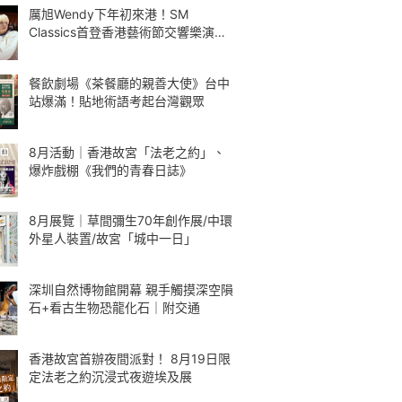
厲旭Wendy下年初來港！SM
Classics首登香港藝術節交響樂演繹
Kpop
餐飲劇場《茶餐廳的親善大使》台中
站爆滿！貼地術語考起台灣觀眾
8月活動｜香港故宮「法老之約」、
爆炸戲棚《我們的青春日誌》
8月展覽｜草間彌生70年創作展/中環
外星人裝置/故宮「城中一日」
深圳自然博物館開幕 親手觸摸深空隕
石+看古生物恐龍化石｜附交通
香港故宮首辦夜間派對！ 8月19日限
定法老之約沉浸式夜遊埃及展