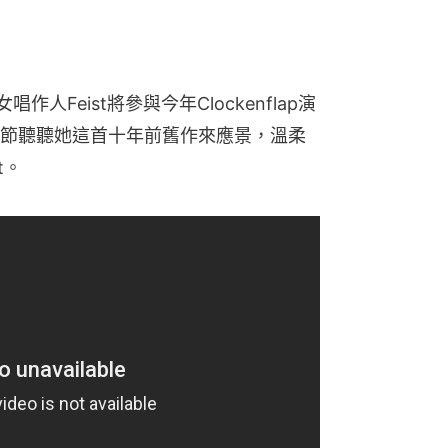
大女唱作人Feist將參與今年Clockenflap演
節聽聽她這首十年前舊作來應景，溫柔
t。