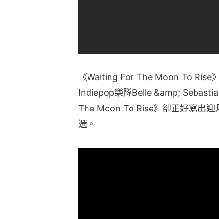
《Waiting For The Moon To Ris
Indiepop樂隊Belle &amp; Seba
The Moon To Rise》卻正
選。