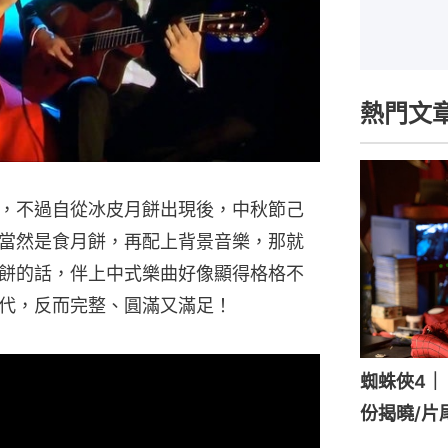
熱門文
，不過自從冰皮月餅出現後，中秋節己
當然是食月餅，再配上背景音樂，那就
餅的話，伴上中式樂曲好像顯得格格不
代，反而完整、圓滿又滿足！
蜘蛛俠4｜《
份揭曉/片