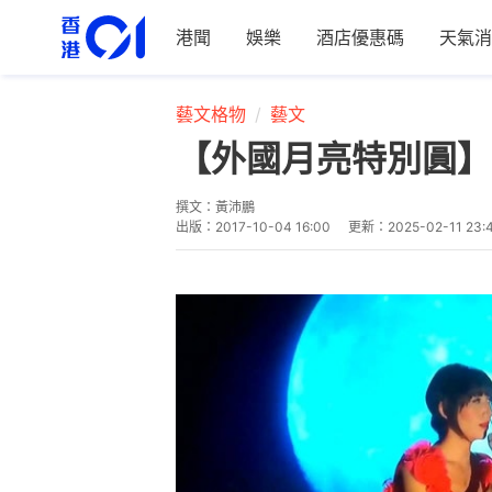
港聞
娛樂
酒店優惠碼
天氣消
藝文格物
藝文
【外國月亮特別圓】
撰文：
黃沛鵬
出版：
2017-10-04 16:00
更新：
2025-02-11 23: