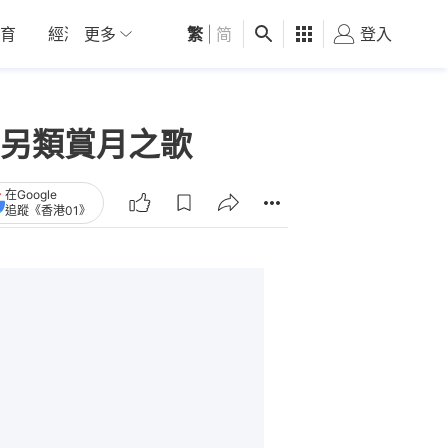
育
經濟
更多
01深圳
繁
觀點
|
简
健康
好食玩飛
登入
女
另類賞月之歌
在Google
追蹤《香港01》